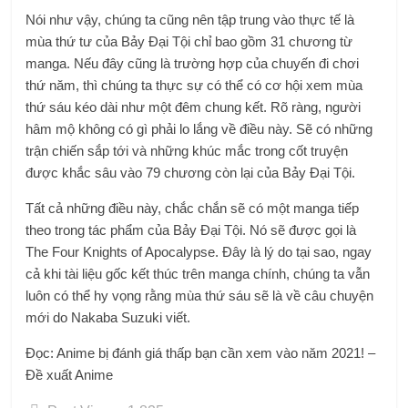
Nói như vậy, chúng ta cũng nên tập trung vào thực tế là
mùa thứ tư của Bảy Đại Tội chỉ bao gồm 31 chương từ
manga. Nếu đây cũng là trường hợp của chuyến đi chơi
thứ năm, thì chúng ta thực sự có thể có cơ hội xem mùa
thứ sáu kéo dài như một đêm chung kết. Rõ ràng, người
hâm mộ không có gì phải lo lắng về điều này. Sẽ có những
trận chiến sắp tới và những khúc mắc trong cốt truyện
được khắc sâu vào 79 chương còn lại của Bảy Đại Tội.
Tất cả những điều này, chắc chắn sẽ có một manga tiếp
theo trong tác phẩm của Bảy Đại Tội. Nó sẽ được gọi là
The Four Knights of Apocalypse. Đây là lý do tại sao, ngay
cả khi tài liệu gốc kết thúc trên manga chính, chúng ta vẫn
luôn có thể hy vọng rằng mùa thứ sáu sẽ là về câu chuyện
mới do Nakaba Suzuki viết.
Đọc: Anime bị đánh giá thấp bạn cần xem vào năm 2021! –
Đề xuất Anime