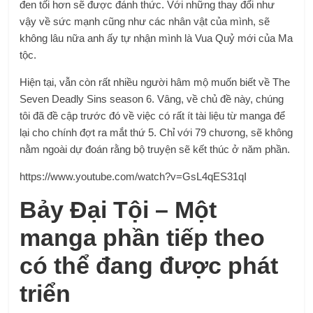
đen tối hơn sẽ được đánh thức. Với những thay đổi như
vậy về sức mạnh cũng như các nhân vật của mình, sẽ
không lâu nữa anh ấy tự nhận mình là Vua Quỷ mới của Ma
tộc.
Hiện tại, vẫn còn rất nhiều người hâm mộ muốn biết về The
Seven Deadly Sins season 6. Vâng, về chủ đề này, chúng
tôi đã đề cập trước đó về việc có rất ít tài liệu từ manga để
lại cho chính đợt ra mắt thứ 5. Chỉ với 79 chương, sẽ không
nằm ngoài dự đoán rằng bộ truyện sẽ kết thúc ở năm phần.
https://www.youtube.com/watch?v=GsL4qES31qI
Bảy Đại Tội – Một
manga phần tiếp theo
có thể đang được phát
triển