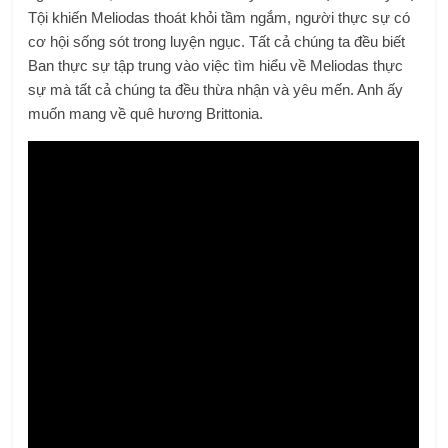
Tội khiến Meliodas thoát khỏi tầm ngắm, người thực sự có
cơ hội sống sót trong luyện ngục. Tất cả chúng ta đều biết
Ban thực sự tập trung vào việc tìm hiểu về Meliodas thực
sự mà tất cả chúng ta đều thừa nhận và yêu mến. Anh ấy
muốn mang về quê hương Brittonia.