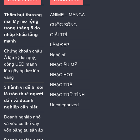
Thâm hụt thương
ANIME – MANGA
mại Mỹ mở rộng
CUỘC SỐNG
trong tháng 5 do
nhập khẩu tăng
GIẢI TRÍ
mạnh
LÀM ĐẸP
Chứng khoán châu
Nghệ sĩ
Á lập kỷ lục quý,
đồng USD mạnh
NHẠC ÂU MỸ
lên gây áp lực lên
NHẠC HOT
vàng
NHẠC TRẺ
3 hành vi dễ bị coi
là trốn thuế người
NHẠC TRỮ TÌNH
dân và doanh
Uncategorized
nghiệp cần biết
Doanh nghiệp nhỏ
và vừa có thể vay
vốn bằng tài sản ảo
Doanh nghiệp dược