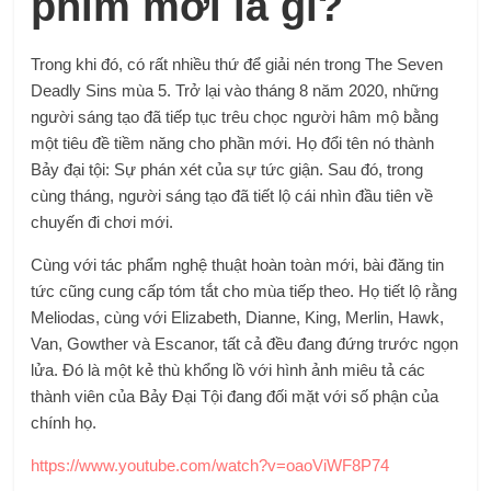
phim mới là gì?
Trong khi đó, có rất nhiều thứ để giải nén trong The Seven
Deadly Sins mùa 5. Trở lại vào tháng 8 năm 2020, những
người sáng tạo đã tiếp tục trêu chọc người hâm mộ bằng
một tiêu đề tiềm năng cho phần mới. Họ đổi tên nó thành
Bảy đại tội: Sự phán xét của sự tức giận. Sau đó, trong
cùng tháng, người sáng tạo đã tiết lộ cái nhìn đầu tiên về
chuyến đi chơi mới.
Cùng với tác phẩm nghệ thuật hoàn toàn mới, bài đăng tin
tức cũng cung cấp tóm tắt cho mùa tiếp theo. Họ tiết lộ rằng
Meliodas, cùng với Elizabeth, Dianne, King, Merlin, Hawk,
Van, Gowther và Escanor, tất cả đều đang đứng trước ngọn
lửa. Đó là một kẻ thù khổng lồ với hình ảnh miêu tả các
thành viên của Bảy Đại Tội đang đối mặt với số phận của
chính họ.
https://www.youtube.com/watch?v=oaoViWF8P74