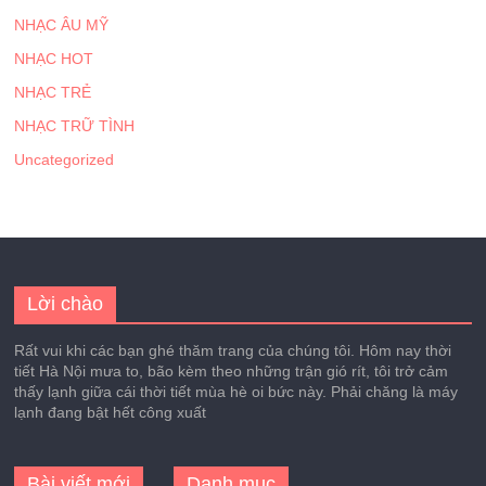
NHẠC ÂU MỸ
NHẠC HOT
NHẠC TRẺ
NHẠC TRỮ TÌNH
Uncategorized
Lời chào
Rất vui khi các bạn ghé thăm trang của chúng tôi. Hôm nay thời
tiết Hà Nội mưa to, bão kèm theo những trận gió rít, tôi trở cảm
thấy lạnh giữa cái thời tiết mùa hè oi bức này. Phải chăng là máy
lạnh đang bật hết công xuất
Bài viết mới
Danh mục