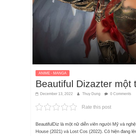
ANIME - MANGA
Beautiful Dizazter một 
December 13, 2022
Thuy Dung
0 Comments
Rate this post
BeautifulDiz là một nữ diễn viên người Mỹ và ngh
House (2021) và Lost Cos (2022). Cô hiện đang lê