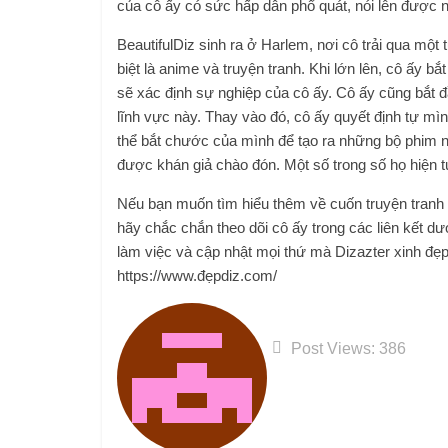
của cô ấy có sức hấp dẫn phổ quát, nói lên được 
BeautifulDiz sinh ra ở Harlem, nơi cô trải qua một 
biệt là anime và truyện tranh. Khi lớn lên, cô ấy b
sẽ xác định sự nghiệp của cô ấy. Cô ấy cũng bắt đ
lĩnh vực này. Thay vào đó, cô ấy quyết định tự mì
thể bắt chước của mình để tạo ra những bộ phim 
được khán giả chào đón. Một số trong số họ hiện tự
Nếu bạn muốn tìm hiểu thêm về cuốn truyện tranh 
hãy chắc chắn theo dõi cô ấy trong các liên kết dư
làm việc và cập nhật mọi thứ mà Dizazter xinh đẹp
https://www.đẹpdiz.com/
Post Views:
386