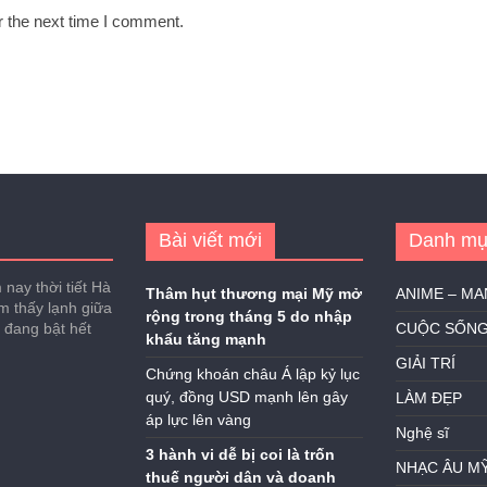
r the next time I comment.
Bài viết mới
Danh mụ
nay thời tiết Hà
Thâm hụt thương mại Mỹ mở
ANIME – M
ảm thấy lạnh giữa
rộng trong tháng 5 do nhập
h đang bật hết
CUỘC SỐN
khẩu tăng mạnh
GIẢI TRÍ
Chứng khoán châu Á lập kỷ lục
quý, đồng USD mạnh lên gây
LÀM ĐẸP
áp lực lên vàng
Nghệ sĩ
3 hành vi dễ bị coi là trốn
NHẠC ÂU M
thuế người dân và doanh