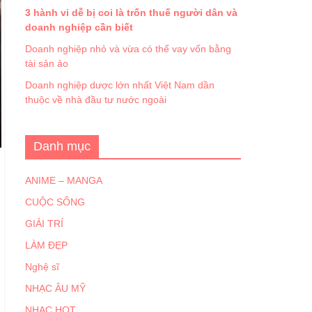
3 hành vi dễ bị coi là trốn thuế người dân và
doanh nghiệp cần biết
Doanh nghiệp nhỏ và vừa có thể vay vốn bằng
tài sản ảo
Doanh nghiệp dược lớn nhất Việt Nam dần
thuộc về nhà đầu tư nước ngoài
Danh mục
ANIME – MANGA
CUỘC SỐNG
GIẢI TRÍ
LÀM ĐẸP
Nghệ sĩ
NHẠC ÂU MỸ
NHẠC HOT