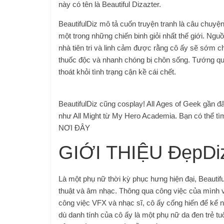
này có tên là Beautiful Dizazter.
BeautifulDiz mô tả cuốn truyện tranh là câu chuy
một trong những chiến binh giỏi nhất thế giới. 
nhà tiên tri và linh cảm được rằng cô ấy sẽ sớm c
thuốc độc và nhanh chóng bị chôn sống. Tướng qu
thoát khỏi tình trạng cận kề cái chết.
BeautifulDiz cũng cosplay! All Ages of Geek gần đ
như All Might từ My Hero Academia. Bạn có thể tì
NƠI ĐÂY
GIỚI THIỆU ĐẹpDi
Là một phụ nữ thời kỳ phục hưng hiện đại, Beautif
thuật và âm nhạc. Thông qua công việc của mình vớ
công việc VFX và nhạc sĩ, cô ấy cống hiến để kể 
dù danh tính của cô ấy là một phụ nữ da đen trẻ tu