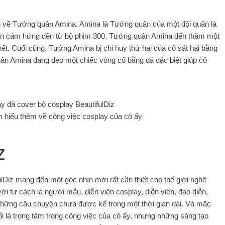
ện về Tướng quân Amina. Amina là Tướng quân của một đội quân là
Nguồn cảm hứng đến từ bộ phim 300. Tướng quân Amina đến thăm một
hết. Cuối cùng, Tướng Amina bị chỉ huy thứ hai của cô sát hại bằng
ân Amina đang đeo một chiếc vòng cổ bằng đá đặc biệt giúp cô
ây đã cover bộ cosplay BeautifulDiz
m hiểu thêm về công việc cosplay của cô ấy
z
ulDiz mang đến một góc nhìn mới rất cần thiết cho thế giới nghệ
i tư cách là người mẫu, diễn viên cosplay, diễn viên, đạo diễn,
những câu chuyện chưa được kể trong một thời gian dài. Và mặc
ổi là trọng tâm trong công việc của cô ấy, nhưng những sáng tạo