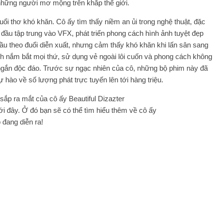
những người mơ mộng trên khắp thế giới.
tuổi thơ khó khăn. Cô ấy tìm thấy niềm an ủi trong nghệ thuật, đặc
ắt đầu tập trung vào VFX, phát triển phong cách hình ảnh tuyệt đẹp
ầu theo đuổi diễn xuất, nhưng cảm thấy khó khăn khi lấn sân sang
nh nắm bắt mọi thứ, sử dụng vẻ ngoài lôi cuốn và phong cách không
ngắn độc đáo. Trước sự ngạc nhiên của cô, những bộ phim này đã
 hào về số lượng phát trực tuyến lên tới hàng triệu.
sắp ra mắt của cô ấy Beautiful Dizazter
ới đây. Ở đó bạn sẽ có thể tìm hiểu thêm về cô ấy
 đang diễn ra!