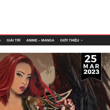
G
GIẢI TRÍ
ANIME – MANGA
GIỚI THIỆU