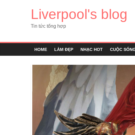
Liverpool's blog
Tin tức tổng hợp
HOME
LÀM ĐẸP
NHẠC HOT
CUỘC SỐN