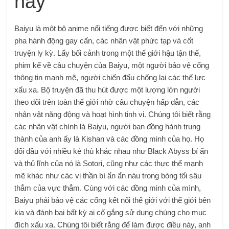
nay
Baiyu là một bộ anime nổi tiếng được biết đến với những
pha hành động gay cấn, các nhân vật phức tạp và cốt
truyện ly kỳ. Lấy bối cảnh trong một thế giới hậu tận thế,
phim kể về câu chuyện của Baiyu, một người bảo vệ cổng
thông tin mạnh mẽ, người chiến đấu chống lại các thế lực
xấu xa. Bộ truyện đã thu hút được một lượng lớn người
theo dõi trên toàn thế giới nhờ câu chuyện hấp dẫn, các
nhân vật năng động và hoạt hình tinh vi. Chúng tôi biết rằng
các nhân vật chính là Baiyu, người bạn đồng hành trung
thành của anh ấy là Kishan và các đồng minh của họ. Họ
đối đầu với nhiều kẻ thù khác nhau như Black Abyss bí ẩn
và thủ lĩnh của nó là Sotori, cũng như các thực thể mạnh
mẽ khác như các vị thần bí ẩn ẩn náu trong bóng tối sâu
thẳm của vực thẳm. Cùng với các đồng minh của mình,
Baiyu phải bảo vệ các cổng kết nối thế giới với thế giới bên
kia và đánh bại bất kỳ ai cố gắng sử dụng chúng cho mục
đích xấu xa. Chúng tôi biết rằng để làm được điều này, anh