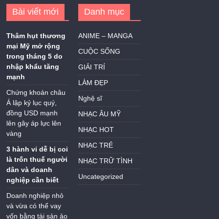
Bài viết mới
Danh mục
Thâm hụt thương
ANIME – MANGA
mại Mỹ mở rộng
CUỘC SỐNG
trong tháng 5 do
nhập khẩu tăng
GIẢI TRÍ
mạnh
LÀM ĐẸP
Chứng khoán châu
Nghệ sĩ
Á lập kỷ lục quý,
đồng USD mạnh
NHẠC ÂU MỸ
lên gây áp lực lên
NHẠC HOT
vàng
NHẠC TRẺ
3 hành vi dễ bị coi
là trốn thuế người
NHẠC TRỮ TÌNH
dân và doanh
Uncategorized
nghiệp cần biết
Doanh nghiệp nhỏ
và vừa có thể vay
vốn bằng tài sản ảo