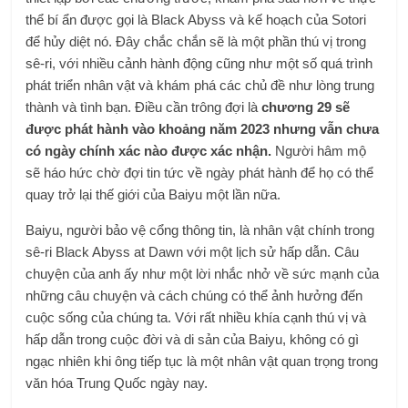
thể bí ẩn được gọi là Black Abyss và kế hoạch của Sotori
để hủy diệt nó. Đây chắc chắn sẽ là một phần thú vị trong
sê-ri, với nhiều cảnh hành động cũng như một số quá trình
phát triển nhân vật và khám phá các chủ đề như lòng trung
thành và tình bạn. Điều cần trông đợi là
chương 29 sẽ
được phát hành vào khoảng năm 2023 nhưng vẫn chưa
có ngày chính xác nào được xác nhận.
Người hâm mộ
sẽ háo hức chờ đợi tin tức về ngày phát hành để họ có thể
quay trở lại thế giới của Baiyu một lần nữa.
Baiyu, người bảo vệ cổng thông tin, là nhân vật chính trong
sê-ri Black Abyss at Dawn với một lịch sử hấp dẫn. Câu
chuyện của anh ấy như một lời nhắc nhở về sức mạnh của
những câu chuyện và cách chúng có thể ảnh hưởng đến
cuộc sống của chúng ta. Với rất nhiều khía cạnh thú vị và
hấp dẫn trong cuộc đời và di sản của Baiyu, không có gì
ngạc nhiên khi ông tiếp tục là một nhân vật quan trọng trong
văn hóa Trung Quốc ngày nay.