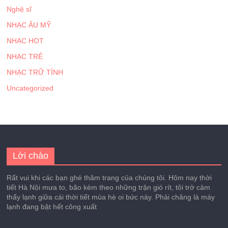
Nghệ sĩ
NHẠC ÂU MỸ
NHẠC HOT
NHẠC TRẺ
NHẠC TRỮ TÌNH
Uncategorized
Lời chào
Rất vui khi các bạn ghé thăm trang của chúng tôi. Hôm nay thời
tiết Hà Nội mưa to, bão kèm theo những trận gió rít, tôi trở cảm
thấy lạnh giữa cái thời tiết mùa hè oi bức này. Phải chăng là máy
lạnh đang bật hết công xuất