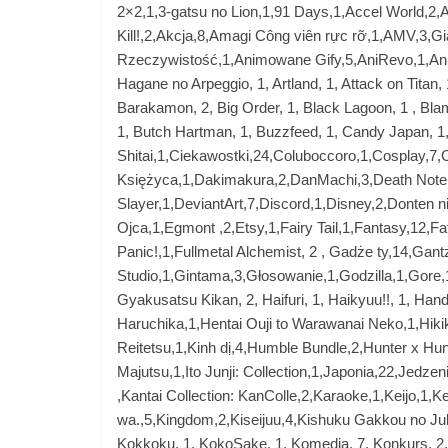
2×2,1,3-gatsu no Lion,1,91 Days,1,Accel World,2,
Kill!,2,Akcja,8,Amagi Công viên rực rỡ,1,AMV,3,
Rzeczywistość,1,Animowane Gify,5,AniRevo,1,Anki
Hagane no Arpeggio, 1, Artland, 1, Attack on Titan
Barakamon, 2, Big Order, 1, Black Lagoon, 1 , Bla
1, Butch Hartman, 1, Buzzfeed, 1, Candy Japan, 1,
Shitai,1,Ciekawostki,24,Coluboccoro,1,Cosplay,7,
Księżyca,1,Dakimakura,2,DanMachi,3,Death Note,
Slayer,1,DeviantArt,7,Discord,1,Disney,2,Donten n
Ojca,1,Egmont ,2,Etsy,1,Fairy Tail,1,Fantasy,12,Fa
Panic!,1,Fullmetal Alchemist, 2 , Gadże ty,14,G
Studio,1,Gintama,3,Głosowanie,1,Godzilla,1,Gore,1
Gyakusatsu Kikan, 2, Haifuri, 1, Haikyuu!!, 1, Han
Haruchika,1,Hentai Ouji to Warawanai Neko,1,Hik
Reitetsu,1,Kinh dị,4,Humble Bundle,2,Hunter x Hun
Majutsu,1,Ito Junji: Collection,1,Japonia,22,Jedze
,Kantai Collection: KanColle,2,Karaoke,1,Keijo,1,
wa.,5,Kingdom,2,Kiseijuu,4,Kishuku Gakkou no Jul
Kokkoku, 1, KokoSake, 1, Komedia, 7, Konkurs, 2,