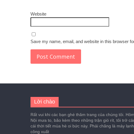
Website
Save my name, email, and website in this browser fo
Lời chào
Rất vui khi các bạn ghé thăm trang của chúng tôi. Hôm 
Nội mưa to, bão kèm theo những trận gió rít, tôi trở c
cái thời tiết mùa hè oi bức này. Phải chăng là máy lạn
công xuất