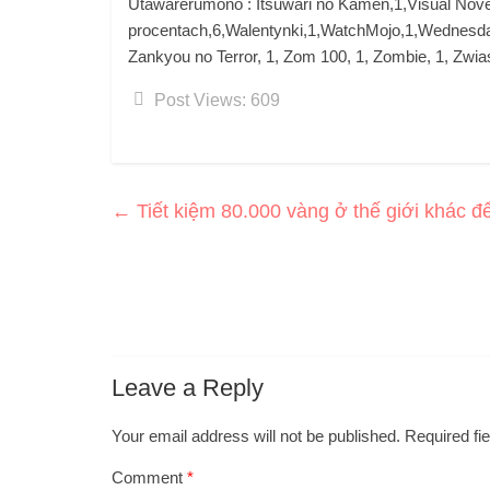
Utawarerumono : Itsuwari no Kamen,1,Visual Nov
procentach,6,Walentynki,1,WatchMojo,1,Wednesday,
Zankyou no Terror, 1, Zom 100, 1, Zombie, 1, Zwia
Post Views:
609
←
Tiết kiệm 80.000 vàng ở thế giới khác đ
Leave a Reply
Your email address will not be published.
Required fi
Comment
*