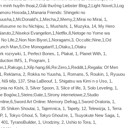
ên minh huyền thoại,2,Giải thưởng Liebster Blog,2,Light Novel,3,Log
amoru Hosoda,1,Manaria Friends: Shingeki no
sha,1,McDonald’s,1,Mecha,2,Memy,2,Mirai no Mirai, 1,
 Musume no Iru Nichijou, 1, Mushishi, 1, Muzyka, 14, My Hero
Naruto,2,Nisekoi Evangelion,1,Netflix,8,Netoge no Yome wa
No Life,2,Non Non Biyori,1,Noragami,3, Occultic;Nine,1,Od
unch Man,5,Ore Monogatari!!,1,Otaku,1,Otaku
 rozrywki, 1, Perfect Bones, 1, Plakat, 1, Planet With, 1,
oduction IMS, 1, Program, 1
n,1,Rakugo,1,Xếp hạng,66,Re:Zero,1,Reddit,1,Regalia: Of Men
1, Reklama, 2, Rokka no Yuusha, 1, Romans, 5, Roukin, 1, Ryuuou
 Nối tiếp, 137, Shia LaBeouf, 1, Shigatsu wa Kimi n o Uso, 1,
 no Kishi, 3, Silver Spoon, 3, Slice of life, 3, Solo Leveling, 1,
ie Bogów,1,Steins;Gate,1,Strony internetowe,2,Studio
Online,6,Sword Art Online: Memory Defrag,1,Sword Oratoria, 1,
5 Shiken Shoutai, 1, Tajemnica, 1, Tapety, 12, Telewizja, 1, Terra
SP, 1, Tokyo Ghoul, 5, Tokyo Ghoul:re, 1, Tsuyokute New Saga, 1,
401, TyranoBuilder, 1, Urodziny, 2, Ushio to Tora, 1,