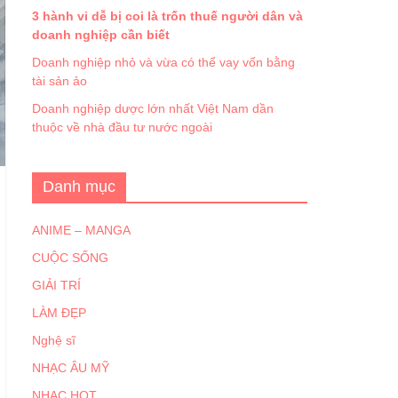
3 hành vi dễ bị coi là trốn thuế người dân và
doanh nghiệp cần biết
Doanh nghiệp nhỏ và vừa có thể vay vốn bằng
tài sản ảo
Doanh nghiệp dược lớn nhất Việt Nam dần
thuộc về nhà đầu tư nước ngoài
Danh mục
ANIME – MANGA
CUỘC SỐNG
GIẢI TRÍ
LÀM ĐẸP
Nghệ sĩ
NHẠC ÂU MỸ
NHẠC HOT