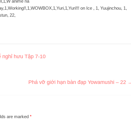
el,1,W anime na
1,Working!!,1,WOWBOX,1,Yuri,1,Yuri!!! on Ice , 1, Yuujinchou, 1,
stun, 22,
ể nghỉ hưu Tập 7-10
Phá vỡ giới hạn bàn đạp Yowamushi – 22
elds are marked
*