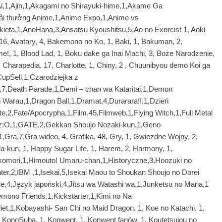
Ai,1,Ajin,1,Akagami no Shirayuki-hime,1,Akame Ga
Giải thưởng Anime,1,Anime Expo,1,Anime vs
eta,1,AnoHana,3,Ansatsu Kyoushitsu,5,Ao no Exorcist 1, Aoki
, 16, Avatary, 4, Bakemono no Ko, 1, Baki, 1, Bakuman, 2,
me!, 1, Blood Lad, 1, Boku dake ga Inai Machi, 3, Boże Narodzenie,
 Charapedia, 17, Charlotte, 1, Chiny, 2 , Chuunibyou demo Koi ga
CupSell,1,Czarodziejka z
7,Death Parade,1,Demi – chan wa Kataritai,1,Demon
i Warau,1,Dragon Ball,1,Dramat,4,Durarara!!,1,Dzień
te,2,Fate/Apocrypha,1,Film,45,Filmweb,1,Flying Witch,1,Full Metal
antz:O,1,GATE,2,Gekkan Shoujo Nozaki-kun,1,Geno
,Gra,7,Gra wideo, 4, Grafika, 48, Gry, 1, Gwiezdne Wojny, 2,
da-kun, 1, Happy Sugar Life, 1, Harem, 2, Harmony, 1,
ikomori,1,Himouto! Umaru-chan,1,Historyczne,3,Hoozuki no
ter,2,IBM ,1,Isekai,5,Isekai Maou to Shoukan Shoujo no Dorei
nie,4,Język japoński,4,Jitsu wa Watashi wa,1,Junketsu no Maria,1
Kemono Friends,1,Kickstarter,1,Kimi no Na
iet,1,Kobayashi- San Chi no Maid Dragon, 1, Koe no Katachi, 1,
 KonoSuba, 1, Konwent, 1, Konwent fanów, 1, Koutetsujou no