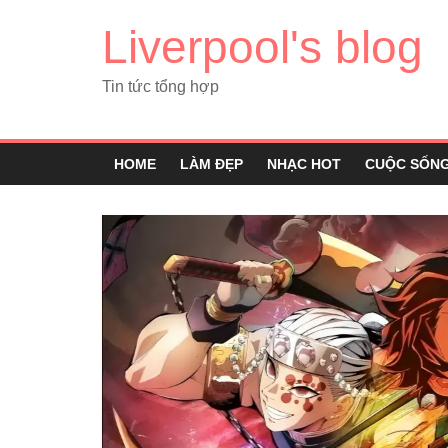
Liverpool's blog
Tin tức tổng hợp
HOME
LÀM ĐẸP
NHẠC HOT
CUỘC SỐN