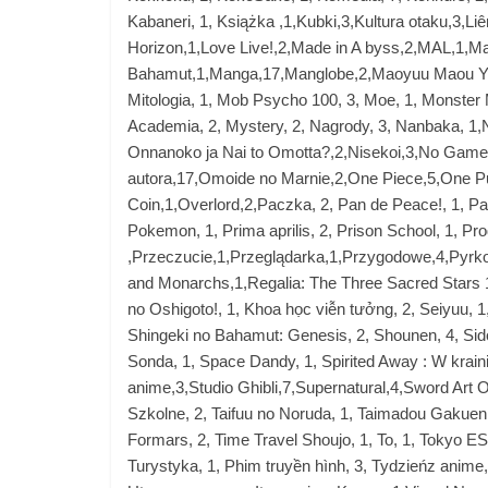
Kabaneri, 1, Książka ,1,Kubki,3,Kultura otaku,3,Li
Horizon,1,Love Live!,2,Made in A byss,2,MAL,1,M
Bahamut,1,Manga,17,Manglobe,2,Maoyuu Maou Yuu
Mitologia, 1, Mob Psycho 100, 3, Moe, 1, Monster
Academia, 2, Mystery, 2, Nagrody, 3, Nanbaka, 1,
Onnanoko ja Nai to Omotta?,2,Nisekoi,3,No Game 
autora,17,Omoide no Marnie,2,One Piece,5,One P
Coin,1,Overlord,2,Paczka, 2, Pan de Peace!, 1, Park
Pokemon, 1, Prima aprilis, 2, Prison School, 1, Pr
,Przeczucie,1,Przeglądarka,1,Przygodowe,4,Pyrko
and Monarchs,1,Regalia: The Three Sacred Stars 
no Oshigoto!, 1, Khoa học viễn tưởng, 2, Seiyuu, 1,
Shingeki no Bahamut: Genesis, 2, Shounen, 4, Sidonia
Sonda, 1, Space Dandy, 1, Spirited Away : W krain
anime,3,Studio Ghibli,7,Supernatural,4,Sword Art 
Szkolne, 2, Taifuu no Noruda, 1, Taimadou Gakuen 3
Formars, 2, Time Travel Shoujo, 1, To, 1, Tokyo E
Turystyka, 1, Phim truyền hình, 3, Tydzieńz anime, 