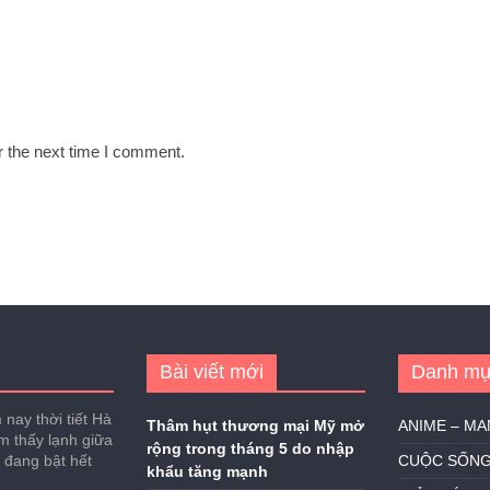
r the next time I comment.
Bài viết mới
Danh mụ
nay thời tiết Hà
Thâm hụt thương mại Mỹ mở
ANIME – M
ảm thấy lạnh giữa
rộng trong tháng 5 do nhập
h đang bật hết
CUỘC SỐN
khẩu tăng mạnh