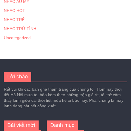
NHẠC ÂU MỸ
NHẠC HOT
NHẠC TRẺ
NHẠC TRỮ TÌNH
Uncategorized
Lời chào
Rất vui khi các bạn ghé thăm trang của chúng tôi. Hôm nay thời
tiết Hà Nội mưa to, bão kèm theo những trận gió rít, tôi trở cảm
thấy lạnh giữa cái thời tiết mùa hè oi bức này. Phải chăng là máy
lạnh đang bật hết công xuất
Bài viết mới
Danh mục