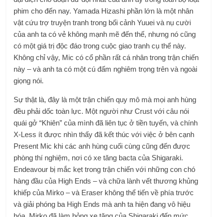
phim cho đến nay. Yamada Hizashi phần lớn là một nhân
vật cứu trợ truyện tranh trong bối cảnh Yuuei và nụ cười
của anh ta có vẻ không mạnh mẽ đến thế, nhưng nó cũng
có một giá trị độc đáo trong cuộc giao tranh cụ thể này.
Không chỉ vậy, Mic có cổ phần rất cá nhân trong trận chiến
này – và anh ta có một cú đấm nghiêm trọng trên và ngoài
giọng nói.
Sự thật là, đây là một trận chiến quy mô mà mọi anh hùng
đều phải dốc toàn lực. Một người như Crust với câu nói
quái gở “Khiên” của mình đã liên tục ở tiền tuyến, và chính
X-Less ít được nhìn thấy đã kết thúc với việc ở bên cạnh
Present Mic khi các anh hùng cuối cùng cũng đến được
phòng thí nghiệm, nơi có xe tăng bacta của Shigaraki.
Endeavour bị mắc kẹt trong trận chiến với những con chó
hàng đầu của High Ends – và chữa lành vết thương khủng
khiếp của Mirko – và Eraser không thể tiến về phía trước
và giải phóng ba High Ends mà anh ta hiện đang vô hiệu
hóa. Mirko đã làm hỏng xe tăng của Shigaraki đến mức