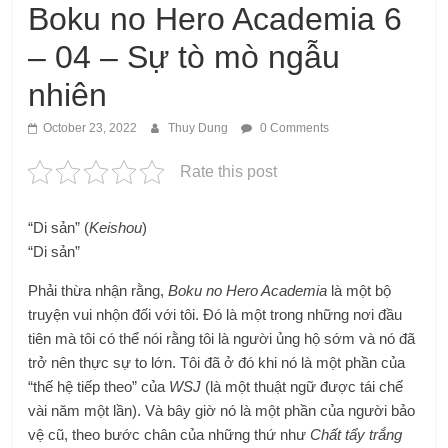
Boku no Hero Academia 6
– 04 – Sự tò mò ngẫu
nhiên
October 23, 2022
Thuy Dung
0 Comments
Rate this post
“Di sản” (
Keishou
)
“Di sản”
Phải thừa nhận rằng,
Boku no Hero Academia
là một bộ
truyện vui nhộn đối với tôi. Đó là một trong những nơi đầu
tiên mà tôi có thể nói rằng tôi là người ủng hộ sớm và nó đã
trở nên thực sự to lớn. Tôi đã ở đó khi nó là một phần của
“thế hệ tiếp theo” của
WSJ
(là một thuật ngữ được tái chế
vài năm một lần). Và bây giờ nó là một phần của người bảo
vệ cũ, theo bước chân của những thứ như
Chất tẩy trắng