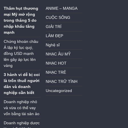
Thâm hụt thương
ANIME – MANGA
mại Mỹ mở rộng
CUỘC SỐNG
trong tháng 5 do
nhập khẩu tăng
GIẢI TRÍ
mạnh
LÀM ĐẸP
Chứng khoán châu
Nghệ sĩ
Á lập kỷ lục quý,
đồng USD mạnh
NHẠC ÂU MỸ
lên gây áp lực lên
NHẠC HOT
vàng
NHẠC TRẺ
3 hành vi dễ bị coi
là trốn thuế người
NHẠC TRỮ TÌNH
dân và doanh
Uncategorized
nghiệp cần biết
Doanh nghiệp nhỏ
và vừa có thể vay
vốn bằng tài sản ảo
Doanh nghiệp dược