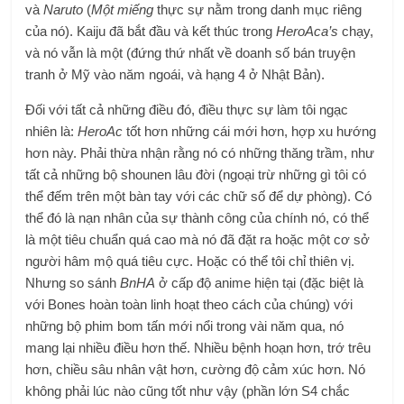
và
Naruto
(
Một miếng
thực sự nằm trong danh mục riêng
của nó). Kaiju đã bắt đầu và kết thúc trong
HeroAca’s
chạy,
và nó vẫn là một (đứng thứ nhất về doanh số bán truyện
tranh ở Mỹ vào năm ngoái, và hạng 4 ở Nhật Bản).
Đối với tất cả những điều đó, điều thực sự làm tôi ngạc
nhiên là:
HeroAc
tốt hơn những cái mới hơn, hợp xu hướng
hơn này. Phải thừa nhận rằng nó có những thăng trầm, như
tất cả những bộ shounen lâu đời (ngoại trừ những gì tôi có
thể đếm trên một bàn tay với các chữ số để dự phòng). Có
thể đó là nạn nhân của sự thành công của chính nó, có thể
là một tiêu chuẩn quá cao mà nó đã đặt ra hoặc một cơ sở
người hâm mộ quá tiêu cực. Hoặc có thể tôi chỉ thiên vị.
Nhưng so sánh
BnHA
ở cấp độ anime hiện tại (đặc biệt là
với Bones hoàn toàn linh hoạt theo cách của chúng) với
những bộ phim bom tấn mới nổi trong vài năm qua, nó
mang lại nhiều điều hơn thế. Nhiều bệnh hoạn hơn, trớ trêu
hơn, chiều sâu nhân vật hơn, cường độ cảm xúc hơn. Nó
không phải lúc nào cũng tốt như vậy (phần lớn S4 chắc