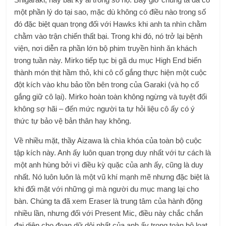
một phần lý do tại sao, mặc dù không có điều nào trong số
đó đặc biệt quan trọng đối với Hawks khi anh ta nhìn chằm
chằm vào trận chiến thất bại. Trong khi đó, nó trở lại bệnh
viện, nơi diễn ra phần lớn bộ phim truyền hình ăn khách
trong tuần này. Mirko tiếp tục bị gã du mục High End biến
thành món thịt hầm thỏ, khi cô cố gắng thực hiện một cuộc
đột kích vào khu bảo tồn bên trong của Garaki (và họ cố
gắng giữ cô lại). Mirko hoàn toàn không ngừng và tuyệt đối
không sợ hãi – đến mức người ta tự hỏi liệu cô ấy có ý
thức tự bảo vệ bản thân hay không.
Về nhiều mặt, thầy Aizawa là chìa khóa của toàn bộ cuộc
tập kích này. Anh ấy luôn quan trọng duy nhất với tư cách là
một anh hùng bởi vì điều kỳ quặc của anh ấy, cũng là duy
nhất. Nó luôn luôn là một vũ khí mạnh mẽ nhưng đặc biệt là
khi đối mặt với những gì mà người du mục mang lại cho
bàn. Chúng ta đã xem Eraser là trung tâm của hành động
nhiều lần, nhưng đối với Present Mic, điều này chắc chắn
đại diện cho đoạn dữ dội nhất của anh ấy trong toàn bộ loạt