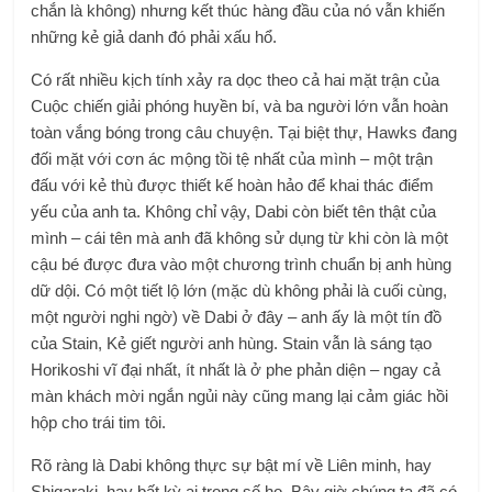
chắn là không) nhưng kết thúc hàng đầu của nó vẫn khiến
những kẻ giả danh đó phải xấu hổ.
Có rất nhiều kịch tính xảy ra dọc theo cả hai mặt trận của
Cuộc chiến giải phóng huyền bí, và ba người lớn vẫn hoàn
toàn vắng bóng trong câu chuyện. Tại biệt thự, Hawks đang
đối mặt với cơn ác mộng tồi tệ nhất của mình – một trận
đấu với kẻ thù được thiết kế hoàn hảo để khai thác điểm
yếu của anh ta. Không chỉ vậy, Dabi còn biết tên thật của
mình – cái tên mà anh đã không sử dụng từ khi còn là một
cậu bé được đưa vào một chương trình chuẩn bị anh hùng
dữ dội. Có một tiết lộ lớn (mặc dù không phải là cuối cùng,
một người nghi ngờ) về Dabi ở đây – anh ấy là một tín đồ
của Stain, Kẻ giết người anh hùng. Stain vẫn là sáng tạo
Horikoshi vĩ đại nhất, ít nhất là ở phe phản diện – ngay cả
màn khách mời ngắn ngủi này cũng mang lại cảm giác hồi
hộp cho trái tim tôi.
Rõ ràng là Dabi không thực sự bật mí về Liên minh, hay
Shigaraki, hay bất kỳ ai trong số họ. Bây giờ chúng ta đã có