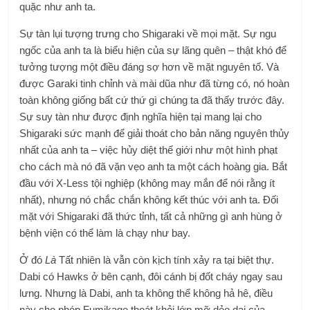
quặc như anh ta.
Sự tàn lụi tượng trưng cho Shigaraki về mọi mặt. Sự ngu
ngốc của anh ta là biểu hiện của sự lãng quên – thật khó để
tưởng tượng một điều đáng sợ hơn về mặt nguyên tố. Và
được Garaki tinh chỉnh và mài dũa như đã từng có, nó hoàn
toàn không giống bất cứ thứ gì chúng ta đã thấy trước đây.
Sự suy tàn như được định nghĩa hiện tại mang lại cho
Shigaraki sức mạnh để giải thoát cho bản năng nguyên thủy
nhất của anh ta – việc hủy diệt thế giới như một hình phạt
cho cách mà nó đã vặn vẹo anh ta một cách hoàng gia. Bắt
đầu với X-Less tội nghiệp (không may mắn để nói rằng ít
nhất), nhưng nó chắc chắn không kết thúc với anh ta. Đối
mặt với Shigaraki đã thức tỉnh, tất cả những gì anh hùng ở
bệnh viện có thể làm là chạy như bay.
Ở đó
Là
Tất nhiên là vẫn còn kịch tính xảy ra tại biệt thự.
Dabi có Hawks ở bên cạnh, đôi cánh bị đốt cháy ngay sau
lưng. Nhưng là Dabi, anh ta không thể không hả hê, điều
này cho phép Fumikage thoát khỏi lớp mỡ dẻo dai của