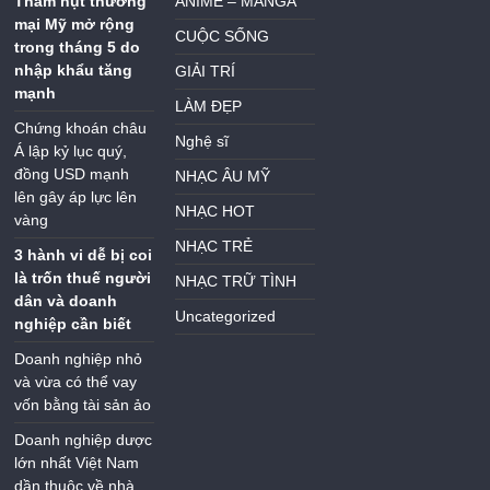
Thâm hụt thương
ANIME – MANGA
mại Mỹ mở rộng
CUỘC SỐNG
trong tháng 5 do
nhập khẩu tăng
GIẢI TRÍ
mạnh
LÀM ĐẸP
Chứng khoán châu
Nghệ sĩ
Á lập kỷ lục quý,
đồng USD mạnh
NHẠC ÂU MỸ
lên gây áp lực lên
NHẠC HOT
vàng
NHẠC TRẺ
3 hành vi dễ bị coi
là trốn thuế người
NHẠC TRỮ TÌNH
dân và doanh
Uncategorized
nghiệp cần biết
Doanh nghiệp nhỏ
và vừa có thể vay
vốn bằng tài sản ảo
Doanh nghiệp dược
lớn nhất Việt Nam
dần thuộc về nhà