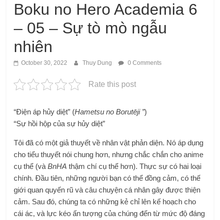
Boku no Hero Academia 6
– 05 – Sự tò mò ngẫu
nhiên
October 30, 2022
Thuy Dung
0 Comments
Rate this post
“Điện áp hủy diệt” (
Hametsu no Borutēji ”
)
“Sự hồi hộp của sự hủy diệt”
Tôi đã có một giả thuyết về nhân vật phản diện. Nó áp dụng
cho tiểu thuyết nói chung hơn, nhưng chắc chắn cho anime
cụ thể (và
BnHA
thậm chí cụ thể hơn). Thực sự có hai loại
chính. Đầu tiên, những người bạn có thể đồng cảm, có thế
giới quan quyến rũ và câu chuyện cá nhân gây được thiện
cảm. Sau đó, chúng ta có những kẻ chỉ lên kế hoạch cho
cái ác, và lực kéo ấn tượng của chúng đến từ mức độ đáng