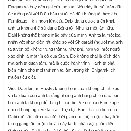
Fatgum và bay đến giải cứu anh ta. Nếu đây là một trận đấu
ác mộng đối với Diều hâu thì tất cả đều không tốt hơn cho
Fumikage – khi ngọn lửa của Dabi đang được triển khai,
anh ta không thể sử dụng Bóng tối. Nhưng một lần nữa,
Dabi không thể không mắc bẫy của mình. Anh ta là một loại
nhân vật phản diện rất khác so với Shigaraki (người mà anh
ta tuyên bố không trung thành), như phù hợp với một người
xác định là một tín đồ của Stain. Đó không phải là đích đến
mà anh ta quan tâm, mà là cuộc hành trình – anh ta phải
biện minh cho mọi thứ anh ta làm, trong khi Shigaraki chỉ
muốn tiêu diệt.
Việc Dabi lên án Hawks không hoàn toàn không chính xác,
và lập luận của anh ta rằng những anh hùng chiến đấu bẩn
hơn anh ta không dễ dàng bị bác bỏ. Về cơ bản Fumikage
chọn không nghĩ về tất cả – hiện tại. Bản chất cố tình của
Dabi một lần nữa mua đủ thời gian cho một cuộc chạy trốn
trong gang tấc, mặc dù lần này là do nhân vật phản diện
Geten (trớ trêu thay lại là kẻ thù cũ của Dabi) vô tình xen