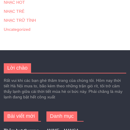
NHẠC HOT
NHẠC TRẺ
NHẠC TRỮ TÌNH
Uncategorized
Lời chào
Rất vui khi các bạn ghé thăm trang của chúng tôi. Hôm nay thời
tiết Hà Nội mưa to, bão kèm theo những trận gió rít, tôi trở cảm
thấy lạnh giữa cái thời tiết mùa hè oi bức này. Phải chăng là máy
lạnh đang bật hết công xuất
Bài viết mới
Danh mục