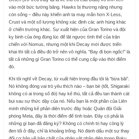
vào một bức tường băng. Hawks bị thương nặng nhưng
còn sống – điều này khiến anh ta may mắn hơn X-Less,
Crust và một số lượng không xác định các anh hùng khác
ở chiến trường khác. Sự xuất hiện của Gran Torino và đội
kỵ binh của ông đúng lúc để lật ngược tình thế của trận
chiến với Nomus, nhưng một khi Decay mới được triển
khai thì tất cả điều đó trở nên vô nghĩa. “Bay đi bọn ngốc!” là
tất cả những gì Gran Torino có thể cung cấp vào thời điểm
đó.
Khi tôi nghĩ về Decay, từ xuất hiện trong đầu tôi là “bừa bãi”.
Nó không đóng vai trò yêu thích nào – bạn bè (tốt, Shigaraki
không có ai trong số đó) hay kẻ thù, tất cả đều tan thành cát
bụi sau sự thức dậy của nó. Nếu bạn là một phần của Liên
minh những kẻ phản diện trước đây hoặc Quân đội Giải
phóng Meta, đây là thời điểm để tính toán. Đây có phải là
những gì bạn đã đăng ký? Không có chính trị hay công lý
đen tối ở đây, chỉ là khoảng trống. Nó đánh dấu một sự thay
đổi cơ bản về bản chất của nhân vật phản diện trong
Boku