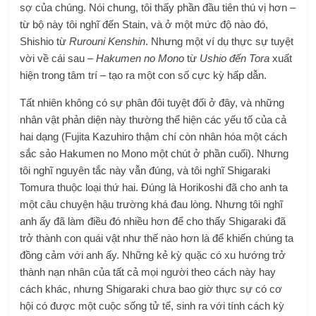
sợ của chúng. Nói chung, tôi thấy phần đầu tiên thú vị hơn –
từ bộ này tôi nghĩ đến Stain, và ở một mức độ nào đó,
Shishio từ
Rurouni Kenshin
. Nhưng một ví dụ thực sự tuyệt
vời về cái sau –
Hakumen no Mono
từ
Ushio đến Tora
xuất
hiện trong tâm trí – tạo ra một con số cực kỳ hấp dẫn.
Tất nhiên không có sự phân đôi tuyệt đối ở đây, và những
nhân vật phản diện này thường thể hiện các yếu tố của cả
hai dạng (Fujita Kazuhiro thậm chí còn nhân hóa một cách
sắc sảo Hakumen no Mono một chút ở phần cuối). Nhưng
tôi nghĩ nguyên tắc này vẫn đúng, và tôi nghĩ Shigaraki
Tomura thuộc loại thứ hai. Đúng là Horikoshi đã cho anh ta
một câu chuyện hậu trường khá đau lòng. Nhưng tôi nghĩ
anh ấy đã làm điều đó nhiều hơn để cho thấy Shigaraki đã
trở thành con quái vật như thế nào hơn là để khiến chúng ta
đồng cảm với anh ấy. Những kẻ kỳ quặc có xu hướng trở
thành nạn nhân của tất cả mọi người theo cách này hay
cách khác, nhưng Shigaraki chưa bao giờ thực sự có cơ
hội có được một cuộc sống tử tế, sinh ra với tính cách kỳ