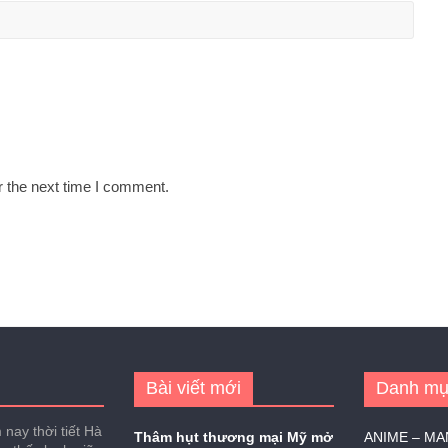
r the next time I comment.
Bài viết mới
Danh mụ
nay thời tiết Hà
Thâm hụt thương mại Mỹ mở
ANIME – M