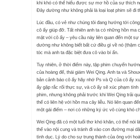
khi khó có thể hiểu được sự mơ hồ của sự thích ngh
Đây dường như không phải là loại loạt phim sẽ đi
Lúc đầu, có vẻ như chúng tôi đang hướng tới côn
cô ấy giúp đỡ. Tất nhiên anh ta có những hồn ma 
mật với cô ấy – yêu cầu này liên quan đến một sự 
dường như không biết bất cứ điều gì về nó (thậm ch
tóc mà anh ta đặc biệt đưa cô vào bí ẩn.
Tuy nhiên, ở thời điểm này, tập phim chuyển hướng
của hoàng đế, thái giám Wei Qing. Anh ta và Shoux
bản cảnh báo cô ấy hãy nhớ Ps và Q của cô ấy xu
ấy gặp rắc rối thực sự, và cô ấy sẽ xúc phạm tính 
phim, nhưng không phải trước khi Wei Qing trải qu
thể có liên hệ với hồn ma cây liễu. Nó liên quan đế
một gái điếm – nơi có những ký ức vô cùng khó ch
Wei Qing đã có một tuổi thơ khó khăn, có thể nói là
thể vào nội cung và tránh đi vào con đường mại dâm
tình dục. Lý do cho sự trung thành của ông với hoà