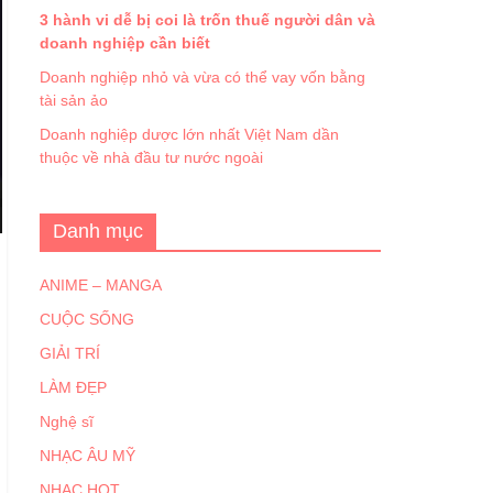
3 hành vi dễ bị coi là trốn thuế người dân và
doanh nghiệp cần biết
Doanh nghiệp nhỏ và vừa có thể vay vốn bằng
tài sản ảo
Doanh nghiệp dược lớn nhất Việt Nam dần
thuộc về nhà đầu tư nước ngoài
Danh mục
ANIME – MANGA
CUỘC SỐNG
GIẢI TRÍ
LÀM ĐẸP
Nghệ sĩ
NHẠC ÂU MỸ
NHẠC HOT