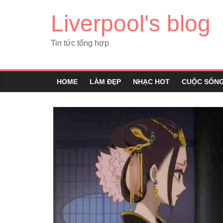
Liverpool's blog
Tin tức tổng hợp
HOME
LÀM ĐẸP
NHẠC HOT
CUỘC SỐN