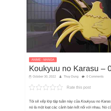
ANIME - MANGA
Koukyuu no Karasu – 
October 30, 2022
Thuy Dung
0 Comments
Rate this post
Tôi sẽ xếp lớp tập tuần này của
Koukyuu no Karas
nó là một loạt các cảnh bán kết nối với nhau. Nó 