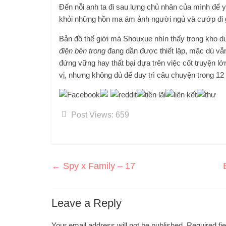
Đến nỗi anh ta đi sau lưng chủ nhân của mình để y
khỏi những hồn ma ám ảnh người ngủ và cướp đi g
Bản đồ thế giới mà Shouxue nhìn thấy trong kho d
điện bên trong
đang dần được thiết lập, mặc dù vẫn
đứng vững hay thất bại dựa trên việc cốt truyện lớ
vị, nhưng không đủ để duy trì câu chuyện trong 12 
Post Views:
659
←
Spy x Family – 17
Leave a Reply
Your email address will not be published.
Required fi