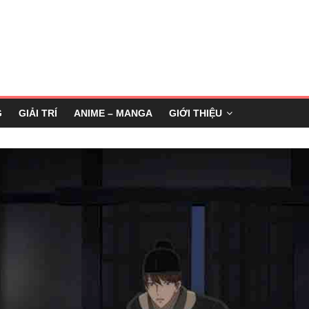
G
GIẢI TRÍ
ANIME – MANGA
GIỚI THIỆU