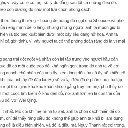
i, vì vậy có lẽ có một số lý do đằng sau tất cả những điều đó.
 theo con đường đó như một lựa chọn phong cách.
g thức thông thường – hoàng đế mang đồ ngọt cho Shouxue và nhờ
của riêng mình để lo lắng, nhưng những người anh ta muốn giữ bí
hiện ra tóc bạc xuất hiện dưới một cây liễu đang nở hoa. Anh ta
í cả giới tính), vì vậy người ta có thể phỏng đoán rằng đó là vì mái
 sang trái đột ngột và phần còn lại tập trung vào người hầu cận
ue đã có một cuộc trao đổi khá ngắn gọn, trong đó anh ta về cơ
ng quanh chủ nhân của anh ấy, kẻo dòng dõi của cô ấy sẽ khiến cô
khí của anh ấy để đáp lại. Họ sẽ vá lại điều đó ở phần sau của tập
a một thời gian khá khó khăn khi cố gắng truy tìm một phù thủy có
n một cuộc tìm kiếm ở khu đèn đỏ, nơi anh lớn lên là con trai của
ịu đối với Wei Qing.
 ít nhất. Mồ côi khi mẹ mình tự sát, anh ta chọn cách thiến để có
, chỉ để thấy rằng điều đó không thể giúp anh ta khỏi bị lạm dụng
ng đế là điều hiển nhiên, và đó là điều mà Ngụy Thanh rất coi trọng.