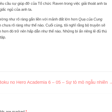
êu cầu sự giúp đỡ của Tổ chức Raven trong việc giải thoát anh ta
iấc ngủ của anh ta.
ường như rõ ràng gắn liền với mảnh đất lớn hơn
Quạ của Cung
 chưa rõ ràng như thế nào. Cuối cùng, tôi nghĩ rằng bộ truyện sẽ
n hơn đó trở nên hấp dẫn như thế nào. Những bí ẩn riêng lẻ đủ thú
tập.
Boku no Hero Academia 6 – 05 – Sự tò mò ngẫu nhiên
elds are marked
*