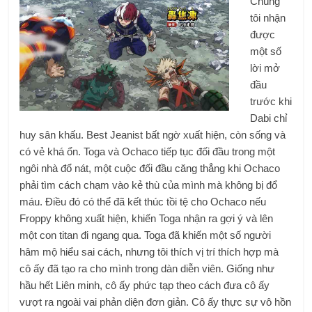
Chúng
tôi nhận
được
một số
lời mở
đầu
trước khi
Dabi chỉ
huy sân khấu. Best Jeanist bất ngờ xuất hiện, còn sống và
có vẻ khá ổn. Toga và Ochaco tiếp tục đối đầu trong một
ngôi nhà đổ nát, một cuộc đối đầu căng thẳng khi Ochaco
phải tìm cách chạm vào kẻ thù của mình mà không bị đổ
máu. Điều đó có thể đã kết thúc tồi tệ cho Ochaco nếu
Froppy không xuất hiện, khiến Toga nhận ra gợi ý và lên
một con titan đi ngang qua. Toga đã khiến một số người
hâm mộ hiểu sai cách, nhưng tôi thích vị trí thích hợp mà
cô ấy đã tạo ra cho mình trong dàn diễn viên. Giống như
hầu hết Liên minh, cô ấy phức tạp theo cách đưa cô ấy
vượt ra ngoài vai phản diện đơn giản. Cô ấy thực sự vô hồn