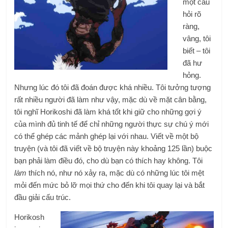
một câu
hỏi rõ
ràng,
vâng, tôi
biết – tôi
đã hư
hỏng.
Nhưng lúc đó tôi đã đoán được khá nhiều. Tôi tưởng tượng
rất nhiều người đã làm như vậy, mặc dù về mặt cân bằng,
tôi nghĩ Horikoshi đã làm khá tốt khi giữ cho những gợi ý
của mình đủ tinh tế để chỉ những người thực sự chú ý mới
có thể ghép các mảnh ghép lại với nhau. Viết về một bộ
truyện (và tôi đã viết về bộ truyện này khoảng 125 lần) buộc
bạn phải làm điều đó, cho dù bạn có thích hay không. Tôi
làm
thích nó, như nó xảy ra, mặc dù có những lúc tôi mệt
mỏi đến mức bỏ lỡ mọi thứ cho đến khi tôi quay lại và bắt
đầu giải cấu trúc.
Horikosh