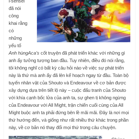
i-sensei
đã nói
công
khai rằng
có
những
yếu tố
Anh hùngAca’s
cốt truyện đã phát triển khác với những gì
anh ấy tưởng tượng ban đầu. Tuy nhiên, điều đó nói rằng,
tôi không nghĩ có bất kỳ câu hỏi nào về việc sự phát triển
này là thứ mà anh ấy đã lên kế hoạch ngay từ đầu. Toàn bộ
tuyến nhân vật của Shouto và Endeavour về cơ bản được
xây dựng dựa trên tiết lộ này – cuộc đấu tranh của Shouto
với khía cạnh bốc lửa của anh ta, sự ghen tị không ngừng
của Endeavour với All Might, trận chiến cuối cùng của All
Might buộc anh ta phải đứng bên lề mãi mãi. Đây là nơi mọi
thứ hướng đến, và giống như rất nhiều thứ khác trong phần
này, về cơ bản nó thay đổi mọi thứ trong câu chuyện.