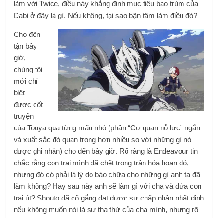
làm với Twice, điều này khẳng định mục tiêu bao trùm của
Dabi ở đây là gì. Nếu không, tại sao bận tâm làm điều đó?
Cho đến
tận bây
giờ,
chúng tôi
mới chỉ
biết
được cốt
truyện
của Touya qua từng mẩu nhỏ (phần “Cơ quan nỗ lực” ngắn
và xuất sắc đó quan trọng hơn nhiều so với những gì nó
được ghi nhận) cho đến bây giờ. Rõ ràng là Endeavour tin
chắc rằng con trai mình đã chết trong trận hỏa hoạn đó,
nhưng đó có phải là lý do bào chữa cho những gì anh ta đã
làm không? Hay sau này anh sẽ làm gì với cha và đứa con
trai út? Shouto đã cố gắng đạt được sự chấp nhận nhất định
nếu không muốn nói là sự tha thứ của cha mình, nhưng rõ