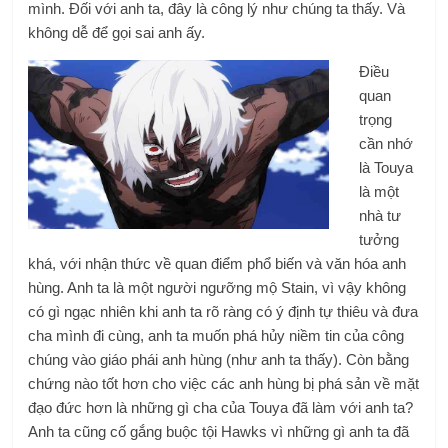
mình. Đối với anh ta, đây là công lý như chúng ta thấy. Và
không dễ để gọi sai anh ấy.
Điều
quan
trọng
cần nhớ
là Touya
là một
nhà tư
tưởng
khá, với nhận thức về quan điểm phổ biến và văn hóa anh
hùng. Anh ta là một người ngưỡng mộ Stain, vì vậy không
có gì ngạc nhiên khi anh ta rõ ràng có ý định tự thiêu và đưa
cha mình đi cùng, anh ta muốn phá hủy niềm tin của công
chúng vào giáo phái anh hùng (như anh ta thấy). Còn bằng
chứng nào tốt hơn cho việc các anh hùng bị phá sản về mặt
đạo đức hơn là những gì cha của Touya đã làm với anh ta?
Anh ta cũng cố gắng buộc tội Hawks vì những gì anh ta đã