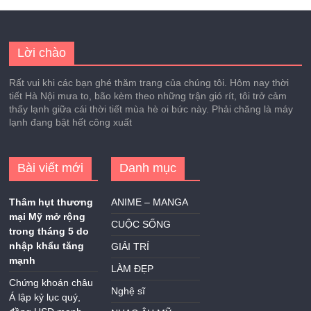
Lời chào
Rất vui khi các bạn ghé thăm trang của chúng tôi. Hôm nay thời
tiết Hà Nội mưa to, bão kèm theo những trận gió rít, tôi trở cảm
thấy lạnh giữa cái thời tiết mùa hè oi bức này. Phải chăng là máy
lạnh đang bật hết công xuất
Bài viết mới
Danh mục
Thâm hụt thương
ANIME – MANGA
mại Mỹ mở rộng
CUỘC SỐNG
trong tháng 5 do
nhập khẩu tăng
GIẢI TRÍ
mạnh
LÀM ĐẸP
Chứng khoán châu
Nghệ sĩ
Á lập kỷ lục quý,