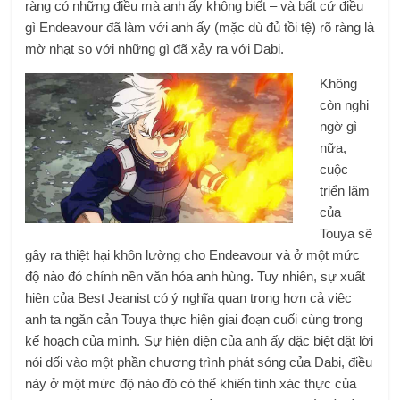
ràng có những điều mà anh ấy không biết – và bất cứ điều
gì Endeavour đã làm với anh ấy (mặc dù đủ tồi tệ) rõ ràng là
mờ nhạt so với những gì đã xảy ra với Dabi.
Không
còn nghi
ngờ gì
nữa,
cuộc
triển lãm
của
Touya sẽ
gây ra thiệt hại khôn lường cho Endeavour và ở một mức
độ nào đó chính nền văn hóa anh hùng. Tuy nhiên, sự xuất
hiện của Best Jeanist có ý nghĩa quan trọng hơn cả việc
anh ta ngăn cản Touya thực hiện giai đoạn cuối cùng trong
kế hoạch của mình. Sự hiện diện của anh ấy đặc biệt đặt lời
nói dối vào một phần chương trình phát sóng của Dabi, điều
này ở một mức độ nào đó có thể khiến tính xác thực của