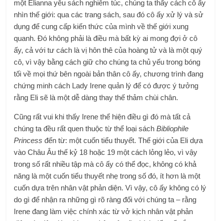
một Elianna yêu sách nghiêm túc, chúng ta thấy cách cô ấy
nhìn thế giới: qua các trang sách, sau đó cô ấy xử lý và sử
dụng để cung cấp kiến ​​thức của mình về thế giới xung
quanh. Đó không phải là điều mà bất kỳ ai mong đợi ở cô
ấy, cả với tư cách là vị hôn thê của hoàng tử và là một quý
cô, vì vậy bằng cách giữ cho chúng ta chủ yếu trong bóng
tối về mọi thứ bên ngoài bản thân cô ấy, chương trình đang
chứng minh cách Lady Irene quản lý để có được ý tưởng
rằng Eli sẽ là một dễ dàng thay thế thảm chùi chân.
Cũng rất vui khi thấy Irene thể hiện điều gì đó mà tất cả
chúng ta đều rất quen thuộc từ thể loại sách
Bibliophile
Princess
đến từ: một cuốn tiểu thuyết. Thế giới của Eli dựa
vào Châu Âu thế kỷ 18 hoặc 19 một cách lỏng lẻo, vì vậy
trong số rất nhiều tập mà cô ấy có thể đọc, không có khả
năng là một cuốn tiểu thuyết nhẹ trong số đó, ít hơn là một
cuốn dựa trên nhân vật phản diện. Vì vậy, cô ấy không có lý
do gì để nhận ra những gì rõ ràng đối với chúng ta – rằng
Irene đang làm việc chính xác từ vở kịch nhân vật phản