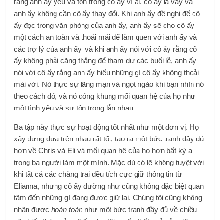
rằng anh ấy yêu và tôn trọng cô ấy vì ai. cô ấy là vậy và
anh ấy không cần cô ấy thay đổi. Khi anh ấy đề nghị để cô
ấy đọc trong văn phòng của anh ấy, anh ấy sẽ cho cô ấy
một cách an toàn và thoải mái để làm quen với anh ấy và
các trợ lý của anh ấy, và khi anh ấy nói với cô ấy rằng cô
ấy không phải căng thẳng để tham dự các buổi lễ, anh ấy
nói với cô ấy rằng anh ấy hiểu những gì cô ấy không thoải
mái với. Nó thực sự lãng mạn và ngọt ngào khi bạn nhìn nó
theo cách đó, và nó đóng khung mối quan hệ của họ như
một tình yêu và sự tôn trọng lẫn nhau.
Ba tập này thực sự hoạt động tốt nhất như một đơn vị. Họ
xây dựng dựa trên nhau rất tốt, tạo ra một bức tranh đầy đủ
hơn về Chris và Eli và mối quan hệ của họ hơn bất kỳ ai
trong ba người làm một mình. Mặc dù có lẽ không tuyệt vời
khi tất cả các chàng trai đều tích cực giữ thông tin từ
Elianna, nhưng cô ấy dường như cũng không đặc biệt quan
tâm đến những gì đang được giữ lại. Chúng tôi cũng không
nhận được
hoàn toàn
như một bức tranh đầy đủ về chiều