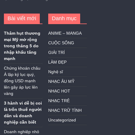
Bài viết mới
Danh mục
Thâm hụt thương
ANIME – MANGA
mại Mỹ mở rộng
CUỘC SỐNG
trong tháng 5 do
nhập khẩu tăng
GIẢI TRÍ
mạnh
LÀM ĐẸP
Chứng khoán châu
Nghệ sĩ
Á lập kỷ lục quý,
đồng USD mạnh
NHẠC ÂU MỸ
lên gây áp lực lên
NHẠC HOT
vàng
NHẠC TRẺ
3 hành vi dễ bị coi
là trốn thuế người
NHẠC TRỮ TÌNH
dân và doanh
Uncategorized
nghiệp cần biết
Doanh nghiệp nhỏ