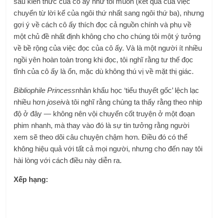
sâu kiến ​​thức của cô ấy như tôi muốn (kết quả của việc
chuyển từ lời kể của ngôi thứ nhất sang ngôi thứ ba), nhưng
gợi ý về cách cô ấy thích đọc cả nguồn chính và phụ về
một chủ đề nhất định không cho cho chúng tôi một ý tưởng
về bề rộng của việc đọc của cô ấy. Và là một người ít nhiều
ngồi yên hoàn toàn trong khi đọc, tôi nghĩ rằng tư thế đọc
tĩnh của cô ấy là ổn, mặc dù không thú vị về mặt thị giác.
Bibliophile Princess
nhân khẩu học ‘tiểu thuyết gốc’ lệch lạc
nhiều hơn
josei
và tôi nghĩ rằng chúng ta thấy rằng theo nhịp
độ ở đây — không nên vội chuyển cốt truyện ở một đoạn
phim nhanh, mà thay vào đó là sự tin tưởng rằng người
xem sẽ theo dõi câu chuyện chậm hơn. Điều đó có thể
không hiệu quả với tất cả mọi người, nhưng cho đến nay tôi
hài lòng với cách điều này diễn ra.
Xếp hạng: