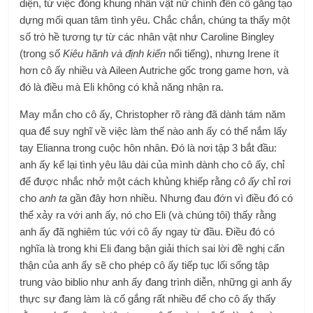
diện, từ việc đóng khung nhân vật nữ chính đến cố gắng tạo
dựng mối quan tâm tình yêu. Chắc chắn, chúng ta thấy một
số trò hề tương tự từ các nhân vật như Caroline Bingley
(trong số
Kiêu hãnh và định kiến
nổi tiếng), nhưng Irene ít
hơn cô ấy nhiều và Aileen Autriche gốc trong game hơn, và
đó là điều mà Eli không có khả năng nhận ra.
May mắn cho cô ấy, Christopher rõ ràng đã dành tám năm
qua để suy nghĩ về việc làm thế nào anh ấy có thể nắm lấy
tay Elianna trong cuộc hôn nhân. Đó là nơi tập 3 bắt đầu:
anh ấy kể lại tình yêu lâu dài của mình dành cho cô ấy, chỉ
để được nhắc nhở một cách khủng khiếp rằng
cô ấy
chỉ rơi
cho
anh ta
gần đây hơn nhiều. Nhưng đau đớn vì điều đó có
thể xảy ra với anh ấy, nó cho Eli (và chúng tôi) thấy rằng
anh ấy đã nghiêm túc với cô ấy ngay từ đầu. Điều đó có
nghĩa là trong khi Eli đang bận giải thích sai lời đề nghị cẩn
thận của anh ấy sẽ cho phép cô ấy tiếp tục lối sống tập
trung vào biblio như anh ấy đang trình diễn, những gì anh ấy
thực sự đang làm là cố gắng rất nhiều để cho cô ấy thấy