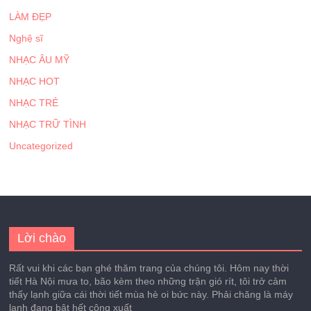
LÀM ĐẸP
Nghệ sĩ
NHẠC ÂU MỸ
NHẠC HOT
NHẠC TRẺ
NHẠC TRỮ TÌNH
Uncategorized
Lời chào
Rất vui khi các bạn ghé thăm trang của chúng tôi. Hôm nay thời
tiết Hà Nội mưa to, bão kèm theo những trận gió rít, tôi trở cảm
thấy lạnh giữa cái thời tiết mùa hè oi bức này. Phải chăng là máy
lạnh đang bật hết công xuất