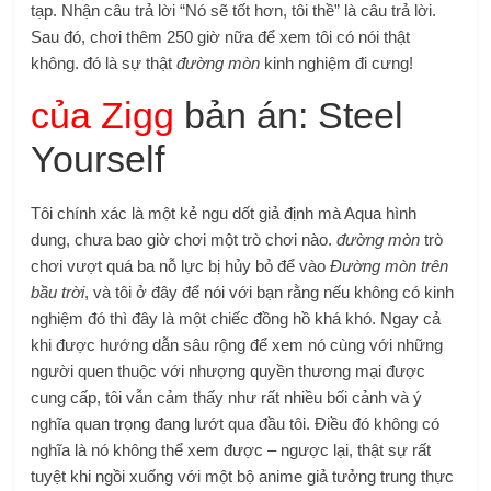
tạp. Nhận câu trả lời “Nó sẽ tốt hơn, tôi thề” là câu trả lời.
Sau đó, chơi thêm 250 giờ nữa để xem tôi có nói thật
không. đó là sự thật
đường mòn
kinh nghiệm đi cưng!
của Zigg
bản án: Steel
Yourself
Tôi chính xác là một kẻ ngu dốt giả định mà Aqua hình
dung, chưa bao giờ chơi một trò chơi nào.
đường mòn
trò
chơi vượt quá ba nỗ lực bị hủy bỏ để vào
Đường mòn trên
bầu trời
, và tôi ở đây để nói với bạn rằng nếu không có kinh
nghiệm đó thì đây là một chiếc đồng hồ khá khó. Ngay cả
khi được hướng dẫn sâu rộng để xem nó cùng với những
người quen thuộc với nhượng quyền thương mại được
cung cấp, tôi vẫn cảm thấy như rất nhiều bối cảnh và ý
nghĩa quan trọng đang lướt qua đầu tôi. Điều đó không có
nghĩa là nó không thể xem được – ngược lại, thật sự rất
tuyệt khi ngồi xuống với một bộ anime giả tưởng trung thực