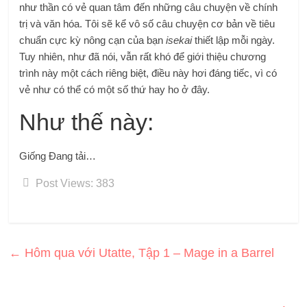
như thần có vẻ quan tâm đến những câu chuyện về chính
trị và văn hóa. Tôi sẽ kể vô số câu chuyện cơ bản về tiêu
chuẩn cực kỳ nông cạn của bạn
isekai
thiết lập mỗi ngày.
Tuy nhiên, như đã nói, vẫn rất khó để giới thiệu chương
trình này một cách riêng biệt, điều này hơi đáng tiếc, vì có
vẻ như có thể có một số thứ hay ho ở đây.
Như thế này:
Giống
Đang tải…
Post Views:
383
←
Hôm qua với Utatte, Tập 1 – Mage in a Barrel