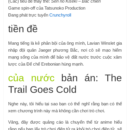
(Các) tiêu đề thay thế:
Sen no Kiseki – Bắc chiến
Game spin-off của Tatsunoko Production
Đang phát trực tuyến
Crunchyroll
tiền đề
Mang tiếng là kẻ phản bội của ông mình, Lavian Winslet gia
nhập đội quân Jaeger phương Bắc, nơi cô sẽ mạo hiểm
mạng sống của mình để bảo vệ đất nước trước cuộc xâm
lược của Đế chế Erebonian hùng mạnh.
của nước
bản án: The
Trail Goes Cold
Nghe này, tôi hiểu tại sao bạn có thể nghĩ rằng bạn có thể
xem chương trình này mà không cần chơi trò chơi.
Vâng, đây được quảng cáo là chuyển thể từ anime hiểu
rằng nếu bạn lấy trò chơi điện tử ra khỏi trò chơi điện tử, sẽ