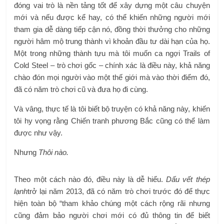
đóng vai trò là nền tảng tốt để xây dựng một câu chuyện
mới và nếu được kể hay, có thể khiến những người mới
tham gia dễ dàng tiếp cận nó, đồng thời thưởng cho những
người hâm mộ trung thành vì khoản đầu tư dài hạn của họ.
Một trong những thành tựu mà tôi muốn ca ngợi Trails of
Cold Steel – trò chơi gốc – chính xác là điều này, khả năng
chào đón mọi người vào một thế giới mà vào thời điểm đó,
đã có năm trò chơi cũ và đưa họ đi cùng.
Và vâng, thực tế là tôi biết bộ truyện có khả năng này, khiến
tôi hy vọng rằng Chiến tranh phương Bắc cũng có thể làm
được như vậy.
Nhưng
Thôi nào.
Theo một cách nào đó, điều này là dễ hiểu.
Dấu vết thép
lạnh
trở lại năm 2013, đã có năm trò chơi trước đó để thực
hiện toàn bộ “tham khảo chúng một cách rộng rãi nhưng
cũng đảm bảo người chơi mới có đủ thông tin để biết