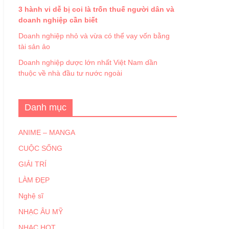
3 hành vi dễ bị coi là trốn thuế người dân và
doanh nghiệp cần biết
Doanh nghiệp nhỏ và vừa có thể vay vốn bằng
tài sản ảo
Doanh nghiệp dược lớn nhất Việt Nam dần
thuộc về nhà đầu tư nước ngoài
Danh mục
ANIME – MANGA
CUỘC SỐNG
GIẢI TRÍ
LÀM ĐẸP
Nghệ sĩ
NHẠC ÂU MỸ
NHẠC HOT