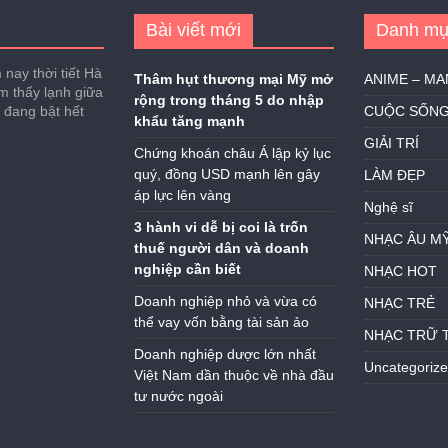
Bài viết mới
Danh mụ
nay thời tiết Hà
Thâm hụt thương mại Mỹ mở
ANIME – M
ảm thấy lạnh giữa
rộng trong tháng 5 do nhập
h đang bật hết
CUỘC SỐN
khẩu tăng mạnh
GIẢI TRÍ
Chứng khoán châu Á lập kỷ lục
quý, đồng USD mạnh lên gây
LÀM ĐẸP
áp lực lên vàng
Nghệ sĩ
3 hành vi dễ bị coi là trốn
NHẠC ÂU M
thuế người dân và doanh
nghiệp cần biết
NHẠC HOT
Doanh nghiệp nhỏ và vừa có
NHẠC TRẺ
thể vay vốn bằng tài sản ảo
NHẠC TRỮ 
Doanh nghiệp dược lớn nhất
Uncategoriz
Việt Nam dần thuộc về nhà đầu
tư nước ngoài