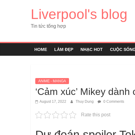
Liverpool's blog
Tin tức tổng hợp
HOME
LÀM ĐẸP
NHẠC HOT
CUỘC SỐN
ANIME - MANGA
‘Cảm xúc’ Mikey dành 
August 17, 2022
Thuy Dung
0 Comments
Rate this post
Dự đoán spoiler To