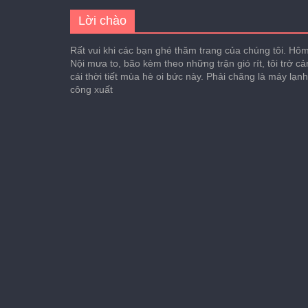
Lời chào
Rất vui khi các bạn ghé thăm trang của chúng tôi. Hôm 
Nội mưa to, bão kèm theo những trận gió rít, tôi trở c
cái thời tiết mùa hè oi bức này. Phải chăng là máy lạn
công xuất