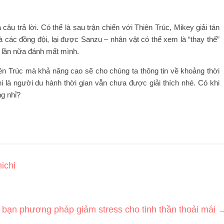
âu trả lời. Có thể là sau trận chiến với Thiên Trúc, Mikey giải tán
 các đồng đội, lại được Sanzu – nhân vật có thể xem là “thay thế”
t lần nữa đánh mất mình.
ên Trúc mà khả năng cao sẽ cho chúng ta thông tin về khoảng thời
 là người du hành thời gian vẫn chưa được giải thích nhé. Có khi
ng nhỉ?
ichi
bạn phương pháp giảm stress cho tinh thần thoải mái