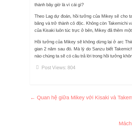
thành bây giờ là vì cái gì?
Theo Lag dự đoán, hồi tưởng của Mikey sẽ cho ta c
băng và trở thành cô độc. Không còn Takemichi và
của Kisaki luôn túc trực ở bên, Mikey đã thêm mộ
Hồi tưởng của Mikey sẽ không dừng lại ở arc Thi
gian 2 năm sau đó. Mà lý do Sanzu biết Takemichi
nào chúng ta sẽ có câu trả lời trong hồi tưởng khô
Post Views:
804
←
Quan hệ giữa Mikey với Kisaki và Takem
Mách 