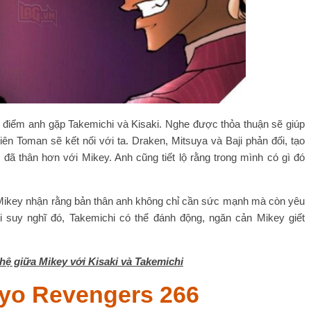
 điểm anh gặp Takemichi và Kisaki. Nghe được thỏa thuận sẽ giúp
iên Toman sẽ kết nối với ta. Draken, Mitsuya và Baji phản đối, tạo
 đã thân hơn với Mikey. Anh cũng tiết lộ rằng trong mình có gì đó
Mikey nhận rằng bản thân anh không chỉ cần sức mạnh mà còn yêu
i suy nghĩ đó, Takemichi có thể đánh động, ngăn cản Mikey giết
hệ giữa Mikey với Kisaki và Takemichi
kyo Revengers 266