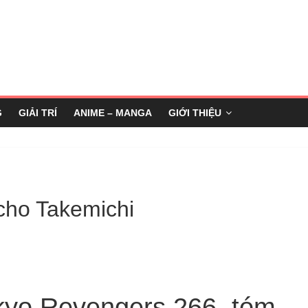
G
GIẢI TRÍ
ANIME – MANGA
GIỚI THIỆU
cho Takemichi
kyo Revengers 266, tóm