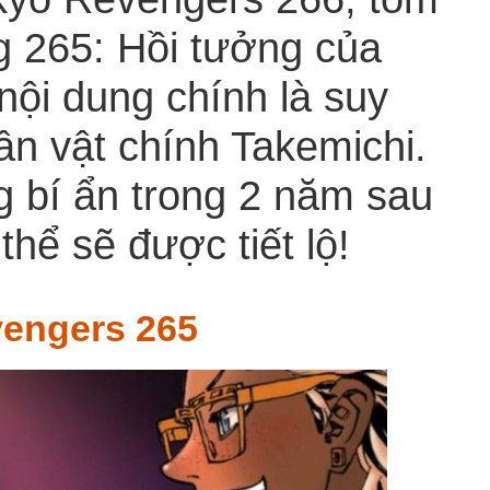
g 265: Hồi tưởng của
 nội dung chính là suy
ân vật chính Takemichi.
 bí ẩn trong 2 năm sau
thể sẽ được tiết lộ!
engers 265