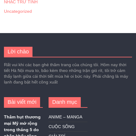
NHẠC TRỮ TÌNH
Uncategorized
Lời chào
Rất vui khi các bạn ghé thăm trang của chúng tôi. Hôm nay thời
tiết Hà Nội mưa to, bão kèm theo những trận gió rít, tôi trở cảm
thấy lạnh giữa cái thời tiết mùa hè oi bức này. Phải chăng là máy
lạnh đang bật hết công xuất
Bài viết mới
Danh mục
Thâm hụt thương
ANIME – MANGA
mại Mỹ mở rộng
CUỘC SỐNG
trong tháng 5 do