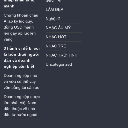
nhập khẩu tăng
GIẢI TRÍ
mạnh
LÀM ĐẸP
Chứng khoán châu
Nghệ sĩ
Á lập kỷ lục quý,
đồng USD mạnh
NHẠC ÂU MỸ
lên gây áp lực lên
NHẠC HOT
vàng
NHẠC TRẺ
3 hành vi dễ bị coi
là trốn thuế người
NHẠC TRỮ TÌNH
dân và doanh
Uncategorized
nghiệp cần biết
Doanh nghiệp nhỏ
và vừa có thể vay
vốn bằng tài sản ảo
Doanh nghiệp dược
lớn nhất Việt Nam
dần thuộc về nhà
đầu tư nước ngoài