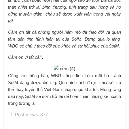
tin tức chẩn đoán mới nhất của ngôi sao 24 tuổi. Đã hạ sốt,
thân nhiệt trở lại bình thường, tình trạng đau họng và ho
cũng thuyên giảm, cháu sẽ được xuất viện trong vài ngày
tới.
Cảm ơn tất cả những người hâm mộ đã theo dõi và quan
tâm đến tình hình hiện tại của SofM. Đừng quá lo lắng.
WBG sẽ chú ý theo dõi sức khỏe và sự hồi phục của SofM.
Cảm ơn vì tất cả!”.
Cùng với thông báo, WBG cũng đính kèm một bức ảnh
SofM đang được điều trị. Qua hình ảnh được chia sẻ, có
thể thấy tuyển thủ Việt Nam nhập cuộc khá tốt. Mong rằng
sau này, SofM sẽ sớm trở lại để hoàn thiện những kế hoạch
trong tương lai.
Post Views:
377