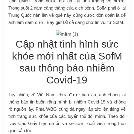
làng LMHT trong nước bởi đã lâu anh không về nước.
Trong suốt 2 năm căng thẳng của dịch bệnh, SofM phải ở lại
Trung Quốc nên lần về quê này cũng được đồn đoán là để
anh làm đám cưới. Bây giờ tất cả đang chờ tin vui từ SofM.
Cập nhật tình hình sức
khỏe mới nhất của SofM
sau thông báo nhiễm
Covid-19
Tuy nhiên, về Việt Nam chưa được bao lâu, anh chàng lại
thông báo tin buồn rằng mình bị nhiễm Covid-19 và không
rõ nguồn lây. Phía WBG cũng đã ngay lập tức lên tiếng về
tình trạng sức khỏe của các tuyển thủ đội mình. Theo đó,
Duy Cầu Giấy hiện đã ổn và sẽ sớm xuất viện trong thời
gian sắp tới.