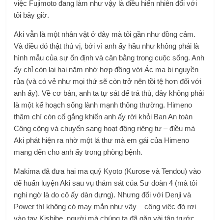
việc Fujimoto đang làm như vậy là điều hiển nhiên đối với
tôi bây giờ.
Aki vẫn là một nhân vật ở đây mà tôi gần như đồng cảm.
Và điều đó thật thú vị, bởi vì anh ấy hầu như không phải là
hình mẫu của sự ổn định và cân bằng trong cuộc sống. Anh
ấy chỉ còn lại hai năm nhờ hợp đồng với Ác ma bị nguyền
rủa (và có vẻ như mọi thứ sẽ còn trở nên tồi tệ hơn đối với
anh ấy). Về cơ bản, anh ta tự sát để trả thù, đây không phải
là một kế hoạch sống lành mạnh thông thường. Himeno
thậm chí còn cố gắng khiến anh ấy rời khỏi Ban An toàn
Công cộng và chuyển sang hoạt động riêng tư – điều mà
Aki phát hiện ra nhờ một lá thư mà em gái của Himeno
mang đến cho anh ấy trong phòng bệnh.
Makima đã đưa hai ma quỷ Kyoto (Kurose và Tendou) vào
để huấn luyện Aki sau vụ thảm sát của Sư đoàn 4 (mà tôi
nghi ngờ là do cô ấy dàn dựng). Nhưng đối với Denji và
Power thì không có may mắn như vậy – công việc đó rơi
vào tay Kishibe, người mà chúng ta đã gặp vài tập trước.