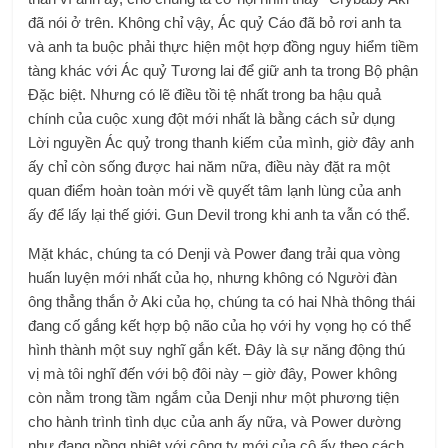
đã nói ở trên. Không chỉ vậy, Ác quỷ Cáo đã bỏ rơi anh ta
và anh ta buộc phải thực hiện một hợp đồng nguy hiểm tiềm
tàng khác với Ác quỷ Tương lai để giữ anh ta trong Bộ phận
Đặc biệt. Nhưng có lẽ điều tồi tệ nhất trong ba hậu quả
chính của cuộc xung đột mới nhất là bằng cách sử dụng
Lời nguyền Ác quỷ trong thanh kiếm của mình, giờ đây anh
ấy chỉ còn sống được hai năm nữa, điều này đặt ra một
quan điểm hoàn toàn mới về quyết tâm lạnh lùng của anh
ấy để lấy lại thế giới. Gun Devil trong khi anh ta vẫn có thể.
Mặt khác, chúng ta có Denji và Power đang trải qua vòng
huấn luyện mới nhất của họ, nhưng không có Người đàn
ông thẳng thắn ở Aki của họ, chúng ta có hai Nhà thông thái
đang cố gắng kết hợp bộ não của họ với hy vọng họ có thể
hình thành một suy nghĩ gắn kết. Đây là sự năng động thú
vị mà tôi nghĩ đến với bộ đôi này – giờ đây, Power không
còn nằm trong tầm ngắm của Denji như một phương tiện
cho hành trình tình dục của anh ấy nữa, và Power dường
như đang nồng nhiệt với công ty mới của cô ấy theo cách