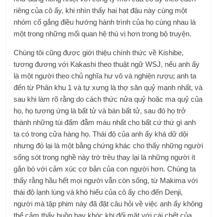
riêng của cô ấy, khi nhìn thấy hai hạt đậu này cùng một
nhóm cố gắng điều hướng hành trình của họ cùng nhau là
một trong những mối quan hệ thú vị hơn trong bộ truyện.
Chúng tôi cũng được giới thiệu chính thức về Kishibe,
tương đương với Kakashi theo thuật ngữ WSJ, nếu anh ấy
là một người theo chủ nghĩa hư vô và nghiện rượu; anh ta
đến từ Phân khu 1 và tự xưng là thợ săn quỷ mạnh nhất, và
sau khi làm rõ rằng do cách thức nửa quỷ hoặc ma quỷ của
họ, họ tương ứng là bất tử và bán bất tử, sau đó họ trở
thành những túi đấm đẫm máu nhất cho bất cứ thứ gì anh
ta có trong cửa hàng họ. Thái độ của anh ấy khá dữ dội
nhưng đó lại là một bằng chứng khác cho thấy những người
sống sót trong nghề này trớ trêu thay lại là những người ít
gắn bó với cảm xúc cơ bản của con người hơn. Chúng ta
thấy rằng hầu hết mọi người vẫn còn sống, từ Makima với
thái độ lạnh lùng và khó hiểu của cô ấy cho đến Denji,
người mà tập phim này đã đặt câu hỏi về việc anh ấy không
thể cảm thấy buồn hay khóc khi đối mặt với cái chết của