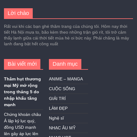
Lời chào
Rất vui khi các bạn ghé thăm trang của chúng tôi. Hôm nay thời
tiết Hà Nội mưa to, bão kèm theo những trận gió rít, tôi trở cảm
thấy lạnh giữa cái thời tiết mùa hè oi bức này. Phải chăng là máy
lạnh đang bật hết công xuất
Bài viết mới
Danh mục
Thâm hụt thương
ANIME – MANGA
mại Mỹ mở rộng
CUỘC SỐNG
trong tháng 5 do
nhập khẩu tăng
GIẢI TRÍ
mạnh
LÀM ĐẸP
Chứng khoán châu
Nghệ sĩ
Á lập kỷ lục quý,
đồng USD mạnh
NHẠC ÂU MỸ
lên gây áp lực lên