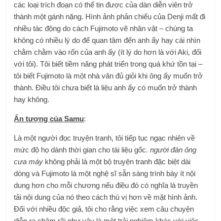
các loại trích đoạn có thể tin được của dàn diễn viên trở
thành một gánh nặng. Hình ảnh phản chiếu của Denji mất đi
nhiều tác động do cách Fujimoto vẽ nhân vật – chúng ta
không có nhiều lý do để quan tâm đến anh ấy hay cái nhìn
chằm chằm vào rốn của anh ấy (ít lý do hơn là với Aki, đối
với tôi). Tôi biết tiềm năng phát triển trong quá khứ tồn tại –
tôi biết Fujimoto là một nhà văn đủ giỏi khi ông ấy muốn trở
thành. Điều tôi chưa biết là liệu anh ấy có muốn trở thành
hay không.
Ấn tượng của Samu
:
Là một người đọc truyện tranh, tôi tiếp tục ngạc nhiên về
mức độ họ dành thời gian cho tài liệu gốc.
người đàn ông
cưa máy
không phải là một bộ truyện tranh đặc biệt dài
dòng và Fujimoto là một nghệ sĩ sẵn sàng trình bày ít nội
dung hơn cho mỗi chương nếu điều đó có nghĩa là truyền
tải nội dung của nó theo cách thú vị hơn về mặt hình ảnh.
Đối với nhiều độc giả, tôi cho rằng việc xem câu chuyện
diễn ra chậm rãi như vậy là một trải nghiệm khác với việc