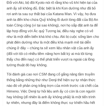
Đối với Aki, bộ đôi Kyoto nói rõ rằng kho vũ khí hiện tại của
anh ấy sẽ không đủ. Đặc biệt là khi Kon dường như đã bỏ
rơi anh ta sau sự thất bại của Katana Man. Vì vậy, họ đưa
anh ta đến kho chứa Quỷ khổng lồ dưới lòng đất của Bộ An
toàn Công cộng (vì tại sao không), nơi họ sắp đặt anh ta để
lập hợp đồng với Ác quỷ Tương lai, điều này nghe có vẻ
như là một diễn biến khá khó chịu. Aki bị cuộc sống làm cho
phát điên dường như là một điều khá mạnh mẽ tái diễn
chúng ở đây – chúng ta sẽ xem liệu nhân vật của anh ấy
(đối với tôi có nhiều tiềm năng hơn bất kỳ ai mà tôi từng
thấy cho đến nay) có thể phát triển vượt ra ngoài cái lồng
tường thuật đó hay không.
Tôi đánh giá cao nơi
CSM
đang cố gắng nâng tầm truyền
thống bằng những thứ như Denji thể hiện sự tự nhận thức
nào đó về phản ứng trắng trợn của mình trước cái chết của
Himeno. Việc Denji tự hỏi liệu anh ấy có còn là con người
hay không (dĩ nhiên là anh ấy không phải) là một tiến trình
tự nhiên, nhưng đây là điểm không thực sự khiến hầu hết