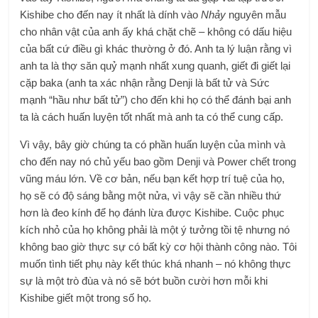
Kishibe cho đến nay ít nhất là dính vào
Nhảy
nguyên mẫu
cho nhân vật của anh ấy khá chặt chẽ – không có dấu hiệu
của bất cứ điều gì khác thường ở đó. Anh ta lý luận rằng vì
anh ta là thợ săn quỷ mạnh nhất xung quanh, giết đi giết lại
cặp baka (anh ta xác nhận rằng Denji là bất tử và Sức
mạnh “hầu như bất tử”) cho đến khi họ có thể đánh bại anh
ta là cách huấn luyện tốt nhất mà anh ta có thể cung cấp.
Vì vậy, bây giờ chúng ta có phần huấn luyện của mình và
cho đến nay nó chủ yếu bao gồm Denji và Power chết trong
vũng máu lớn. Về cơ bản, nếu bạn kết hợp trí tuệ của họ,
họ sẽ có độ sáng bằng một nửa, vì vậy sẽ cần nhiều thứ
hơn là đeo kính để họ đánh lừa được Kishibe. Cuộc phục
kích nhỏ của họ không phải là một ý tưởng tồi tệ nhưng nó
không bao giờ thực sự có bất kỳ cơ hội thành công nào. Tôi
muốn tình tiết phụ này kết thúc khá nhanh – nó không thực
sự là một trò đùa và nó sẽ bớt buồn cười hơn mỗi khi
Kishibe giết một trong số họ.