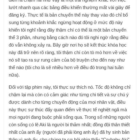
lướt nhanh qua các bảng điều khiển thường mất vài giây để
đăng ký. Thực tế là bản chuyển thể này thay vào đó chỉ bổ
sung từng khoảnh khắc ngừng hoạt động ở mức độ này
khiến tôi nghĩ rằng đây thậm chí có thể là một bản chuyển
thể 3 phần, nhưng bằng cách nào đó tôi nghi ngờ rằng điều
đó vẫn không xảy ra. Bây giờ nơi họ sẽ kết thúc khóa học
này đã trở nên rõ ràng, tôi thậm chí còn tò mò hơn về việc
nó sẽ tạo ra sự rung cảm của bộ truyện cho đến nay như
thế nào (tôi cho là sẽ nhiều hơn về điều đó trong hai tuần
nữa).
Đối với tập phim này, tôi thực sự thích nó. Tốc độ không chỉ
chậm lại mà còn có cảm giác như từng chi tiết và sự chú ý
được dành cho từng chuyển động của mọi nhân vật, điều
này thực sự thúc đẩy quan điểm về thực tế nghiệt ngã mà
mọi người đang buộc phải sống qua. Trong số những người
còn sống có lẽ Aki là người bi thảm nhất; đồng đội thân thiết
nhất của anh ấy (người đã phải lòng anh ấy) đã hy sinh bản
thân vì anh ấy, cho chúng ta cơ hội nhìn thấy “Crybaby Aki”