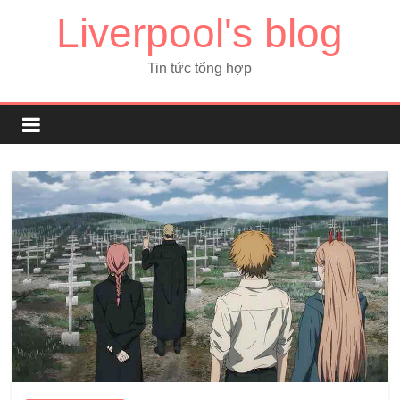
Liverpool's blog
Tin tức tổng hợp