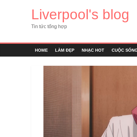
Liverpool's blog
Tin tức tổng hợp
HOME
LÀM ĐẸP
NHẠC HOT
CUỘC SỐN