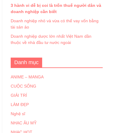
3 hành vi dễ bị coi là trốn thuế người dân và
doanh nghiệp cần biết
Doanh nghiệp nhỏ và vừa có thể vay vốn bằng
tài sản ảo
Doanh nghiệp dược lớn nhất Việt Nam dần
thuộc về nhà đầu tư nước ngoài
Danh mục
ANIME – MANGA
CUỘC SỐNG
GIẢI TRÍ
LÀM ĐẸP
Nghệ sĩ
NHẠC ÂU MỸ
NHẠC HOT