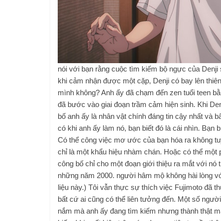
nói với bạn rằng cuộc tìm kiếm bộ ngực của Denji 
khi cảm nhận được một cặp, Denji có bay lên thiê
mình không? Anh ấy đã chạm đến zen tuổi teen bằng
đã bước vào giai đoạn trầm cảm hiện sinh. Khi D
bố anh ấy là nhân vật chính đáng tin cậy nhất và b
có khi anh ấy làm nó, bạn biết đó là cái nhìn. Bạn
Có thể công việc mơ ước của bạn hóa ra không tu
chỉ là một khẩu hiệu nhàm chán. Hoặc có thể một 
công bố chỉ cho một đoạn giới thiệu ra mắt với nó 
những năm 2000. người hâm mộ không hài lòng với 
liệu này.) Tôi vẫn thực sự thích việc Fujimoto đã 
bất cứ ai cũng có thể liên tưởng đến. Một số người
nắm mà anh ấy đang tìm kiếm nhưng thành thật mà n