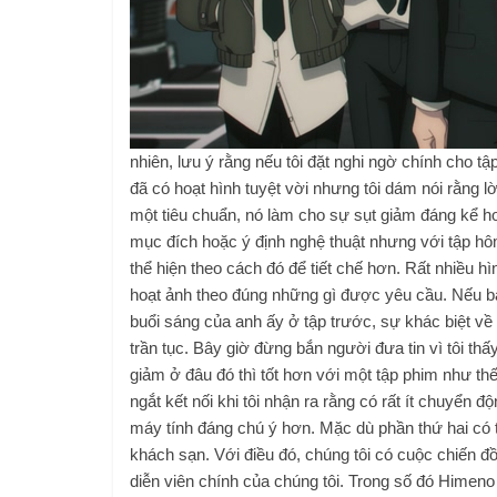
nhiên, lưu ý rằng nếu tôi đặt nghi ngờ chính cho tậ
đã có hoạt hình tuyệt vời nhưng tôi dám nói rằng l
một tiêu chuẩn, nó làm cho sự sụt giảm đáng kể 
mục đích hoặc ý định nghệ thuật nhưng với tập hôm
thể hiện theo cách đó để tiết chế hơn. Rất nhiều h
hoạt ảnh theo đúng những gì được yêu cầu. Nếu bạ
buổi sáng của anh ấy ở tập trước, sự khác biệt về
trần tục. Bây giờ đừng bắn người đưa tin vì tôi th
giảm ở đâu đó thì tốt hơn với một tập phim như th
ngắt kết nối khi tôi nhận ra rằng có rất ít chuyển
máy tính đáng chú ý hơn. Mặc dù phần thứ hai có t
khách sạn. Với điều đó, chúng tôi có cuộc chiến đồ
diễn viên chính của chúng tôi. Trong số đó Himeno l