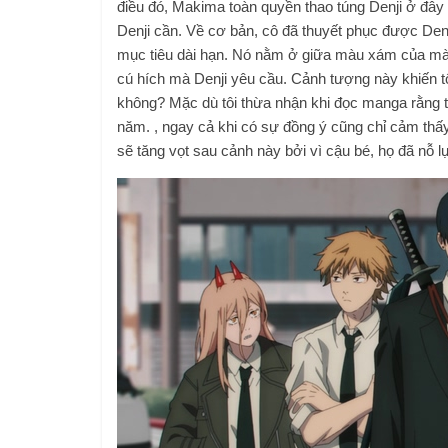
điều đó, Makima toàn quyền thao túng Denji ở đây
Denji cần. Về cơ bản, cô đã thuyết phục được Den
mục tiêu dài hạn. Nó nằm ở giữa màu xám của mà
cú hích mà Denji yêu cầu. Cảnh tượng này khiến tô
không? Mặc dù tôi thừa nhận khi đọc manga rằng t
năm. , ngay cả khi có sự đồng ý cũng chỉ cảm thấ
sẽ tăng vọt sau cảnh này bởi vì cậu bé, họ đã nỗ l