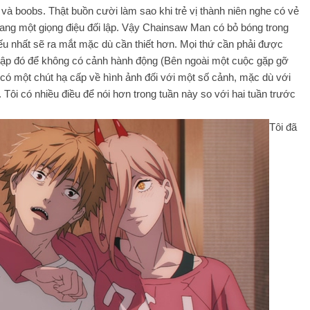
và boobs. Thật buồn cười làm sao khi trẻ vị thành niên nghe có vẻ
ang một giọng điệu đối lập. Vậy Chainsaw Man có bỏ bóng trong
ếu nhất sẽ ra mắt mặc dù cần thiết hơn. Mọi thứ cần phải được
ết lập đó để không có cảnh hành động (Bên ngoài một cuộc gặp gỡ
 có một chút hạ cấp về hình ảnh đối với một số cảnh, mặc dù với
Tôi có nhiều điều để nói hơn trong tuần này so với hai tuần trước
Tôi đã