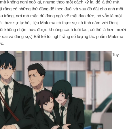
 mà không nghi ngờ gì, nhưng theo một cách kỳ lạ, đó là thứ mà
ji rằng có những thứ đáng để theo đuổi và sau đó đặt cho anh một
u trắng, nơi mà mặc dù đáng ngờ về mặt đạo đức, nó vẫn là một
i thực sự tự hỏi, liệu Makima có thực sự có tình cảm với Denji
ôi không nhận thức được khoảng cách tuổi tác, có thể là hơn mười
y sai và đáng sợ.) Bất kể tôi nghĩ rằng số lượng tác phẩm Makima
ực.
Tuy