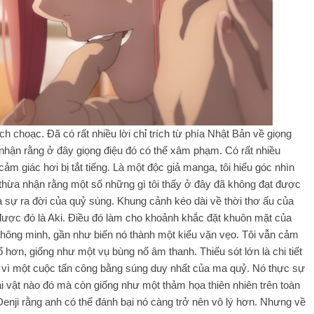
h choạc. Đã có rất nhiều lời chỉ trích từ phía Nhật Bản về giọng
 nhận rằng ở đây giọng điệu đó có thể xâm phạm. Có rất nhiều
 giác hơi bị tắt tiếng. Là một độc giả manga, tôi hiểu góc nhìn
thừa nhận rằng một số những gì tôi thấy ở đây đã không đạt được
là sự ra đời của quỷ súng. Khung cảnh kéo dài về thời thơ ấu của
 được đó là Aki. Điều đó làm cho khoảnh khắc đặt khuôn mặt của
 thông minh, gần như biến nó thành một kiểu vặn vẹo. Tôi vẫn cảm
 hơn, giống như một vụ bùng nổ âm thanh. Thiếu sót lớn là chi tiết
 vì một cuộc tấn công bằng súng duy nhất của ma quỷ. Nó thực sự
i vật nào đó mà còn giống như một thảm họa thiên nhiên trên toàn
a Denji rằng anh có thể đánh bại nó càng trở nên vô lý hơn. Nhưng về