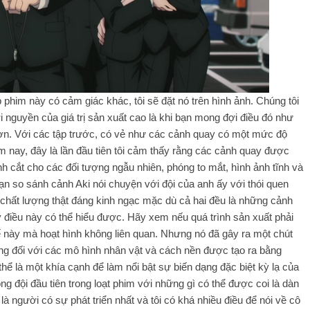
p phim này có cảm giác khác, tôi sẽ đặt nó trên hình ảnh. Chúng tôi
ời nguyền của giá trị sản xuất cao là khi bạn mong đợi điều đó như
hơn. Với các tập trước, có vẻ như các cảnh quay có một mức độ
 nay, đây là lần đầu tiên tôi cảm thấy rằng các cảnh quay được
ình cắt cho các đối tượng ngẫu nhiên, phóng to mắt, hình ảnh tĩnh và
n so sánh cảnh Aki nói chuyện với đội của anh ấy với thói quen
 chất lượng thật đáng kinh ngạc mặc dù cả hai đều là những cảnh
ấy điều này có thể hiểu được. Hãy xem nếu quá trình sản xuất phải
ế này mà hoạt hình không liên quan. Nhưng nó đã gây ra một chút
 động đối với các mô hình nhân vật và cách nền được tạo ra bằng
hể là một khía cạnh để làm nổi bật sự biến dạng đặc biệt kỳ lạ của
ng đội đầu tiên trong loạt phim với những gì có thể được coi là dàn
à người có sự phát triển nhất và tôi có khá nhiều điều để nói về cô