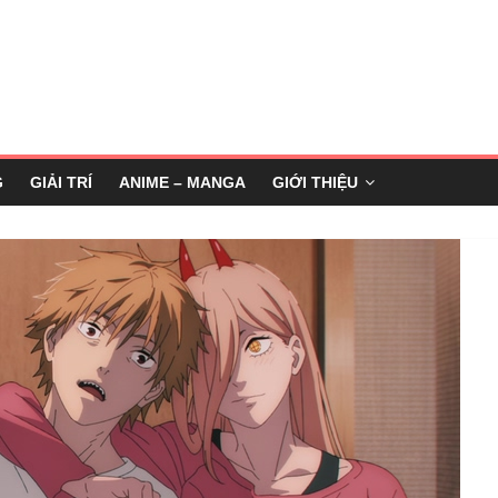
G
GIẢI TRÍ
ANIME – MANGA
GIỚI THIỆU