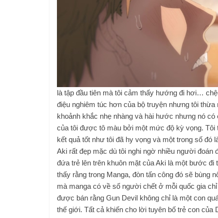
là tập đầu tiên mà tôi cảm thấy hướng đi hơi… chệc
điệu nghiêm túc hơn của bộ truyện nhưng tôi thừa
khoảnh khắc nhẹ nhàng và hài hước nhưng nó có cảm
của tôi được tô màu bởi một mức độ kỳ vọng. Tôi 
kết quả tốt như tôi đã hy vọng và một trong số đó 
Aki rất đẹp mặc dù tôi nghi ngờ nhiều người đoán
đứa trẻ lên trên khuôn mặt của Aki là một bước đi
thấy rằng trong Manga, đòn tấn công đó sẽ bùng nổ
mà manga có về số người chết ở mỗi quốc gia chỉ
được bán rằng Gun Devil không chỉ là một con quá
thế giới. Tất cả khiến cho lời tuyên bố trẻ con củ