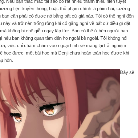
ng. Nếu bạn thắc mắc tại sao có rất nhiều thanh thiếu niên tuyệt
. Phương tiện truyền thông, hoặc thủ phạm chính là phim hài, cường
 bạn cần phải có được nó bằng bất cứ giá nào. Tôi có thể nghĩ đến
này và trở nên trống rỗng khi cố gắng nghĩ về bất cứ điều gì đặt
 mà không bị chế giễu ngay lập tức. Bạn có thể ở bên người bạn
 gì nếu bạn không quan tâm đến họ ngoài bề ngoài. Tôi không nói
ữa, việc chỉ chăm chăm vào ngoại hình sẽ mang lại trải nghiệm
thể học được, một bài học mà Denji chưa hoàn toàn học được khi
ụ hôn.
Đây sẽ