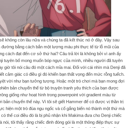
sẽ không còn lâu nữa và chúng ta đã kết thúc nó ở đây. Vậy sau
n đường bằng cách bắn một lượng máu phi thực tế từ lỗ mũi của
 cách đạt đến cơ sở thứ hai? Câu trả lời là không bởi vì anh ấy
enji tuyên bố mong muốn bóp ngực của mình, nhiều người đã tuyên
ây giờ tôi nói câu đó một cách mỉa mai. Đối với cái nhìn mà Denji đã
 biết cảm giác có điều gì đó khiến bạn thất vọng đến mức rỗng tuếch.
yệt vời như bạn tưởng tượng. Hoặc một trò chơi mà bạn mong đợi
phiên bản chuyển thể từ bộ truyện tranh yêu thích của bạn được
trông giống như hoạt hình trong powerpoint với gradient màu từ
bản chuyển thể này. Vì tôi sẽ giết Hammer để có được vị thần trị
thực hiện một trò đùa ngu ngốc và cố gắng biến nó thành một thứ mà
 có thể coi điều đó là bị phủ nhận khi Makima đưa cho Denji chiếc
ói, tôi thấy rằng chiếc đinh đóng gói là một thông điệp thực sự