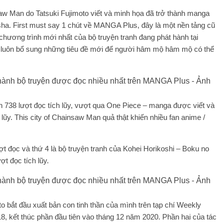
aw Man do Tatsuki Fujimoto viết và minh họa đã trở thành manga
a. First must say 1 chút về MANGA Plus, đây là một nền tảng cũ
chương trình mới nhất của bộ truyện tranh đang phát hành tại
ọ luôn bổ sung những tiêu đề mới để người hâm mộ hâm mộ có thể
n 738 lượt đọc tích lũy, vượt qua One Piece – manga được viết và
lũy. This city of Chainsaw Man quả thật khiến nhiều fan anime /
ượt đọc và thứ 4 là bộ truyện tranh của Kohei Horikoshi – Boku no
t đọc tích lũy.
 bắt đầu xuất bản con tinh thần của mình trên tạp chí Weekly
 kết thúc phần đầu tiên vào tháng 12 năm 2020. Phần hai của tác