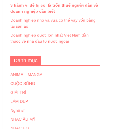
3 hành vi dễ bị coi là trốn thuế người dân và
doanh nghiệp cần biết
Doanh nghiệp nhỏ và vừa có thể vay vốn bằng
tài sản ảo
Doanh nghiệp dược lớn nhất Việt Nam dần
thuộc về nhà đầu tư nước ngoài
Danh mục
ANIME – MANGA
CUỘC SỐNG
GIẢI TRÍ
LÀM ĐẸP
Nghệ sĩ
NHẠC ÂU MỸ
NHẠC HOT