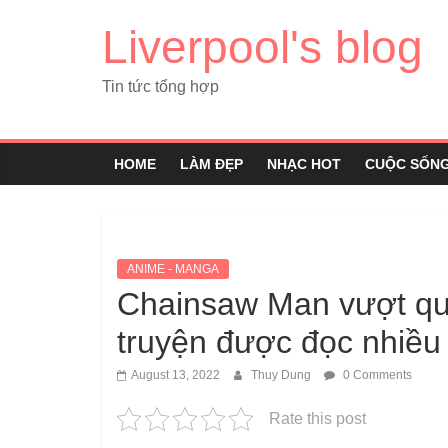
Liverpool's blog
Tin tức tổng hợp
HOME
LÀM ĐẸP
NHẠC HOT
CUỘC SỐN
ANIME - MANGA
Chainsaw Man vượt qu
truyện được đọc nhiều
August 13, 2022
Thuy Dung
0 Comments
Rate this post