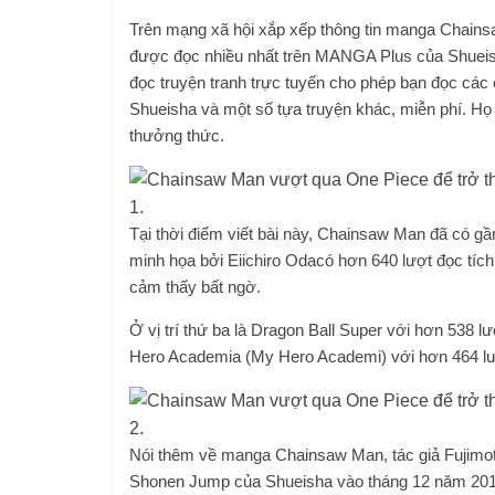
Trên mạng xã hội xắp xếp thông tin manga Chains
được đọc nhiều nhất trên MANGA Plus của Shueish
đọc truyện tranh trực tuyến cho phép bạn đọc các 
Shueisha và một số tựa truyện khác, miễn phí. H
thưởng thức.
Tại thời điểm viết bài này, Chainsaw Man đã có gầ
minh họa bởi Eiichiro Odacó hơn 640 lượt đọc tích 
cảm thấy bất ngờ.
Ở vị trí thứ ba là Dragon Ball Super với hơn 538 l
Hero Academia (My Hero Academi) với hơn 464 lượ
Nói thêm về manga Chainsaw Man, tác giả Fujimoto
Shonen Jump của Shueisha vào tháng 12 năm 2018,