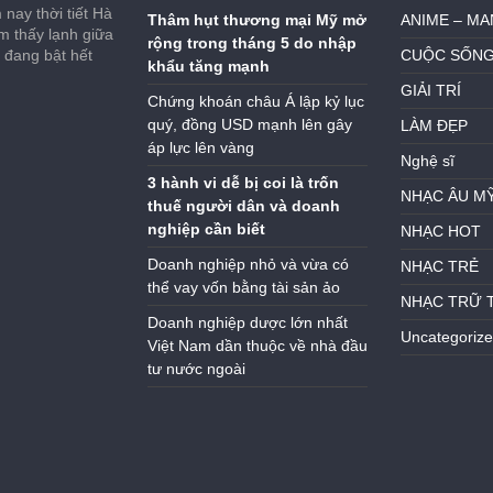
nay thời tiết Hà
Thâm hụt thương mại Mỹ mở
ANIME – M
ảm thấy lạnh giữa
rộng trong tháng 5 do nhập
h đang bật hết
CUỘC SỐN
khẩu tăng mạnh
GIẢI TRÍ
Chứng khoán châu Á lập kỷ lục
quý, đồng USD mạnh lên gây
LÀM ĐẸP
áp lực lên vàng
Nghệ sĩ
3 hành vi dễ bị coi là trốn
NHẠC ÂU M
thuế người dân và doanh
nghiệp cần biết
NHẠC HOT
Doanh nghiệp nhỏ và vừa có
NHẠC TRẺ
thể vay vốn bằng tài sản ảo
NHẠC TRỮ 
Doanh nghiệp dược lớn nhất
Uncategoriz
Việt Nam dần thuộc về nhà đầu
tư nước ngoài