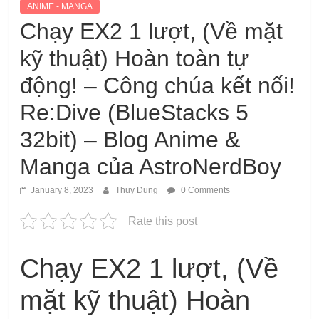
ANIME - MANGA
Chạy EX2 1 lượt, (Về mặt
kỹ thuật) Hoàn toàn tự
động! – Công chúa kết nối!
Re:Dive (BlueStacks 5
32bit) – Blog Anime &
Manga của AstroNerdBoy
January 8, 2023
Thuy Dung
0 Comments
Rate this post
Chạy EX2 1 lượt, (Về
mặt kỹ thuật) Hoàn