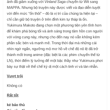
ảnh đã giảm xuống với
Vinland Saga
chuyển từ Wit sang
MAPPA. Nhưng bộ truyện này được viết và đạo diễn tuyệt
vời đến mức “ổn thôi” – đó là vị trí của chúng ta hiện tại –
chỉ cần giữ bộ truyện ở trên đỉnh kim tự tháp là ổn.
Yukimura Makoto đang chọn một phương tiện yên tĩnh hơn
để khám phá bóng tối và ánh sáng trong tâm hồn con người
với vòng cung này, nhưng cho đến nay nó vẫn không kém
phần sắc bén và mạnh mẽ. Trong thời đại mà những cái
nhìn ngớ ngẩn, ngưỡng mộ mơ hồ về chế độ nô lệ đã trở
thành mốt trong anime (đặc biệt là các phim chuyển thể từ
LN), thời điểm lý tưởng để một bậc thầy như Yukimura phơi
bày sự thật về thể chế kỳ dị một cách tinh vi và tàn nhẫn.
Vượt trội
Không có
Rất tốt
kẻ báo thù