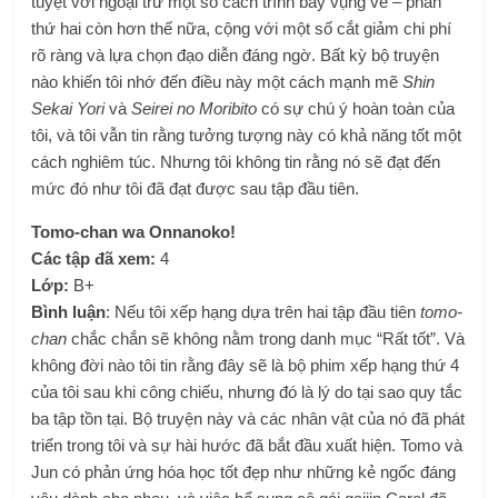
tuyệt vời ngoại trừ một số cách trình bày vụng về – phần
thứ hai còn hơn thế nữa, cộng với một số cắt giảm chi phí
rõ ràng và lựa chọn đạo diễn đáng ngờ. Bất kỳ bộ truyện
nào khiến tôi nhớ đến điều này một cách mạnh mẽ
Shin
Sekai Yori
và
Seirei no Moribito
có sự chú ý hoàn toàn của
tôi, và tôi vẫn tin rằng tưởng tượng này có khả năng tốt một
cách nghiêm túc. Nhưng tôi không tin rằng nó sẽ đạt đến
mức đó như tôi đã đạt được sau tập đầu tiên.
Tomo-chan wa Onnanoko!
Các tập đã xem:
4
Lớp:
B+
Bình luận
: Nếu tôi xếp hạng dựa trên hai tập đầu tiên
tomo-
chan
chắc chắn sẽ không nằm trong danh mục “Rất tốt”. Và
không đời nào tôi tin rằng đây sẽ là bộ phim xếp hạng thứ 4
của tôi sau khi công chiếu, nhưng đó là lý do tại sao quy tắc
ba tập tồn tại. Bộ truyện này và các nhân vật của nó đã phát
triển trong tôi và sự hài hước đã bắt đầu xuất hiện. Tomo và
Jun có phản ứng hóa học tốt đẹp như những kẻ ngốc đáng