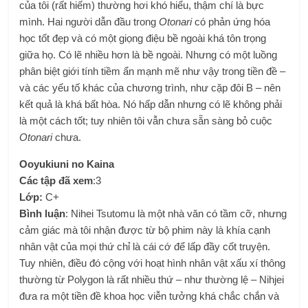
của tôi (rất hiếm) thường hơi khó hiểu, thậm chí là bực
mình. Hai người dẫn đầu trong
Otonari
có phản ứng hóa
học tốt đẹp và có một giọng điệu bề ngoài khá tôn trọng
giữa họ. Có lẽ nhiều hơn là bề ngoài. Nhưng có một luồng
phân biệt giới tính tiềm ẩn mạnh mẽ như vậy trong tiền đề –
và các yếu tố khác của chương trình, như cặp đôi B – nên
kết quả là khá bất hòa. Nó hấp dẫn nhưng có lẽ không phải
là một cách tốt; tuy nhiên tôi vẫn chưa sẵn sàng bỏ cuộc
Otonari
chưa.
Ooyukiuni no Kaina
Các tập đã xem
:3
Lớp:
C+
Bình luận
: Nihei Tsutomu là một nhà văn có tầm cỡ, nhưng
cảm giác mà tôi nhận được từ bộ phim này là khía cạnh
nhân vật của mọi thứ chỉ là cái cớ để lấp đầy cốt truyện.
Tuy nhiên, điều đó cộng với hoạt hình nhân vật xấu xí thông
thường từ Polygon là rất nhiều thứ – như thường lệ – Nihjei
đưa ra một tiền đề khoa học viễn tưởng khá chắc chắn và