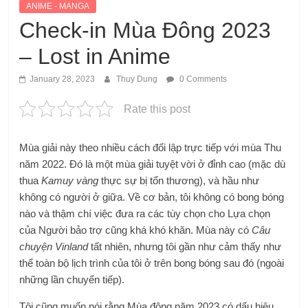
ANIME - MANGA
Check-in Mùa Đông 2023
– Lost in Anime
January 28, 2023
Thuy Dung
0 Comments
Rate this post
Mùa giải này theo nhiều cách đối lập trực tiếp với mùa Thu
năm 2022. Đó là một mùa giải tuyệt vời ở đỉnh cao (mặc dù
thua
Kamuy vàng
thực sự bị tổn thương), và hầu như
không có người ở giữa. Về cơ bản, tôi không có bong bóng
nào và thậm chí việc đưa ra các tùy chọn cho Lựa chọn
của Người bảo trợ cũng khá khó khăn. Mùa này có
Câu
chuyện Vinland
tất nhiên, nhưng tôi gần như cảm thấy như
thể toàn bộ lịch trình của tôi ở trên bong bóng sau đó (ngoài
những lần chuyển tiếp).
Tôi cũng muốn nói rằng Mùa đông năm 2023 có dấu hiệu