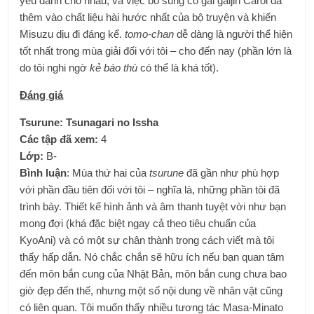
yêu dành cho nhau, và việc bổ sung cô gái gaijin Carol đã
thêm vào chất liệu hài hước nhất của bộ truyện và khiến
Misuzu dịu đi đáng kể.
tomo-chan
dễ dàng là người thể hiện
tốt nhất trong mùa giải đối với tôi – cho đến nay (phần lớn là
do tôi nghi ngờ
kẻ báo thù
có thể là khá tốt).
Đáng giá
Tsurune: Tsunagari no Issha
Các tập đã xem:
4
Lớp:
B-
Bình luận
: Mùa thứ hai của
tsurune
đã gần như phù hợp
với phần đầu tiên đối với tôi – nghĩa là, những phần tôi đã
trình bày. Thiết kế hình ảnh và âm thanh tuyệt vời như bạn
mong đợi (khá đặc biệt ngay cả theo tiêu chuẩn của
KyoAni) và có một sự chân thành trong cách viết mà tôi
thấy hấp dẫn. Nó chắc chắn sẽ hữu ích nếu bạn quan tâm
đến môn bắn cung của Nhật Bản, môn bắn cung chưa bao
giờ đẹp đến thế, nhưng một số nội dung về nhân vật cũng
có liên quan. Tôi muốn thấy nhiều tương tác Masa-Minato