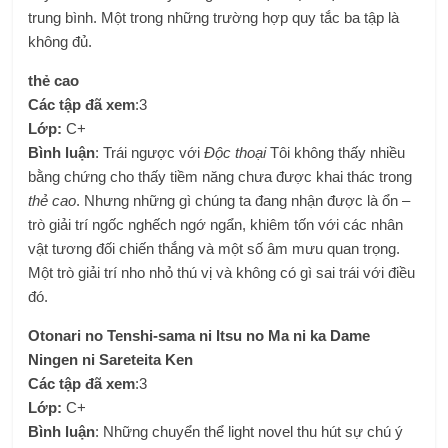
trung bình. Một trong những trường hợp quy tắc ba tập là
không đủ.
thẻ cao
Các tập đã xem
:3
Lớp:
C+
Bình luận
: Trái ngược với
Độc thoại
Tôi không thấy nhiều
bằng chứng cho thấy tiềm năng chưa được khai thác trong
thẻ cao
. Nhưng những gì chúng ta đang nhận được là ổn –
trò giải trí ngốc nghếch ngớ ngẩn, khiêm tốn với các nhân
vật tương đối chiến thắng và một số âm mưu quan trọng.
Một trò giải trí nho nhỏ thú vị và không có gì sai trái với điều
đó.
Otonari no Tenshi-sama ni Itsu no Ma ni ka Dame
Ningen ni Sareteita Ken
Các tập đã xem
:3
Lớp:
C+
Bình luận
: Những chuyển thể light novel thu hút sự chú ý