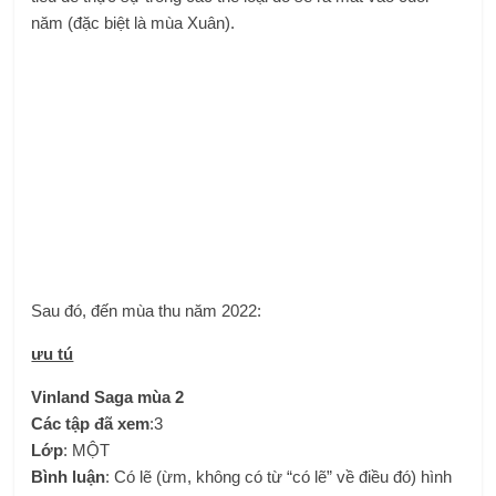
năm (đặc biệt là mùa Xuân).
Sau đó, đến mùa thu năm 2022:
ưu tú
Vinland Saga mùa 2
Các tập đã xem
:3
Lớp
: MỘT
Bình luận
: Có lẽ (ừm, không có từ “có lẽ” về điều đó) hình