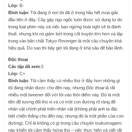
Lớp:
B-
Bình luận
: Tôi đang ở nơi tôi đã ở trong hầu hết mùa giải
đầu tiên ở đây. Cây gậy ngu ngốc luôn được sử dụng tự do
trong loạt phim này và việc bạn ngừng hoài nghi sẽ bị đánh
thuế, nhưng khi nó giảm bớt trong cốt truyện lớn hơn và tập
trung vào bản chất
Tokyo Revenger
là một câu chuyện khá
hiệu quả. Dù sao thì bây giờ tôi đang ở khá sâu để bảo lãnh.
Độc thoại
Các tập đã xem
:3
Lớp:
C+
Bình luận
: Tôi cảm thấy có nhiều thứ ở đây hơn những gì
tôi đang nhận được cho đến nay, nhưng
Độc thoại
là rất
nhiều một tweener đối với tôi vào thời điểm này. Đó là một
tiền đề tương đối thú vị và có một con đường rõ ràng để
nhân vật chính phát triển nhân vật (không phải anh ta đặc
biệt chiến thắng cho đến nay, nhưng đó là một phần của con
đường). Chỉ là không có gì trong câu chuyện tsukumogami
này khiến tôi cảm thấy hứng thú – việc thực hiện và viết rất