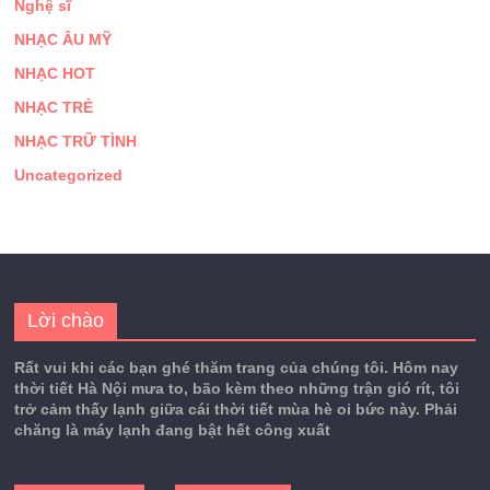
Nghệ sĩ
NHẠC ÂU MỸ
NHẠC HOT
NHẠC TRẺ
NHẠC TRỮ TÌNH
Uncategorized
Lời chào
Rất vui khi các bạn ghé thăm trang của chúng tôi. Hôm nay
thời tiết Hà Nội mưa to, bão kèm theo những trận gió rít, tôi
trở cảm thấy lạnh giữa cái thời tiết mùa hè oi bức này. Phải
chăng là máy lạnh đang bật hết công xuất