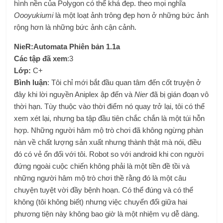
hình nền của Polygon có thể khá đẹp. theo mọi nghĩa
Oooyukiumi
là một loạt ảnh trông đẹp hơn ở những bức ảnh
rộng hơn là những bức ảnh cận cảnh.
NieR:Automata Phiên bản 1.1a
Các tập đã xem
:3
Lớp:
C+
Bình luận
: Tôi chỉ mới bắt đầu quan tâm đến cốt truyện ở
đây khi lời nguyền Aniplex ập đến và
Nier
đã bị gián đoạn vô
thời hạn. Tùy thuộc vào thời điểm nó quay trở lại, tôi có thể
xem xét lại, nhưng ba tập đầu tiên chắc chắn là một túi hỗn
hợp. Những người hâm mộ trò chơi đã không ngừng phàn
nàn về chất lượng sản xuất nhưng thành thật mà nói, điều
đó có vẻ ổn đối với tôi. Robot so với android khi con người
đứng ngoài cuộc chiến không phải là một tiền đề tồi và
những người hâm mộ trò chơi thề rằng đó là một câu
chuyện tuyệt vời đầy bệnh hoạn. Có thể đúng và có thể
không (tôi không biết) nhưng việc chuyển đổi giữa hai
phương tiện này không bao giờ là một nhiệm vụ dễ dàng.