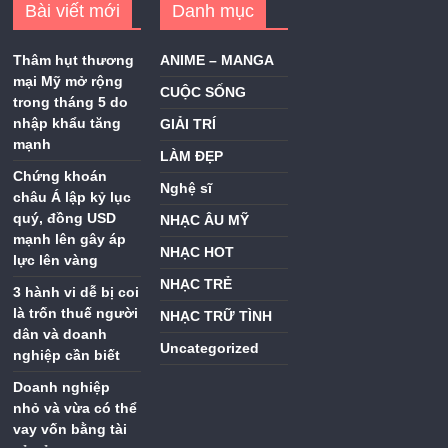
Bài viết mới
Danh mục
Thâm hụt thương
ANIME – MANGA
mại Mỹ mở rộng
CUỘC SỐNG
trong tháng 5 do
nhập khẩu tăng
GIẢI TRÍ
mạnh
LÀM ĐẸP
Chứng khoán
Nghệ sĩ
châu Á lập kỷ lục
quý, đồng USD
NHẠC ÂU MỸ
mạnh lên gây áp
NHẠC HOT
lực lên vàng
NHẠC TRẺ
3 hành vi dễ bị coi
là trốn thuế người
NHẠC TRỮ TÌNH
dân và doanh
Uncategorized
nghiệp cần biết
Doanh nghiệp
nhỏ và vừa có thể
vay vốn bằng tài