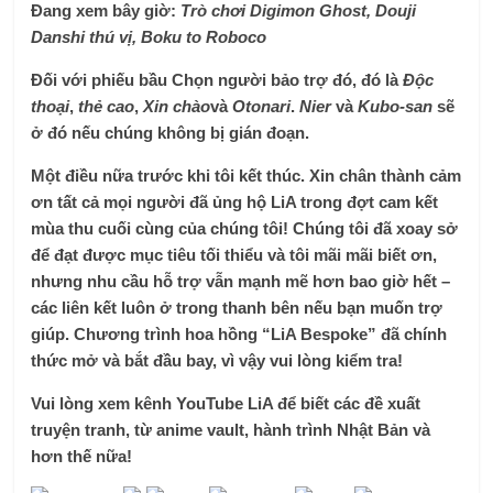
Đang xem bây giờ
:
Trò chơi Digimon Ghost, Douji
Danshi thú vị, Boku to Roboco
Đối với phiếu bầu Chọn người bảo trợ đó, đó là
Độc
thoại
,
thẻ cao
,
Xin chào
và
Otonari
.
Nier
và
Kubo-san
sẽ
ở đó nếu chúng không bị gián đoạn.
Một điều nữa trước khi tôi kết thúc
. Xin chân thành cảm
ơn tất cả mọi người đã ủng hộ LiA trong đợt cam kết
mùa thu cuối cùng của chúng tôi! Chúng tôi đã xoay sở
để đạt được mục tiêu tối thiểu và tôi mãi mãi biết ơn,
nhưng nhu cầu hỗ trợ vẫn mạnh mẽ hơn bao giờ hết –
các liên kết luôn ở trong thanh bên nếu bạn muốn trợ
giúp. Chương trình hoa hồng “LiA Bespoke” đã chính
thức mở và bắt đầu bay, vì vậy vui lòng kiểm tra!
Vui lòng xem kênh YouTube LiA để biết các đề xuất
truyện tranh, từ anime vault, hành trình Nhật Bản và
hơn thế nữa!