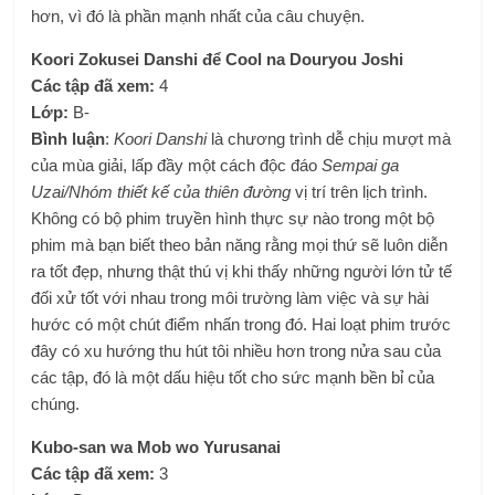
hơn, vì đó là phần mạnh nhất của câu chuyện.
Koori Zokusei Danshi để Cool na Douryou Joshi
Các tập đã xem:
4
Lớp:
B-
Bình luận
:
Koori Danshi
là chương trình dễ chịu mượt mà
của mùa giải, lấp đầy một cách độc đáo
Sempai ga
Uzai/Nhóm thiết kế của thiên đường
vị trí trên lịch trình.
Không có bộ phim truyền hình thực sự nào trong một bộ
phim mà bạn biết theo bản năng rằng mọi thứ sẽ luôn diễn
ra tốt đẹp, nhưng thật thú vị khi thấy những người lớn tử tế
đối xử tốt với nhau trong môi trường làm việc và sự hài
hước có một chút điểm nhấn trong đó. Hai loạt phim trước
đây có xu hướng thu hút tôi nhiều hơn trong nửa sau của
các tập, đó là một dấu hiệu tốt cho sức mạnh bền bỉ của
chúng.
Kubo-san wa Mob wo Yurusanai
Các tập đã xem:
3