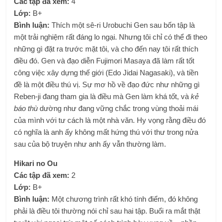
Các tập đã xem
:
4
Lớp
:
B+
Bình luận
:
Thích một sê-ri Urobuchi Gen sau bốn tập là
một trải nghiệm rất đáng lo ngại. Nhưng tôi chỉ có thể đi theo
những gì đặt ra trước mặt tôi, và cho đến nay tôi rất thích
điều đó. Gen và đạo diễn Fujimori Masaya đã làm rất tốt
công việc xây dựng thế giới (Edo Jidai Nagasaki), và tiền
đề là một điều thú vị. Sự mơ hồ về đạo đức như những gì
Reben-ji đang tham gia là điều mà Gen làm khá tốt, và
kẻ
báo thù
dường như đang vững chắc trong vùng thoải mái
của mình với tư cách là một nhà văn. Hy vọng rằng điều đó
có nghĩa là anh ấy không mất hứng thú với thư trong nửa
sau của bộ truyện như anh ấy vẫn thường làm.
Hikari no Ou
Các tập đã xem
:
2
Lớp
:
B+
Bình luận
:
Một chương trình rất khó tính điểm, đó không
phải là điều tôi thường nói chỉ sau hai tập. Buổi ra mắt thật