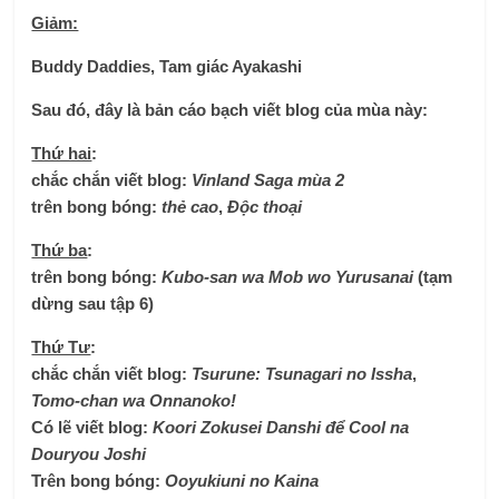
Giảm:
Buddy Daddies, Tam giác Ayakashi
Sau đó, đây là bản cáo bạch viết blog của mùa này:
Thứ hai
:
chắc chắn viết blog
:
Vinland Saga mùa 2
trên bong bóng
:
thẻ cao
,
Độc thoại
Thứ ba
:
trên bong bóng
:
Kubo-san wa Mob wo Yurusanai
(tạm
dừng sau tập 6)
Thứ Tư
:
chắc chắn viết blog
:
Tsurune: Tsunagari no Issha
,
Tomo-chan wa Onnanoko!
Có lẽ viết blog:
Koori Zokusei Danshi để Cool na
Douryou Joshi
Trên bong bóng:
Ooyukiuni no Kaina