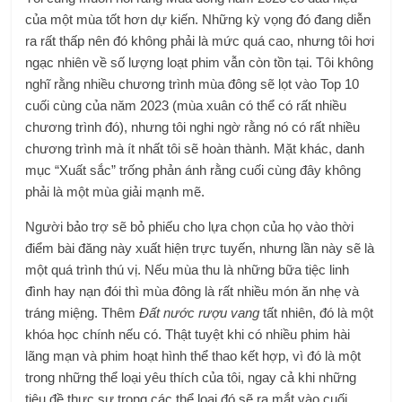
của một mùa tốt hơn dự kiến. Những kỳ vọng đó đang diễn
ra rất thấp nên đó không phải là mức quá cao, nhưng tôi hơi
ngạc nhiên về số lượng loạt phim vẫn còn tồn tại. Tôi không
nghĩ rằng nhiều chương trình mùa đông sẽ lọt vào Top 10
cuối cùng của năm 2023 (mùa xuân có thể có rất nhiều
chương trình đó), nhưng tôi nghi ngờ rằng nó có rất nhiều
chương trình mà ít nhất tôi sẽ hoàn thành. Mặt khác, danh
mục “Xuất sắc” trống phản ánh rằng cuối cùng đây không
phải là một mùa giải mạnh mẽ.
Người bảo trợ sẽ bỏ phiếu cho lựa chọn của họ vào thời
điểm bài đăng này xuất hiện trực tuyến, nhưng lần này sẽ là
một quá trình thú vị. Nếu mùa thu là những bữa tiệc linh
đình hay nạn đói thì mùa đông là rất nhiều món ăn nhẹ và
tráng miệng. Thêm
Đất nước rượu vang
tất nhiên, đó là một
khóa học chính nếu có. Thật tuyệt khi có nhiều phim hài
lãng mạn và phim hoạt hình thể thao kết hợp, vì đó là một
trong những thể loại yêu thích của tôi, ngay cả khi những
tiêu đề thực sự trong các thể loại đó sẽ ra mắt vào cuối