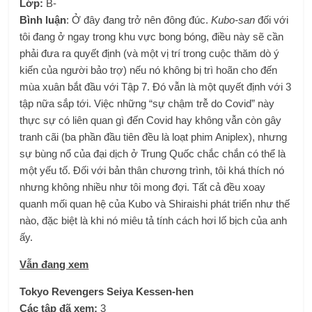
Lớp:
B-
Bình luận
: Ở đây đang trở nên đông đúc.
Kubo-san
đối với
tôi đang ở ngay trong khu vực bong bóng, điều này sẽ cần
phải đưa ra quyết định (và một vị trí trong cuộc thăm dò ý
kiến ​​​​của người bảo trợ) nếu nó không bị trì hoãn cho đến
mùa xuân bắt đầu với Tập 7. Đó vẫn là một quyết định với 3
tập nữa sắp tới. Việc những “sự chậm trễ do Covid” này
thực sự có liên quan gì đến Covid hay không vẫn còn gây
tranh cãi (ba phần đầu tiên đều là loạt phim Aniplex), nhưng
sự bùng nổ của đại dịch ở Trung Quốc chắc chắn có thể là
một yếu tố. Đối với bản thân chương trình, tôi khá thích nó
nhưng không nhiều như tôi mong đợi. Tất cả đều xoay
quanh mối quan hệ của Kubo và Shiraishi phát triển như thế
nào, đặc biệt là khi nó miêu tả tính cách hơi lố bịch của anh
ấy.
Vẫn đang xem
Tokyo Revengers Seiya Kessen-hen
Các tập đã xem:
3