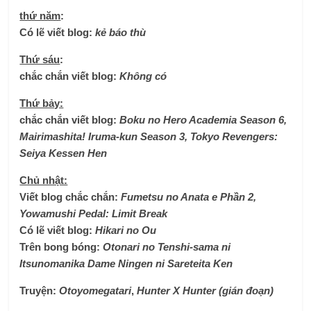
thứ năm
:
Có lẽ viết blog:
kẻ báo thù
Thứ sáu
:
chắc chắn viết blog
:
Không có
Thứ bảy:
chắc chắn viết blog
:
Boku no Hero Academia Season 6,
Mairimashita! Iruma-kun Season 3, Tokyo Revengers:
Seiya Kessen Hen
Chủ nhật:
Viết blog chắc chắn:
Fumetsu no Anata e Phần 2,
Yowamushi Pedal: Limit Break
Có lẽ viết blog:
Hikari no Ou
Trên bong bóng:
Otonari no Tenshi-sama ni
Itsunomanika Dame Ningen ni Sareteita Ken
Truyện:
Otoyomegatari
,
Hunter X Hunter (gián đoạn)