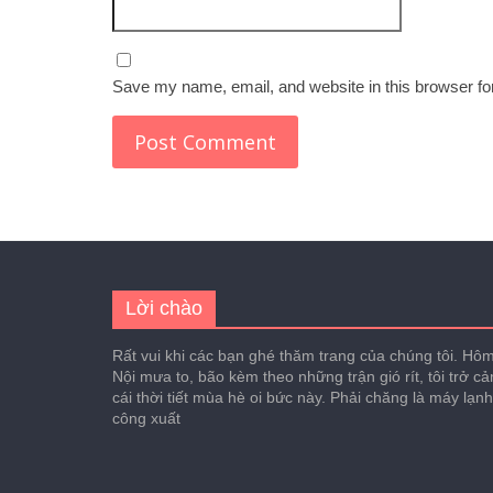
Save my name, email, and website in this browser fo
Lời chào
Rất vui khi các bạn ghé thăm trang của chúng tôi. Hôm 
Nội mưa to, bão kèm theo những trận gió rít, tôi trở c
cái thời tiết mùa hè oi bức này. Phải chăng là máy lạn
công xuất