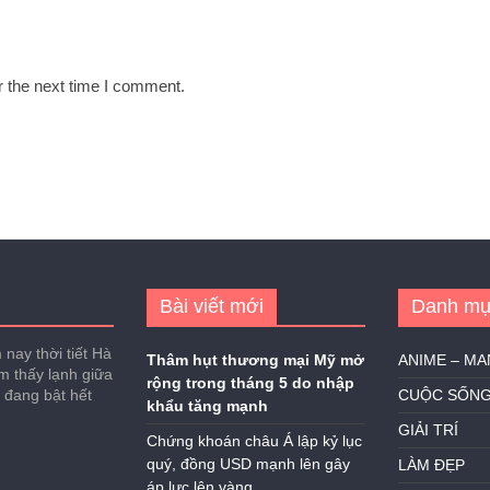
r the next time I comment.
Bài viết mới
Danh mụ
nay thời tiết Hà
Thâm hụt thương mại Mỹ mở
ANIME – M
ảm thấy lạnh giữa
rộng trong tháng 5 do nhập
h đang bật hết
CUỘC SỐN
khẩu tăng mạnh
GIẢI TRÍ
Chứng khoán châu Á lập kỷ lục
quý, đồng USD mạnh lên gây
LÀM ĐẸP
áp lực lên vàng