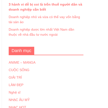
3 hành vi dễ bị coi là trốn thuế người dân và
doanh nghiệp cần biết
Doanh nghiệp nhỏ và vừa có thể vay vốn bằng
tài sản ảo
Doanh nghiệp dược lớn nhất Việt Nam dần
thuộc về nhà đầu tư nước ngoài
Danh mục
ANIME – MANGA
CUỘC SỐNG
GIẢI TRÍ
LÀM ĐẸP
Nghệ sĩ
NHẠC ÂU MỸ
NHẠC HOT