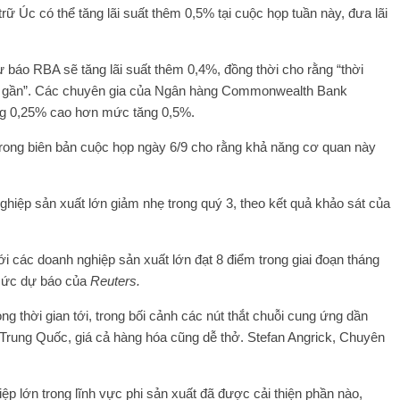
ữ Úc có thể tăng lãi suất thêm 0,5% tại cuộc họp tuần này, đưa lãi
báo RBA sẽ tăng lãi suất thêm 0,4%, đồng thời cho rằng “thời
 gần”.
Các chuyên gia của Ngân hàng Commonwealth Bank
tăng 0,25% cao hơn mức tăng 0,5%.
trong biên bản cuộc họp ngày 6/9 cho rằng khả năng cơ quan này
ghiệp sản xuất lớn giảm nhẹ trong quý 3, theo kết quả khảo sát của
ới các doanh nghiệp sản xuất lớn đạt 8 điểm trong giai đoạn tháng
 mức dự báo của
Reuters.
ng thời gian tới, trong bối cảnh các nút thắt chuỗi cung ứng dần
 Trung Quốc, giá cả hàng hóa cũng dễ thở. Stefan Angrick, Chuyên
iệp lớn trong lĩnh vực phi sản xuất đã được cải thiện phần nào,