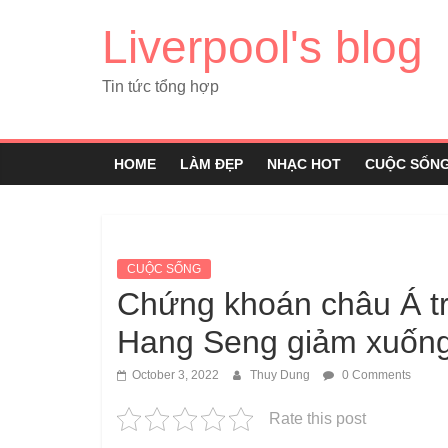
Liverpool's blog
Tin tức tổng hợp
HOME
LÀM ĐẸP
NHẠC HOT
CUỘC SỐN
CUỘC SỐNG
Chứng khoán châu Á trá
Hang Seng giảm xuống
October 3, 2022
Thuy Dung
0 Comments
Rate this post