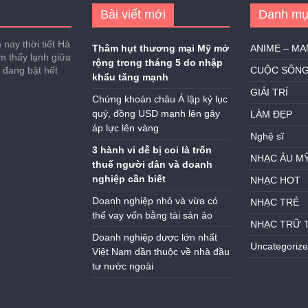
Bài viết mới
Danh mụ
nay thời tiết Hà
Thâm hụt thương mại Mỹ mở
ANIME – M
ảm thấy lạnh giữa
rộng trong tháng 5 do nhập
h đang bật hết
CUỘC SỐN
khẩu tăng mạnh
GIẢI TRÍ
Chứng khoán châu Á lập kỷ lục
quý, đồng USD mạnh lên gây
LÀM ĐẸP
áp lực lên vàng
Nghệ sĩ
3 hành vi dễ bị coi là trốn
NHẠC ÂU M
thuế người dân và doanh
nghiệp cần biết
NHẠC HOT
Doanh nghiệp nhỏ và vừa có
NHẠC TRẺ
thể vay vốn bằng tài sản ảo
NHẠC TRỮ 
Doanh nghiệp dược lớn nhất
Uncategoriz
Việt Nam dần thuộc về nhà đầu
tư nước ngoài