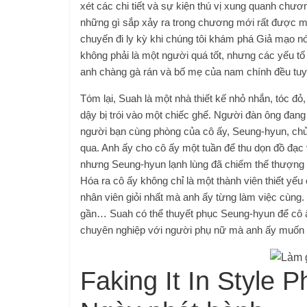
xét các chi tiết và sự kiện thú vị xung quanh chư
những gì sắp xảy ra trong chương mới rất được mo
chuyến đi ly kỳ khi chúng tôi khám phá Giả mạo n
không phải là một người quá tốt, nhưng các yếu tố
anh chàng gà rán và bố mẹ của nam chính đều tuyệ
Tóm lại, Suah là một nhà thiết kế nhỏ nhắn, tóc đ
dậy bị trói vào một chiếc ghế. Người đàn ông đang
người bạn cùng phòng của cô ấy, Seung-hyun, ch
qua. Anh ấy cho cô ấy một tuần để thu dọn đồ đạc
nhưng Seung-hyun lạnh lùng đã chiếm thế thượng ph
Hóa ra cô ấy không chỉ là một thành viên thiết y
nhân viên giỏi nhất mà anh ấy từng làm việc cùng.
gần… Suah có thể thuyết phục Seung-hyun để cô ấ
chuyên nghiệp với người phụ nữ mà anh ấy muốn đ
Faking It In Style