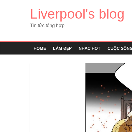
Liverpool's blog
Tin tức tổng hợp
HOME
LÀM ĐẸP
NHẠC HOT
CUỘC SỐN