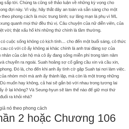
ơng sắp tới. Chúng ta cũng sẽ thảo luận về những kỳ vọng cho
ng đợi này. Vì vậy, hãy thắt dây an toàn và sẵn sàng cho một
ó theo phong cách là mức trung bình; sự lãng mạn là phụ vì ML
 xung quanh mọi thứ đều thú vị. Câu chuyện của nữ diễn viên, của
t vời; thật xấu hổ khi những thứ chính là tầm thường.
ỏ, có cuộc sống không có kịch tính… cho đến một buổi sáng, cô thức
 cau có với cô ấy không ai khác chính là anh trai đáng sợ của
ủ nhân của căn hộ mà cô ấy đang sống miễn phí trong tám năm
 và chuyển ra ngoài. Suah hoảng sợ cố gắng cầu xin và cầu xin,
ong. Đó là, cho đến khi anh ấy tình cờ gặp Suah tại nơi làm việc.
ếu của nhóm mới mà anh ấy thành lập, mà còn là một trong những
 Dù muốn hay không, cả hai sẽ gắn bó với nhau trong tương lai
y ở lại không? Và Seung-hyun sẽ làm thế nào để giữ mọi thứ
uổi ra khỏi nhà?
 Phần 2 hoặc Chương 106