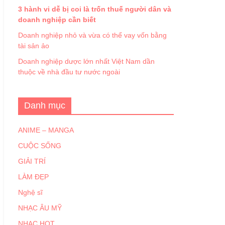
3 hành vi dễ bị coi là trốn thuế người dân và
doanh nghiệp cần biết
Doanh nghiệp nhỏ và vừa có thể vay vốn bằng
tài sản ảo
Doanh nghiệp dược lớn nhất Việt Nam dần
thuộc về nhà đầu tư nước ngoài
Danh mục
ANIME – MANGA
CUỘC SỐNG
GIẢI TRÍ
LÀM ĐẸP
Nghệ sĩ
NHẠC ÂU MỸ
NHẠC HOT