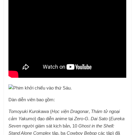
Phim khởi chiếu vào thứ Sáu.
Dàn diễn viên bao gồm:
Tomoyuki Kurokawa
(
Học viện Dragonar
,
Thám tử ngoại
cảm Yakumo
) đạo diễn anime tại
Zero-G
.
Dai Sato
(
Eureka
Seven
người giám sát kịch bản, 10
Ghost in the Shell:
Stand Alone Complex
tập, ba
Cowboy Bebop
các tập) đã