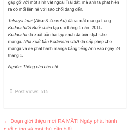
gặp gỡ với một sinh vật ngoài Trái đất, mà anh ta phát hiện
ra có mối liên hệ với sao chổi đang đến.
Tetsuya Imai
(
Alice & Zouroku
) đã ra mắt manga trong
Kodansha
‘S
Buổi chiều
tạp chí tháng 1 năm 2011.
Kodansha
đã xuất bản hai tập sách đã biên dịch cho
manga.
Nhà xuất bản Kodansha USA
đã cấp phép cho
manga và sẽ phát hành manga bằng tiếng Anh vào ngày 24
tháng 1.
Nguồn: Thông cáo báo chí
Post Views:
515
←
Đoạn giới thiệu mới RA MẮT! Ngày phát hành
cuối cùng và mọi thứ cần biết