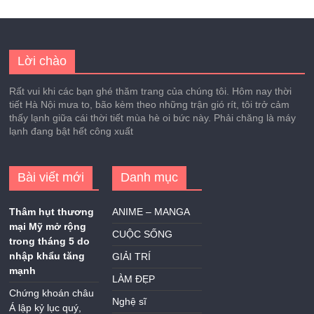
Lời chào
Rất vui khi các bạn ghé thăm trang của chúng tôi. Hôm nay thời
tiết Hà Nội mưa to, bão kèm theo những trận gió rít, tôi trở cảm
thấy lạnh giữa cái thời tiết mùa hè oi bức này. Phải chăng là máy
lạnh đang bật hết công xuất
Bài viết mới
Danh mục
Thâm hụt thương
ANIME – MANGA
mại Mỹ mở rộng
CUỘC SỐNG
trong tháng 5 do
nhập khẩu tăng
GIẢI TRÍ
mạnh
LÀM ĐẸP
Chứng khoán châu
Nghệ sĩ
Á lập kỷ lục quý,