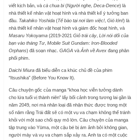
viết kịch bản, và
cà chua bi
(
Người nghe
,
Deca-Dence
) là
nhà thiết kế nhân vật hoạt hình và nhà thiết kế ý tưởng ban
đầu.
Takahiko Yoshida
(
Tế bào tại nơi làm việc!
,
Gió lớn!
) là
nhà thiết kế nhân vật hoạt hình và giám đốc hoạt hình, và
Masaru Yokoyama
(2019-2021
Giỏ trái cây
,
Lời nói dối của
bạn vào tháng Tư
,
Mobile Suit Gundam: Iron-Blooded
Orphans
) đã soạn nhạc.
GAGA
và
Ảnh về Avex
đang phân
phối phim.
Daichi Miura
đã biểu diễn ca khúc chủ đề của phim
“Itsushika” (Before You Know It).
Câu chuyện gốc của manga “khoa học viễn tưởng dành
cho lứa tuổi vị thành niên” lấy bối cảnh trong tương lai gần là
năm 2049, nơi mà nhân loại đã nhận thức được trong một
số năm rằng Trái đất sẽ có một vụ va chạm không thể tránh
khỏi với một sao chổi quy mô lớn. Câu chuyện của manga
tập trung vào Yūma, một cậu bé bị ám ảnh bởi không gian,
người máy và vụ va chạm sắp xảy ra. Anh ta có một cuộc