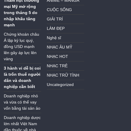
Thâm hụt thương
ANIME – MANGA
mại Mỹ mở rộng
CUỘC SỐNG
trong tháng 5 do
nhập khẩu tăng
GIẢI TRÍ
mạnh
LÀM ĐẸP
Chứng khoán châu
Nghệ sĩ
Á lập kỷ lục quý,
đồng USD mạnh
NHẠC ÂU MỸ
lên gây áp lực lên
NHẠC HOT
vàng
NHẠC TRẺ
3 hành vi dễ bị coi
là trốn thuế người
NHẠC TRỮ TÌNH
dân và doanh
Uncategorized
nghiệp cần biết
Doanh nghiệp nhỏ
và vừa có thể vay
vốn bằng tài sản ảo
Doanh nghiệp dược
lớn nhất Việt Nam
dần thuộc về nhà