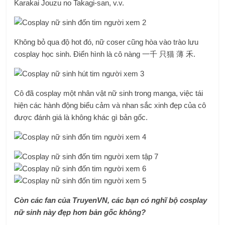
Karakai Jouzu no Takagi-san, v.v.
Không bỏ qua độ hot đó, nữ coser cũng hòa vào trào lưu
cosplay học sinh. Điển hình là cô nàng 一千 只猫 薄 禾.
Cô đã cosplay một nhân vật nữ sinh trong manga, việc tái
hiện các hành động biểu cảm và nhan sắc xinh đẹp của cô
được đánh giá là không khác gì bản gốc.
Còn các fan của TruyenVN, các bạn có nghĩ bộ cosplay
nữ sinh này đẹp hơn bản gốc không?