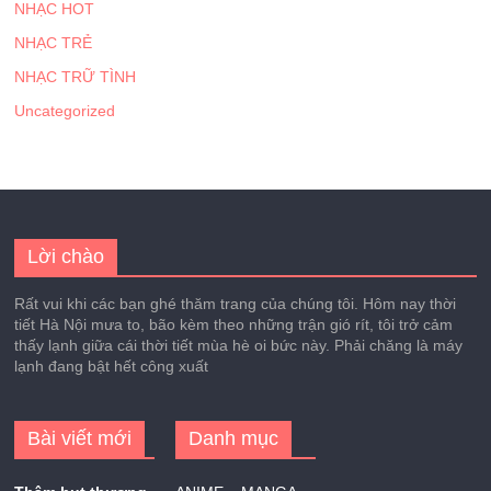
NHẠC HOT
NHẠC TRẺ
NHẠC TRỮ TÌNH
Uncategorized
Lời chào
Rất vui khi các bạn ghé thăm trang của chúng tôi. Hôm nay thời
tiết Hà Nội mưa to, bão kèm theo những trận gió rít, tôi trở cảm
thấy lạnh giữa cái thời tiết mùa hè oi bức này. Phải chăng là máy
lạnh đang bật hết công xuất
Bài viết mới
Danh mục