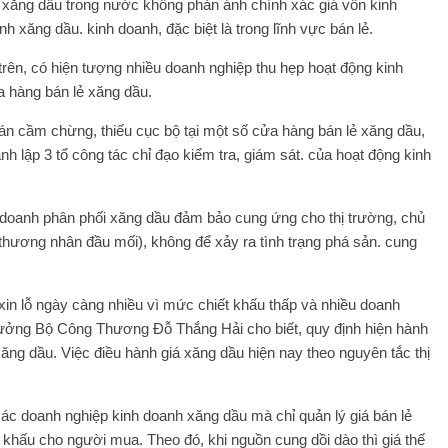
á xăng dầu trong nước không phản ánh chính xác giá vốn kinh
 xăng dầu. kinh doanh, đặc biệt là trong lĩnh vực bán lẻ.
ên, có hiện tượng nhiều doanh nghiệp thu hẹp hoạt động kinh
a hàng bán lẻ xăng dầu.
án cầm chừng, thiếu cục bộ tại một số cửa hàng bán lẻ xăng dầu,
h lập 3 tổ công tác chỉ đạo kiểm tra, giám sát. của hoạt động kinh
 doanh phân phối xăng dầu đảm bảo cung ứng cho thị trường, chủ
thương nhân đầu mối), không để xảy ra tình trạng phá sản. cung
 xin lỗ ngày càng nhiều vì mức chiết khấu thấp và nhiều doanh
trưởng Bộ Công Thương Đỗ Thắng Hải cho biết, quy định hiện hành
xăng dầu. Việc điều hành giá xăng dầu hiện nay theo nguyên tắc thị
c doanh nghiệp kinh doanh xăng dầu mà chỉ quản lý giá bán lẻ
khấu cho người mua. Theo đó, khi nguồn cung dồi dào thì giá thế