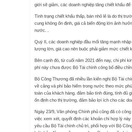
giới sẽ giảm, các doanh nghiệp tăng chiết khấu để 
Tình trạng chiết khấu thấp, bán nhỏ lẻ là do thị t
cung không ổn định, giá cả biến động lớn ảnh hưở
nước. .
Quý II, các doanh nghiệp đầu mối tăng mạnh nhập kh
lượng lớn, giá cao nên buộc phải giảm mức chiết 
Bên cạnh đó, từ cuối năm 2021 đến nay, chi phí ki
phí này chưa được Bộ Tài chính công bố điều chỉnh.
Bộ Công Thương đã nhiều lần kiến ​​nghị Bộ Tài ch
về cảng và phí bảo hiểm trong nước theo mức phù 
toàn của khách hàng. đảm bảo tính đúng, tính đủ 
ổn định cho thị trường, đảm bảo lợi ích cho các d
Ngày 23/9, Văn phòng Chính phủ cũng đã có công v
việc xem xét, quyết định các khoản chi hợp lý này
yêu cầu Bộ Tài chính chủ trì, phối hợp với Bộ Côn