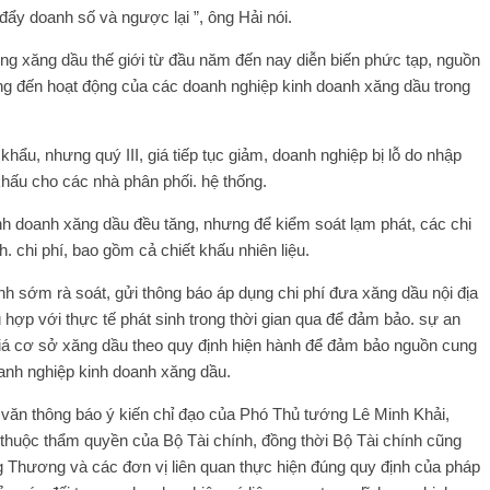
đẩy doanh số và ngược lại ”, ông Hải nói.
rường xăng dầu thế giới từ đầu năm đến nay diễn biến phức tạp, nguồn
ng đến hoạt động của các doanh nghiệp kinh doanh xăng dầu trong
ẩu, nhưng quý III, giá tiếp tục giảm, doanh nghiệp bị lỗ do nhập
khấu cho các nhà phân phối. hệ thống.
nh doanh xăng dầu đều tăng, nhưng để kiểm soát lạm phát, các chi
 chi phí, bao gồm cả chiết khấu nhiên liệu.
ính sớm rà soát, gửi thông báo áp dụng chi phí đưa xăng dầu nội địa
hợp với thực tế phát sinh trong thời gian qua để đảm bảo. sự an
giá cơ sở xăng dầu theo quy định hiện hành để đảm bảo nguồn cung
oanh nghiệp kinh doanh xăng dầu.
ăn thông báo ý kiến ​​chỉ đạo của Phó Thủ tướng Lê Minh Khải,
 thuộc thẩm quyền của Bộ Tài chính, đồng thời Bộ Tài chính cũng
g Thương và các đơn vị liên quan thực hiện đúng quy định của pháp