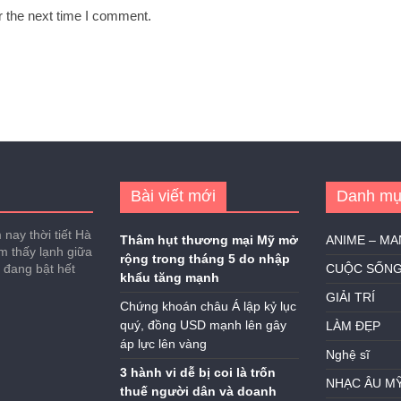
r the next time I comment.
Bài viết mới
Danh mụ
nay thời tiết Hà
Thâm hụt thương mại Mỹ mở
ANIME – M
ảm thấy lạnh giữa
rộng trong tháng 5 do nhập
h đang bật hết
CUỘC SỐN
khẩu tăng mạnh
GIẢI TRÍ
Chứng khoán châu Á lập kỷ lục
quý, đồng USD mạnh lên gây
LÀM ĐẸP
áp lực lên vàng
Nghệ sĩ
3 hành vi dễ bị coi là trốn
NHẠC ÂU M
thuế người dân và doanh