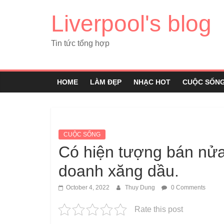
Liverpool's blog
Tin tức tổng hợp
HOME
LÀM ĐẸP
NHẠC HOT
CUỘC SỐN
CUỘC SỐNG
Có hiện tượng bán nửa 
doanh xăng dầu.
October 4, 2022
Thuy Dung
0 Comments
Rate this post