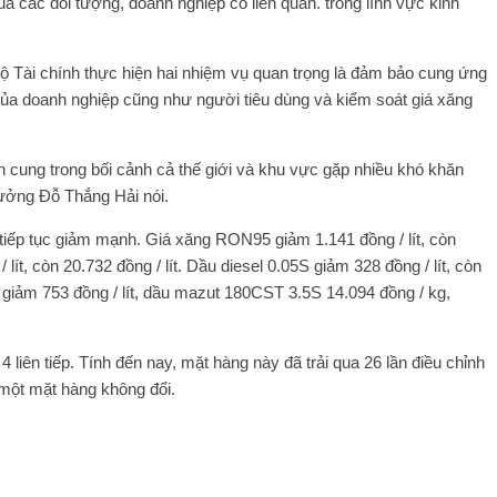
a các đối tượng, doanh nghiệp có liên quan. trong lĩnh vực kinh
 Tài chính thực hiện hai nhiệm vụ quan trọng là đảm bảo cung ứng
ủa doanh nghiệp cũng như người tiêu dùng và kiểm soát giá xăng
 cung trong bối cảnh cả thế giới và khu vực gặp nhiều khó khăn
rưởng Đỗ Thắng Hải nói.
 tiếp tục giảm mạnh. Giá xăng RON95 giảm 1.141 đồng / lít, còn
ít, còn 20.732 đồng / lít. Dầu diesel 0.05S giảm 328 đồng / lít, còn
t, giảm 753 đồng / lít, dầu mazut 180CST 3.5S 14.094 đồng / kg,
 liên tiếp. Tính đến nay, mặt hàng này đã trải qua 26 lần điều chỉnh
i một mặt hàng không đổi.