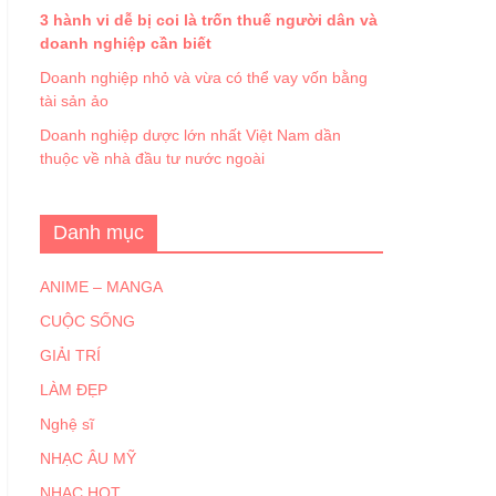
3 hành vi dễ bị coi là trốn thuế người dân và
doanh nghiệp cần biết
Doanh nghiệp nhỏ và vừa có thể vay vốn bằng
tài sản ảo
Doanh nghiệp dược lớn nhất Việt Nam dần
thuộc về nhà đầu tư nước ngoài
Danh mục
ANIME – MANGA
CUỘC SỐNG
GIẢI TRÍ
LÀM ĐẸP
Nghệ sĩ
NHẠC ÂU MỸ
NHẠC HOT