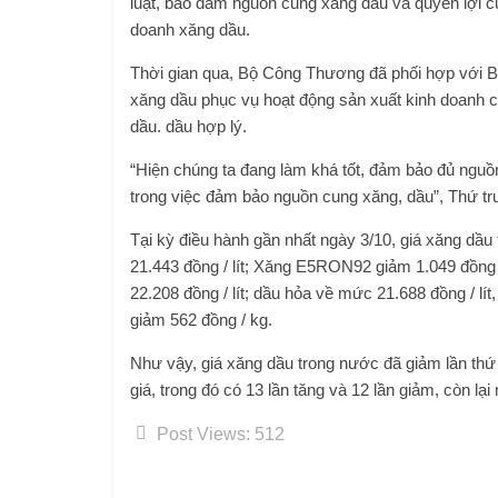
luật, bảo đảm nguồn cung xăng dầu và quyền lợi củ
doanh xăng dầu.
Thời gian qua, Bộ Công Thương đã phối hợp với Bộ
xăng dầu phục vụ hoạt động sản xuất kinh doanh c
dầu. dầu hợp lý.
“Hiện chúng ta đang làm khá tốt, đảm bảo đủ nguồn
trong việc đảm bảo nguồn cung xăng, dầu”, Thứ t
Tại kỳ điều hành gần nhất ngày 3/10, giá xăng dầu
21.443 đồng / lít; Xăng E5RON92 giảm 1.049 đồng / l
22.208 đồng / lít; dầu hỏa về mức 21.688 đồng / lí
giảm 562 đồng / kg.
Như vậy, giá xăng dầu trong nước đã giảm lần thứ 4
giá, trong đó có 13 lần tăng và 12 lần giảm, còn lạ
Post Views:
512