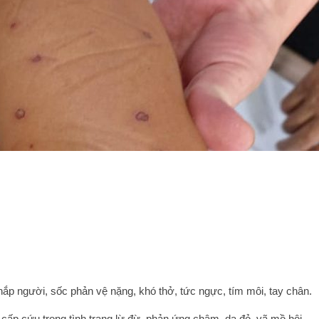
khắp người, sốc phản vệ nặng, khó thở, tức ngực, tím môi, tay chân.
ấp cứu trong tình trạng lừ đừ, phản ứng chậm, da đỏ, vã mồ hôi