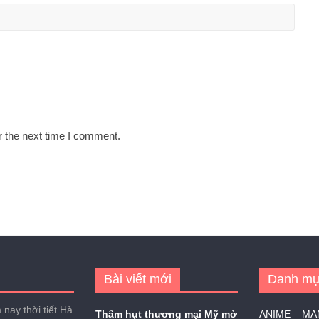
r the next time I comment.
Bài viết mới
Danh mụ
nay thời tiết Hà
Thâm hụt thương mại Mỹ mở
ANIME – M