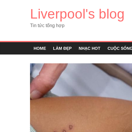
Liverpool's blog
Tin tức tổng hợp
HOME
LÀM ĐẸP
NHẠC HOT
CUỘC SỐN