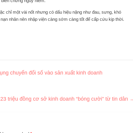
h biến chứng nguy hiểm.
hoặc chỉ một vài nốt nhưng có dấu hiệu nặng như đau, sưng, khó
ì nạn nhân nên nhập viện càng sớm càng tốt để cấp cứu kịp thời.
g chuyển đổi số vào sản xuất kinh doanh
23 triệu đồng cơ sở kinh doanh “bóng cười” từ tin dân