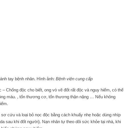
 cánh tay bệnh nhân. Hình ảnh:
Bệnh viện cung cấp
 – Chống độc cho biết, ong vò vẽ đốt rất độc và nguy hiểm, có thể
đông máu. , tổn thương cơ, tổn thương thận nặng … Nếu không
hiểm.
nh sơ cứu và loại bỏ nọc độc bằng cách khuấy nhẹ hoặc dùng nhíp
 da sau khi đốt người). Nạn nhân tự theo dõi sức khỏe tại nhà, khi