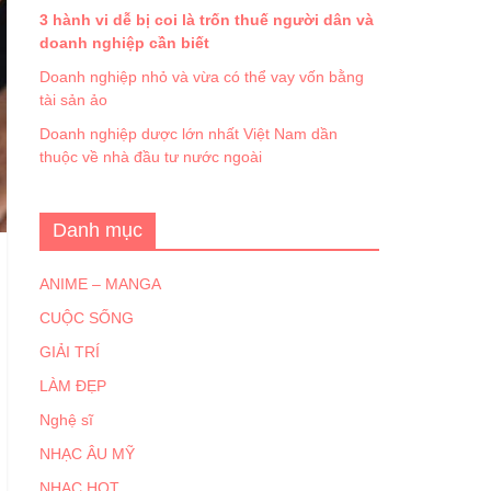
3 hành vi dễ bị coi là trốn thuế người dân và
doanh nghiệp cần biết
Doanh nghiệp nhỏ và vừa có thể vay vốn bằng
tài sản ảo
Doanh nghiệp dược lớn nhất Việt Nam dần
thuộc về nhà đầu tư nước ngoài
Danh mục
ANIME – MANGA
CUỘC SỐNG
GIẢI TRÍ
LÀM ĐẸP
Nghệ sĩ
NHẠC ÂU MỸ
NHẠC HOT