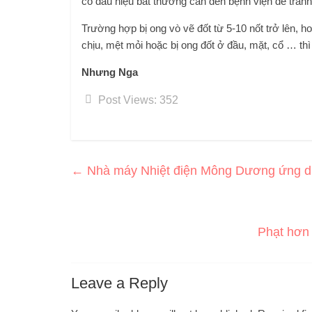
có dấu hiệu bất thường cần đến bệnh viện để trán
Trường hợp bị ong vò vẽ đốt từ 5-10 nốt trở lên, 
chịu, mệt mỏi hoặc bị ong đốt ở đầu, mặt, cổ … th
Nhưng Nga
Post Views:
352
←
Nhà máy Nhiệt điện Mông Dương ứng dụn
Phạt hơn 
Leave a Reply