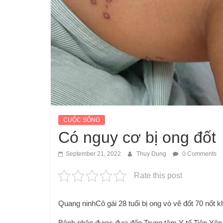
CUỘC SỐNG
Có nguy cơ bị ong đốt
September 21, 2022
Thuy Dung
0 Comments
Rate this post
Quang ninh
Cô gái 28 tuổi bị ong vò vẽ đốt 70 nốt 
Bệnh nhân được đưa đến Trung tâm Y tế Tiên Yên c