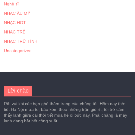
Nghệ sĩ
NHẠC ÂU MỸ
NHẠC HOT
NHẠC TRẺ
NHẠC TRỮ TÌNH
Uncategorized
Lời chào
Rất vui khi các bạn ghé thăm trang của chúng tôi. Hôm nay thời
tiết Hà Nội mưa to, bão kèm theo những trận gió rít, tôi trở cảm
thấy lạnh giữa cái thời tiết mùa hè oi bức này. Phải chăng là máy
lạnh đang bật hết công xuất