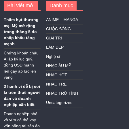
Bài viết mới
Danh mục
Thâm hụt thương
ANIME – MANGA
mại Mỹ mở rộng
CUỘC SỐNG
trong tháng 5 do
nhập khẩu tăng
GIẢI TRÍ
mạnh
LÀM ĐẸP
Chứng khoán châu
Nghệ sĩ
Á lập kỷ lục quý,
đồng USD mạnh
NHẠC ÂU MỸ
lên gây áp lực lên
NHẠC HOT
vàng
NHẠC TRẺ
3 hành vi dễ bị coi
là trốn thuế người
NHẠC TRỮ TÌNH
dân và doanh
Uncategorized
nghiệp cần biết
Doanh nghiệp nhỏ
và vừa có thể vay
vốn bằng tài sản ảo