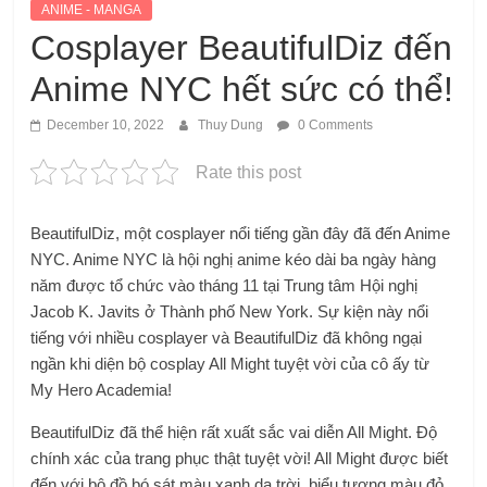
ANIME - MANGA
Cosplayer BeautifulDiz đến
Anime NYC hết sức có thể!
December 10, 2022
Thuy Dung
0 Comments
Rate this post
BeautifulDiz, một cosplayer nổi tiếng gần đây đã đến Anime
NYC. Anime NYC là hội nghị anime kéo dài ba ngày hàng
năm được tổ chức vào tháng 11 tại Trung tâm Hội nghị
Jacob K. Javits ở Thành phố New York. Sự kiện này nổi
tiếng với nhiều cosplayer và BeautifulDiz đã không ngại
ngần khi diện bộ cosplay All Might tuyệt vời của cô ấy từ
My Hero Academia!
BeautifulDiz đã thể hiện rất xuất sắc vai diễn All Might. Độ
chính xác của trang phục thật tuyệt vời! All Might được biết
đến với bộ đồ bó sát màu xanh da trời, biểu tượng màu đỏ