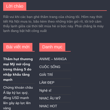
Lời chào
Rất vui khi các bạn ghé thăm trang của chúng tôi. Hôm nay thời
tiết Hà Nội mưa to, bão kèm theo những trận gió rít, tôi trở cảm
thấy lạnh giữa cái thời tiết mùa hè oi bức này. Phải chăng là máy
lạnh đang bật hết công xuất
Bài viết mới
Danh mục
Thâm hụt thương
ANIME – MANGA
mại Mỹ mở rộng
CUỘC SỐNG
trong tháng 5 do
nhập khẩu tăng
GIẢI TRÍ
mạnh
LÀM ĐẸP
Chứng khoán châu
Nghệ sĩ
Á lập kỷ lục quý,
đồng USD mạnh
NHẠC ÂU MỸ
lên gây áp lực lên
NHẠC HOT
vàng