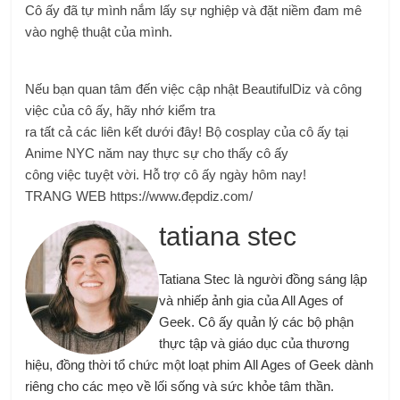
Cô ấy đã tự mình nắm lấy sự nghiệp và đặt niềm đam mê
vào nghệ thuật của mình.
Nếu bạn quan tâm đến việc cập nhật BeautifulDiz và công
việc của cô ấy, hãy nhớ kiểm tra
ra tất cả các liên kết dưới đây! Bộ cosplay của cô ấy tại
Anime NYC năm nay thực sự cho thấy cô ấy
công việc tuyệt vời. Hỗ trợ cô ấy ngày hôm nay!
TRANG WEB https://www.đẹpdiz.com/
tatiana stec
Tatiana Stec là người đồng sáng lập
và nhiếp ảnh gia của All Ages of
Geek. Cô ấy quản lý các bộ phận
thực tập và giáo dục của thương
hiệu, đồng thời tổ chức một loạt phim All Ages of Geek dành
riêng cho các mẹo về lối sống và sức khỏe tâm thần.