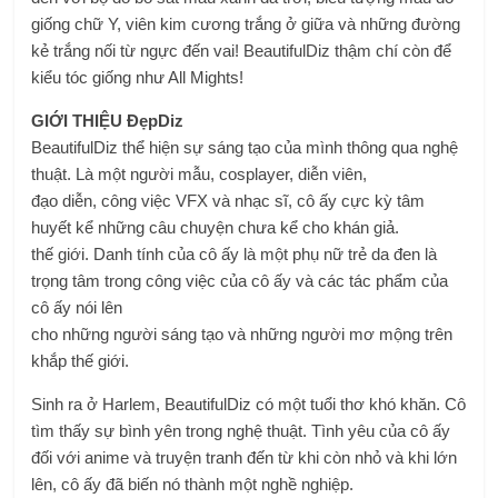
giống chữ Y, viên kim cương trắng ở giữa và những đường
kẻ trắng nối từ ngực đến vai! BeautifulDiz thậm chí còn để
kiểu tóc giống như All Mights!
GIỚI THIỆU ĐẹpDiz
BeautifulDiz thể hiện sự sáng tạo của mình thông qua nghệ
thuật. Là một người mẫu, cosplayer, diễn viên,
đạo diễn, công việc VFX và nhạc sĩ, cô ấy cực kỳ tâm
huyết kể những câu chuyện chưa kể cho khán giả.
thế giới. Danh tính của cô ấy là một phụ nữ trẻ da đen là
trọng tâm trong công việc của cô ấy và các tác phẩm của
cô ấy nói lên
cho những người sáng tạo và những người mơ mộng trên
khắp thế giới.
Sinh ra ở Harlem, BeautifulDiz có một tuổi thơ khó khăn. Cô
tìm thấy sự bình yên trong nghệ thuật. Tình yêu của cô ấy
đối với anime và truyện tranh đến từ khi còn nhỏ và khi lớn
lên, cô ấy đã biến nó thành một nghề nghiệp.