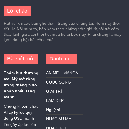
Lời chào
Rất vui khi các bạn ghé thăm trang của chúng tôi. Hôm nay thời
tiết Hà Nội mưa to, bão kèm theo những trận gió rít, tôi trở cảm
thấy lạnh giữa cái thời tiết mùa hè oi bức này. Phải chăng là máy
lạnh đang bật hết công xuất
Bài viết mới
Danh mục
Thâm hụt thương
ANIME – MANGA
mại Mỹ mở rộng
CUỘC SỐNG
trong tháng 5 do
nhập khẩu tăng
GIẢI TRÍ
mạnh
LÀM ĐẸP
Chứng khoán châu
Nghệ sĩ
Á lập kỷ lục quý,
đồng USD mạnh
NHẠC ÂU MỸ
lên gây áp lực lên
NHẠC HOT