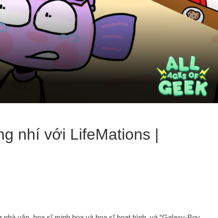
g nhí với LifeMations |
 từ nhà văn, họa sĩ minh họa và họa sĩ hoạt hình, và “Galaxy-Boy