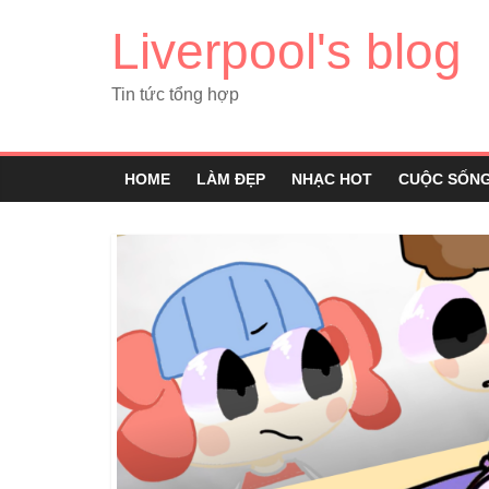
Liverpool's blog
Tin tức tổng hợp
HOME
LÀM ĐẸP
NHẠC HOT
CUỘC SỐN