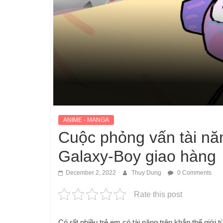
ANIME - MANGA
Cuộc phỏng vấn tài năn
Galaxy-Boy giao hàng
December 2, 2022
Thuy Dung
0 Comments
Rate this post
Có rất nhiều trẻ em có tài năng trên khắp thế giới