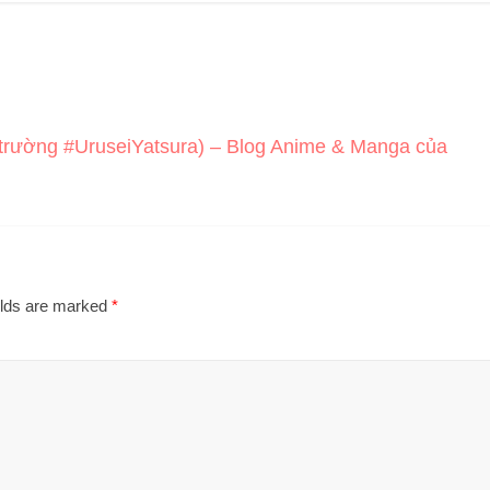
 trường #UruseiYatsura) – Blog Anime & Manga của
elds are marked
*