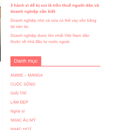
3 hành vi dễ bị coi là trốn thuế người dân và
doanh nghiệp cần biết
Doanh nghiệp nhỏ và vừa có thể vay vốn bằng
tài sản ảo
Doanh nghiệp dược lớn nhất Việt Nam dần
thuộc về nhà đầu tư nước ngoài
Danh mục
ANIME – MANGA
CUỘC SỐNG
GIẢI TRÍ
LÀM ĐẸP
Nghệ sĩ
NHẠC ÂU MỸ
NHẠC HOT