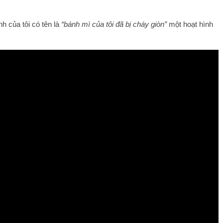
h của tôi có tên là
“bánh mì của tôi đã bị cháy giòn”
một hoạt hình