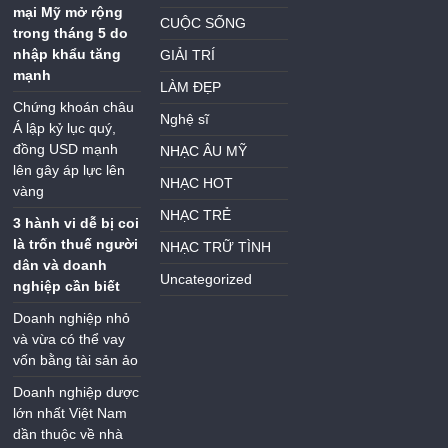
mại Mỹ mở rộng
CUỘC SỐNG
trong tháng 5 do
nhập khẩu tăng
GIẢI TRÍ
mạnh
LÀM ĐẸP
Chứng khoán châu
Nghệ sĩ
Á lập kỷ lục quý,
đồng USD mạnh
NHẠC ÂU MỸ
lên gây áp lực lên
NHẠC HOT
vàng
NHẠC TRẺ
3 hành vi dễ bị coi
là trốn thuế người
NHẠC TRỮ TÌNH
dân và doanh
Uncategorized
nghiệp cần biết
Doanh nghiệp nhỏ
và vừa có thể vay
vốn bằng tài sản ảo
Doanh nghiệp dược
lớn nhất Việt Nam
dần thuộc về nhà