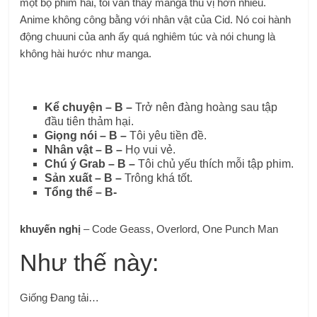
một bộ phim hài, tôi vẫn thấy manga thú vị hơn nhiều.
Anime không công bằng với nhân vật của Cid. Nó coi hành
động chuuni của anh ấy quá nghiêm túc và nói chung là
không hài hước như manga.
Kể chuyện – B –
Trở nên đàng hoàng sau tập
đầu tiên thảm hại.
Giọng nói – B –
Tôi yêu tiền đề.
Nhân vật – B –
Họ vui vẻ.
Chú ý Grab – B –
Tôi chủ yếu thích mỗi tập phim.
Sản xuất – B –
Trông khá tốt.
Tổng thể – B-
khuyến nghị
– Code Geass, Overlord, One Punch Man
Như thế này:
Giống
Đang tải…