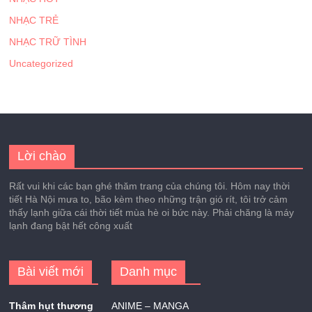
NHẠC TRẺ
NHẠC TRỮ TÌNH
Uncategorized
Lời chào
Rất vui khi các bạn ghé thăm trang của chúng tôi. Hôm nay thời
tiết Hà Nội mưa to, bão kèm theo những trận gió rít, tôi trở cảm
thấy lạnh giữa cái thời tiết mùa hè oi bức này. Phải chăng là máy
lạnh đang bật hết công xuất
Bài viết mới
Danh mục
Thâm hụt thương
ANIME – MANGA