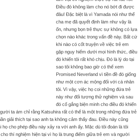
Điều đó không làm cho nó bớt đi được
đâu! Đặc biệt là vì Yamada nói như thể
cha mẹ đã quyết định làm như vậy là
ổn, nhưng bọn trẻ thực sự không có lựa
chọn nào khác trong vấn đề này. Bất cứ
khi nào có cốt truyện về việc trẻ em
gặp nguy hiểm dưới mọi hình thức, điều
đó khiến tôi rất khó chịu. Đó là lý do tại
sao tôi không bao giờ có thể xem
Promised Neverland vì tiền đề đó giống
như một cơn ác mộng đối với cá nhân
tôi. Vì vậy, việc họ coi những đứa trẻ
này như đối tượng thử nghiệm và sau
đó cố gắng biện minh cho điều đó khiến
người ta ám chỉ rằng Katsuhira rất có thể là một trong những đứa trẻ
hần giải thích tại sao anh ta không cảm thấy đau. Điều này cũng
 họ cho phép điều này xảy ra với anh ấy. Mặc dù tôi đoán là tôi
 cho thí nghiệm hiện tại vì họ là trung điểm giữa trẻ em và người