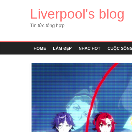
Liverpool's blog
Tin tức tổng hợp
HOME
LÀM ĐẸP
NHẠC HOT
CUỘC SỐN