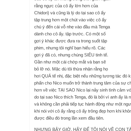
rằng ngực của cô ấy lớn hơn của
Chidori) và cũng là lý do tại sao cô ấy
tập trung hơn một chút vào việc cô ấy
chú ý đến cái vỗ nhẹ vào đầu mà Tenga
dành cho cô ấy. tập trước. Có một số
gợi ý khác được đưa ra trong suốt tập
phim, nhưng tôi nghĩ bạn hiểu rõ. Các
gợi ý đã có, nhưng chúng SIÊU tinh tế.
Gần như một cái chớp mắt và bạn sẽ
bỏ lỡ nó. Mặc dù tôi thừa nhận rằng họ
hơi QUÁ tế nhị, đặc biệt nếu những tương tác đó khô
phấn cho Nico muốn trở thành trung tâm của sự ch
hơn về việc TẠI SAO Nico lại nảy sinh tình cảm với
do tại sao Nico thích Tenga, đó là bởi vì anh ấy là
và không cần phải tiếp tục hành động như một ngư
khi nói với cô ấy rằng cô ấy trông đẹp hơn khi kh
được điều đó trong lần xem đầu tiên.
NHƯNG BÂY GIỜ, HÃY ĐỂ TÔI NÓI VỀ CON TÀU