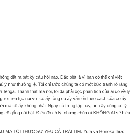
ng đặt ra bất kỳ câu hỏi nào. Đặc biệt là vì bạn có thể chỉ viết
ú ý như thường lệ. Tôi chỉ ước chúng ta có một bức tranh rõ ràng
 Tenga. Thành thật mà nói, tôi đã phải đọc phân tích của ai đó về lý
 người liên tục nói với cô ấy rằng cô ấy vẫn ổn theo cách của cô ấy
ời mà cô ấy không phải. Ngay cả trong tập này, anh ấy cũng có lý
ông cố gắng nổi bật. Điều đó có lý, nhưng chúa ơi KHÔNG AI sẽ hiểu
 MÀ TÔI THỰC SỰ YÊU CẢ TRÁI TIM. Yuta và Honoka thực