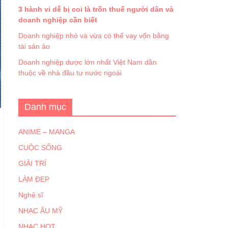
3 hành vi dễ bị coi là trốn thuế người dân và
doanh nghiệp cần biết
Doanh nghiệp nhỏ và vừa có thể vay vốn bằng
tài sản ảo
Doanh nghiệp dược lớn nhất Việt Nam dần
thuộc về nhà đầu tư nước ngoài
Danh mục
ANIME – MANGA
CUỘC SỐNG
GIẢI TRÍ
LÀM ĐẸP
Nghệ sĩ
NHẠC ÂU MỸ
NHẠC HOT