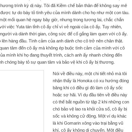
chương trình kỳ dị này. Tôi đã Kiềm chế bản thân để không say mê
 được tự do bày tỏ tình yêu của mình dành cho họ như một con tàu.
một mối quan hệ ngay bây giờ, nhưng trong tương lai, chắc chắn
 việc Yuta tán tỉnh cô ấy chỉ vì vẻ ngoài của cô ấy. Tuy nhiên,
n người và dành thời gian, công sức để cố gắng làm quen với cô ấy.
lên hàng đầu. Tình cảm của anh dành cho cô trở nên chân thật.
t quan tâm đến cô ấy mà không ép buộc tình cảm của mình với cô
của mình khi họ đang thuyết trình, cách anh ấy nhanh chóng đến
nh chóng bày tỏ sự quan tâm và bảo vệ khi cô ấy bị thương.
Nói về điều này, một chi tiết nhỏ mà tôi
nhận thấy là Honoka có xu hướng đóng
băng khi có điều gì đó làm cô ấy sốc
hoặc sợ hãi. Ví dụ đầu tiên về điều này
có thể bắt nguồn từ tập 2 khi những con
chó bảo vệ lao ra khỏi cửa sổ, cô ấy bị
sốc và không cử động. Một ví dụ khác
là khi Gomarin xông vào trại bằng vũ
khí, cô ấy không di chuyển. Một điều