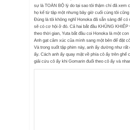
sự là TOÀN BỘ lý do tại sao tôi thậm chí đã xem 
họ kể từ tập một nhưng bây giờ cuối cùng tôi cũng
Đúng là tôi không nghĩ Honoka đã sẵn sàng để có 
sẽ có cơ hội ở đó. Cả hai bắt đầu KHỦNG KHIẾP với
theo thời gian, Yuta bắt đầu coi Honoka là một co
Anh gạt cảm xúc của mình sang một bên để đặt cô 
Và trong suốt tập phim này, anh ấy dường như rấ
ấy. Cách anh ấy quay mặt về phía cô ấy trên ghế 
giải cứu cô ấy khi Gomarin đuổi theo cô ấy và nha