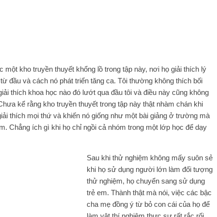
 một kho truyền thuyết khổng lồ trong tập này, nơi họ giải thích lý
từ đầu và cách nó phát triển tăng ca. Tôi thường không thích bối
iải thích khoa học nào đó lướt qua đầu tôi và điều này cũng không
. Chưa kể rằng kho truyền thuyết trong tập này thật nhàm chán khi
giải thích mọi thứ và khiến nó giống như một bài giảng ở trường mà
èm. Chẳng ích gì khi họ chỉ ngồi cả nhóm trong một lớp học để dạy
Sau khi thử nghiệm không mấy suôn sẻ
khi họ sử dụng người lớn làm đối tượng
thử nghiệm, họ chuyển sang sử dụng
trẻ em. Thành thật mà nói, việc các bậc
cha mẹ đồng ý từ bỏ con cái của họ để
làm vật thí nghiệm thực sự rất rắc rối.