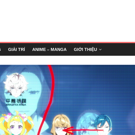
G
GIẢI TRÍ
ANIME – MANGA
GIỚI THIỆU