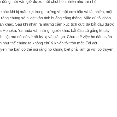
n đồng thời vẫn giữ được một chút hồn nhiên như trẻ nhỏ.
khác khi bị mắc kẹt trong trường vì một cơn bão và tất nhiên, một
ng chúng sẽ bị đặt vào tình huống căng thẳng. Mặc dù tôi đoán
cận khác. Sau khi nhận ra những cảm xúc tích cực đã bắt đầu được
của Honoka, Yamada và những người khác bắt đầu cố gắng khuấy
hật mà nói có vẻ rất kỳ lạ và giả tạo. Chưa kể việc họ đánh vần
 như thể chúng ta không chú ý khiến tôi tròn mắt. Tôi yêu
uyện mà bạn có thể nói rằng họ không biết phải làm gì với bộ truyện.