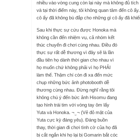
nhiều vào vòng cung còn lại này mà không đủ tích
và tại thời điểm này, tôi không quan tâm đến cô ấy
cô ấy đã không bù đắp cho những gì cô ấy đã khiến
Sau khi thực sự cứu được Honoka mà
không cần đến nhiệm vụ, cả nhóm kết
thúc chuyến đi chơi cùng nhau. Điều đó
thực sự rất dễ thương vì đây sẽ là lần
đầu tiên họ dành thời gian cho nhau vì
họ muốn chứ không phải vì họ PHẢI
làm thế. Thậm chí còn đi xa đến mức
chụp những bức ảnh photobooth dễ
thương cùng nhau. Đừng nghĩ rằng tôi
không chú ý đến bức ảnh Hisomu đang
tạo hình trái tim với vòng tay ôm lấy
Yuta và Honoka. ¬‿¬ (Vẻ đỏ mặt của
Yuta cực kỳ đáng yêu). Đáng buồn
thay, thời gian đi chơi tình cờ của họ đã
bị cắt ngắn khi họ lại bị Gomarin bắt cóc