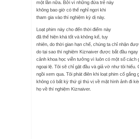
một lần nữa. Bởi vì những đứa trẻ này
không bao giờ có thể nghỉ ngơi khi
tham gia vào thí nghiệm kỳ dị này.
Loạt phim này cho đến thời điểm này
đã thể hiện khá tốt và không kể, tuy
nhiên, do thời gian hạn chế, chúng ta chỉ nhận được
do tại sao thí nghiệm Kiznaiver được bắt đầu ngay 
cảnh khoa học viễn tưởng vì luôn có một số cách g
ngoại lệ. Tôi sẽ chỉ gật đầu và giả vờ như tôi hiểu
ngồi xem qua. Tôi phát điên khi loạt phim cố gắng 
không có bất kỳ thứ gì thú vị về mặt hình ảnh đi k
họ về thí nghiệm Kiznaiver.