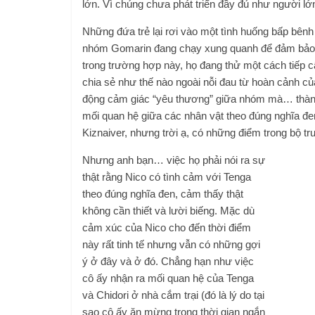
lớn. Vì chúng chưa phát triển đầy đủ như người lớ
Những đứa trẻ lại rơi vào một tình huống bấp bênh 
nhóm Gomarin đang chạy xung quanh để đảm bảo rằ
trong trường hợp này, họ đang thử một cách tiếp 
chia sẻ như thế nào ngoài nỗi đau từ hoàn cảnh 
động cảm giác “yêu thương” giữa nhóm mà… thành t
mối quan hệ giữa các nhân vật theo đúng nghĩa đen
Kiznaiver, nhưng trời ạ, có những điểm trong bộ tr
Nhưng anh bạn… việc họ phải nói ra sự
thật rằng Nico có tình cảm với Tenga
theo đúng nghĩa đen, cảm thấy thật
không cần thiết và lười biếng. Mặc dù
cảm xúc của Nico cho đến thời điểm
này rất tinh tế nhưng vẫn có những gợi
ý ở đây và ở đó. Chẳng hạn như việc
cô ấy nhận ra mối quan hệ của Tenga
và Chidori ở nhà cắm trại (đó là lý do tại
sao cô ấy ăn mừng trong thời gian ngắn