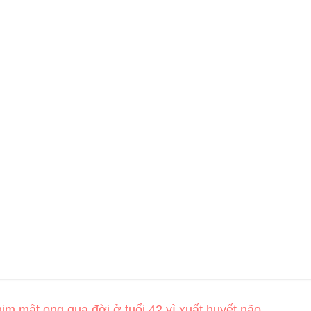
im mật ong qua đời ở tuổi 42 vì xuất huyết não