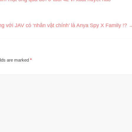
 với JAV có ‘nhân vật chính’ là Anya Spy X Family !?
elds are marked
*