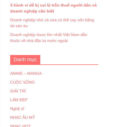
3 hành vi dễ bị coi là trốn thuế người dân và
doanh nghiệp cần biết
Doanh nghiệp nhỏ và vừa có thể vay vốn bằng
tài sản ảo
Doanh nghiệp dược lớn nhất Việt Nam dần
thuộc về nhà đầu tư nước ngoài
Danh mục
ANIME – MANGA
CUỘC SỐNG
GIẢI TRÍ
LÀM ĐẸP
Nghệ sĩ
NHẠC ÂU MỸ
NHẠC HOT