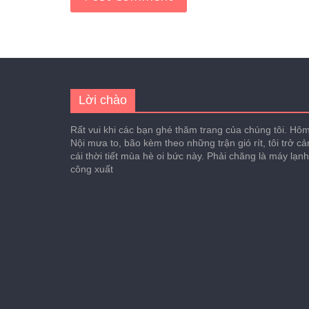
Lời chào
Rất vui khi các bạn ghé thăm trang của chúng tôi. Hôm 
Nội mưa to, bão kèm theo những trận gió rít, tôi trở c
cái thời tiết mùa hè oi bức này. Phải chăng là máy lạn
công xuất