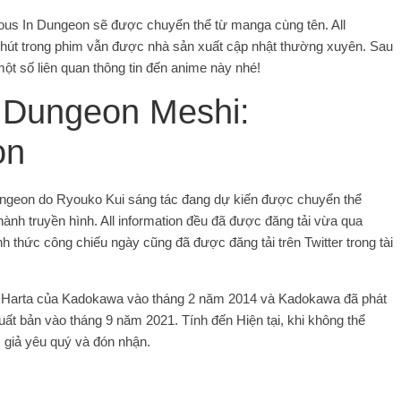
ious In Dungeon sẽ được chuyển thể từ manga cùng tên. All
u hút trong phim vẫn được nhà sản xuất cập nhật thường xuyên. Sau
ột số liên quan thông tin đến anime này nhé!
e Dungeon Meshi:
on
ungeon do Ryouko Kui sáng tác đang dự kiến ​​được chuyển thể
thành truyền hình. All information đều đã được đăng tải vừa qua
h thức công chiếu ngày cũng đã được đăng tải trên Twitter trong tài
hí Harta của Kadokawa vào tháng 2 năm 2014 và Kadokawa đã phát
xuất bản vào tháng 9 năm 2021. Tính đến Hiện tại, khi không thể
giả yêu quý và đón nhận.