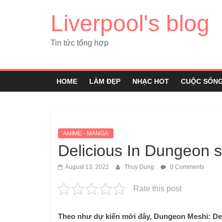
Liverpool's blog
Tin tức tổng hợp
HOME
LÀM ĐẸP
NHẠC HOT
CUỘC SỐN
ANIME - MANGA
Delicious In Dungeon 
August 13, 2022
Thuy Dung
0 Comments
Rate this post
Theo như dự kiến ​​mới đây, Dungeon Meshi: D