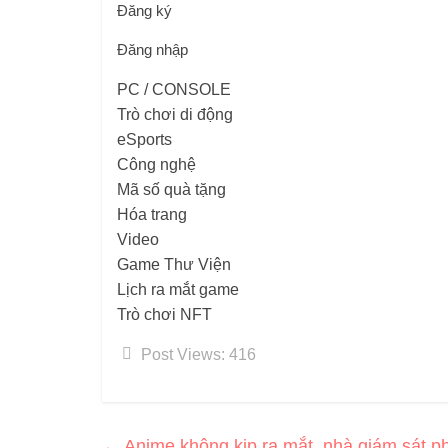
Đăng ký
Đăng nhập
PC / CONSOLE
Trò chơi di động
eSports
Công nghệ
Mã số quà tặng
Hóa trang
Video
Game Thư Viện
Lịch ra mắt game
Trò chơi NFT
Post Views:
416
←
Anime không kịp ra mắt, nhà giám sát ph