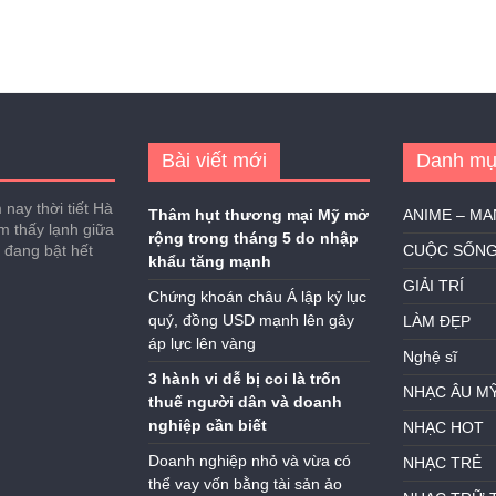
Bài viết mới
Danh mụ
nay thời tiết Hà
Thâm hụt thương mại Mỹ mở
ANIME – M
ảm thấy lạnh giữa
rộng trong tháng 5 do nhập
h đang bật hết
CUỘC SỐN
khẩu tăng mạnh
GIẢI TRÍ
Chứng khoán châu Á lập kỷ lục
quý, đồng USD mạnh lên gây
LÀM ĐẸP
áp lực lên vàng
Nghệ sĩ
3 hành vi dễ bị coi là trốn
NHẠC ÂU M
thuế người dân và doanh
nghiệp cần biết
NHẠC HOT
Doanh nghiệp nhỏ và vừa có
NHẠC TRẺ
thể vay vốn bằng tài sản ảo