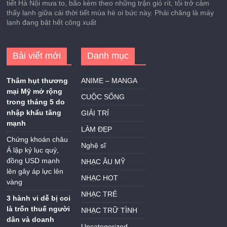
tiết Hà Nội mưa to, bão kèm theo những trận gió rít, tôi trở cảm
thấy lạnh giữa cái thời tiết mùa hè oi bức này. Phải chăng là máy
lạnh đang bật hết công xuất
Bài viết mới
Danh mục
Thâm hụt thương
ANIME – MANGA
mại Mỹ mở rộng
CUỘC SỐNG
trong tháng 5 do
nhập khẩu tăng
GIẢI TRÍ
mạnh
LÀM ĐẸP
Chứng khoán châu
Nghệ sĩ
Á lập kỷ lục quý,
đồng USD mạnh
NHẠC ÂU MỸ
lên gây áp lực lên
NHẠC HOT
vàng
NHẠC TRẺ
3 hành vi dễ bị coi
là trốn thuế người
NHẠC TRỮ TÌNH
dân và doanh
Uncategorized