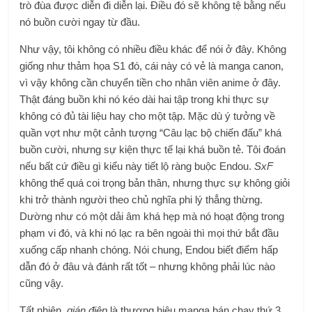
trò đùa được diễn đi diễn lại. Điều đó sẽ không tệ bằng nếu
nó buồn cười ngay từ đầu.
Như vậy, tôi không có nhiều điều khác để nói ở đây. Không
giống như thảm họa S1 đó, cái này có vẻ là manga canon,
vì vậy không cần chuyển tiền cho nhân viên anime ở đây.
Thật đáng buồn khi nó kéo dài hai tập trong khi thực sự
không có đủ tài liệu hay cho một tập. Mặc dù ý tưởng về
quần vợt như một cảnh tượng “Câu lạc bộ chiến đấu” khá
buồn cười, nhưng sự kiện thực tế lại khá buồn tẻ. Tôi đoán
nếu bất cứ điều gì kiểu này tiết lộ ràng buộc Endou.
SxF
không thể quá coi trọng bản thân, nhưng thực sự không giỏi
khi trở thành người theo chủ nghĩa phi lý thẳng thừng.
Dường như có một dải âm khá hẹp mà nó hoạt động trong
phạm vi đó, và khi nó lạc ra bên ngoài thì mọi thứ bắt đầu
xuống cấp nhanh chóng. Nói chung, Endou biết điểm hấp
dẫn đó ở đâu và đánh rất tốt – nhưng không phải lúc nào
cũng vậy.
Tất nhiên,
gián điệp
là thương hiệu manga bán chạy thứ 3