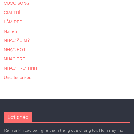
CUỘC SỐNG
GIẢI TRÍ
LÀM ĐẸP
Nghệ sĩ
NHẠC ÂU MỸ
NHẠC HOT
NHẠC TRẺ
NHẠC TRỮ TÌNH
Uncategorized
Lời chào
Rất vui khi các bạn ghé thăm trang của chúng tôi. Hôm nay thời