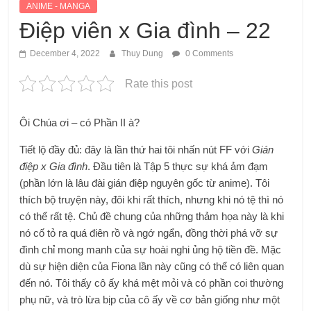
ANIME - MANGA
Điệp viên x Gia đình – 22
December 4, 2022
Thuy Dung
0 Comments
Rate this post
Ôi Chúa ơi – có Phần II à?
Tiết lộ đầy đủ: đây là lần thứ hai tôi nhấn nút FF với
Gián
điệp x Gia đình
. Đầu tiên là Tập 5 thực sự khá ảm đạm
(phần lớn là lâu đài gián điệp nguyên gốc từ anime). Tôi
thích bộ truyện này, đôi khi rất thích, nhưng khi nó tệ thì nó
có thể rất tệ. Chủ đề chung của những thảm họa này là khi
nó cố tỏ ra quá điên rồ và ngớ ngẩn, đồng thời phá vỡ sự
đình chỉ mong manh của sự hoài nghi ủng hộ tiền đề. Mặc
dù sự hiện diện của Fiona lần này cũng có thể có liên quan
đến nó. Tôi thấy cô ấy khá mệt mỏi và có phần coi thường
phụ nữ, và trò lừa bịp của cô ấy về cơ bản giống như một