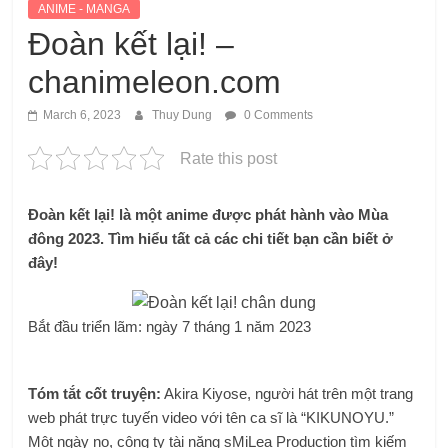
ANIME - MANGA
Đoàn kết lại! –
chanimeleon.com
March 6, 2023
Thuy Dung
0 Comments
Rate this post
Đoàn kết lại! là một anime được phát hành vào Mùa
đông 2023. Tìm hiểu tất cả các chi tiết bạn cần biết ở
đây!
Bắt đầu triển lãm: ngày 7 tháng 1 năm 2023
Tóm tắt cốt truyện:
Akira Kiyose, người hát trên một trang
web phát trực tuyến video với tên ca sĩ là “KIKUNOYU.”
Một ngày nọ, công ty tài năng sMiLea Production tìm kiếm