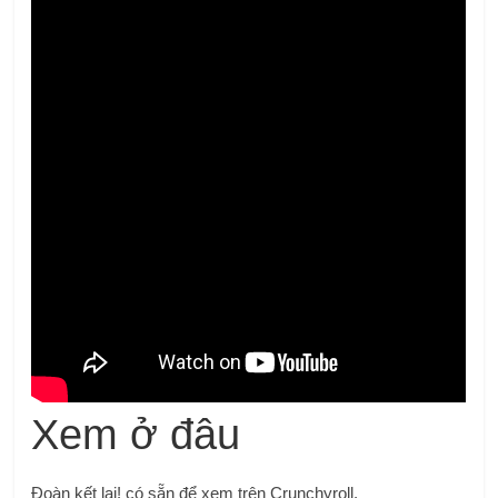
Xem ở đâu
Đoàn kết lại! có sẵn để xem trên Crunchyroll.