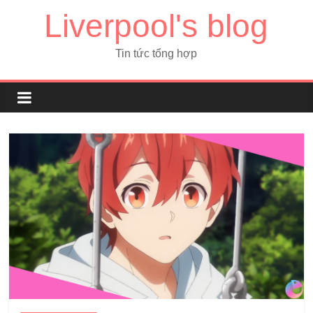
Liverpool's blog
Tin tức tổng hợp