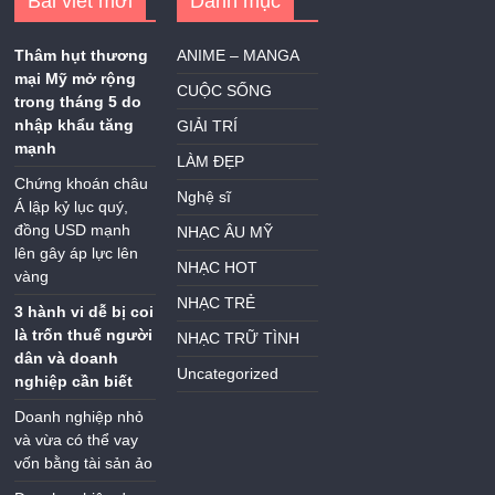
Bài viết mới
Danh mục
Thâm hụt thương
ANIME – MANGA
mại Mỹ mở rộng
CUỘC SỐNG
trong tháng 5 do
nhập khẩu tăng
GIẢI TRÍ
mạnh
LÀM ĐẸP
Chứng khoán châu
Nghệ sĩ
Á lập kỷ lục quý,
đồng USD mạnh
NHẠC ÂU MỸ
lên gây áp lực lên
NHẠC HOT
vàng
NHẠC TRẺ
3 hành vi dễ bị coi
là trốn thuế người
NHẠC TRỮ TÌNH
dân và doanh
Uncategorized
nghiệp cần biết
Doanh nghiệp nhỏ
và vừa có thể vay
vốn bằng tài sản ảo