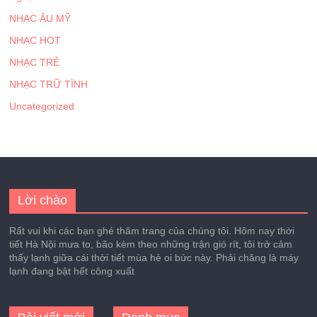
NHẠC ÂU MỸ
NHẠC HOT
NHẠC TRẺ
NHẠC TRỮ TÌNH
Uncategorized
Lời chào
Rất vui khi các bạn ghé thăm trang của chúng tôi. Hôm nay thời
tiết Hà Nội mưa to, bão kèm theo những trận gió rít, tôi trở cảm
thấy lạnh giữa cái thời tiết mùa hè oi bức này. Phải chăng là máy
lạnh đang bật hết công xuất