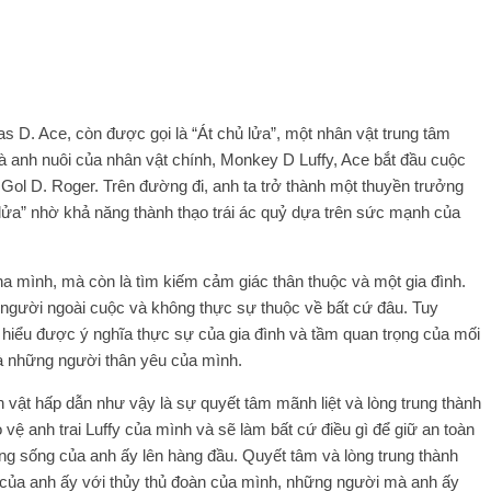
D. Ace, còn được gọi là “Át chủ lửa”, một nhân vật trung tâm
 Là anh nuôi của nhân vật chính, Monkey D Luffy, Ace bắt đầu cuộc
 Gol D. Roger. Trên đường đi, anh ta trở thành một thuyền trưởng
ửa” nhờ khả năng thành thạo trái ác quỷ dựa trên sức mạnh của
a mình, mà còn là tìm kiếm cảm giác thân thuộc và một gia đình.
à người ngoài cuộc và không thực sự thuộc về bất cứ đâu. Tuy
 hiểu được ý nghĩa thực sự của gia đình và tầm quan trọng của mối
và những người thân yêu của mình.
 vật hấp dẫn như vậy là sự quyết tâm mãnh liệt và lòng trung thành
 vệ anh trai Luffy của mình và sẽ làm bất cứ điều gì để giữ an toàn
ạng sống của anh ấy lên hàng đầu. Quyết tâm và lòng trung thành
 của anh ấy với thủy thủ đoàn của mình, những người mà anh ấy