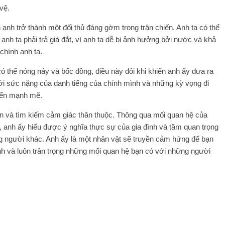
vệ.
nh trở thành một đối thủ đáng gờm trong trận chiến. Anh ta có thể
nh ta phải trả giá đắt, vì anh ta dễ bị ảnh hưởng bởi nước và khả
chính anh ta.
 thể nóng nảy và bốc đồng, điều này đôi khi khiến anh ấy đưa ra
với sức nặng của danh tiếng của chính mình và những kỳ vọng đi
iển mạnh mẽ.
ân và tìm kiếm cảm giác thân thuộc. Thông qua mối quan hệ của
, anh ấy hiểu được ý nghĩa thực sự của gia đình và tầm quan trọng
g người khác. Anh ấy là một nhân vật sẽ truyền cảm hứng để bạn
nh và luôn trân trọng những mối quan hệ bạn có với những người