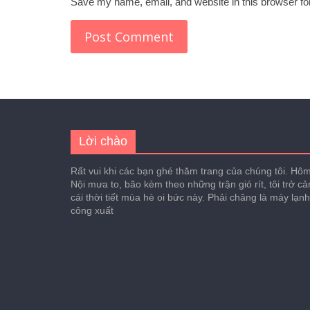
Save my name, email, and website in this browser fo
Lời chào
Rất vui khi các bạn ghé thăm trang của chúng tôi. Hôm 
Nội mưa to, bão kèm theo những trận gió rít, tôi trở c
cái thời tiết mùa hè oi bức này. Phải chăng là máy lạn
công xuất