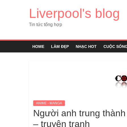
Liverpool's blog
Tin tức tổng hợp
HOME
LÀM ĐẸP
NHẠC HOT
CUỘC SỐN
ANIME - MANGA
Người anh trung thành 
– truyện tranh