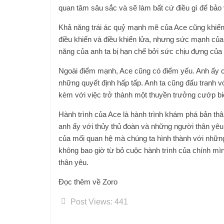
quan tâm sâu sắc và sẽ làm bất cứ điều gì để bảo 
Khả năng trái ác quỷ mạnh mẽ của Ace cũng khiến a
điều khiển và điều khiển lửa, nhưng sức mạnh của a
năng của anh ta bị hạn chế bởi sức chịu đựng của 
Ngoài điểm mạnh, Ace cũng có điểm yếu. Anh ấy có
những quyết định hấp tấp. Anh ta cũng đấu tranh 
kèm với việc trở thành một thuyền trưởng cướp b
Hành trình của Ace là hành trình khám phá bản th
anh ấy với thủy thủ đoàn và những người thân yêu
của mối quan hệ mà chúng ta hình thành với nhữn
không bao giờ từ bỏ cuộc hành trình của chính mì
thân yêu.
Đọc thêm về Zoro
Post Views:
441