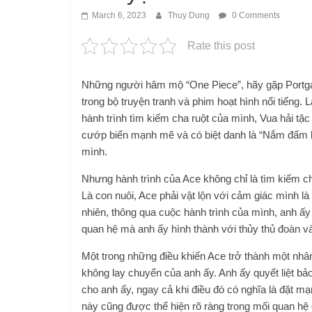
March 6, 2023
Thuy Dung
0 Comments
Rate this post
Những người hâm mộ “One Piece”, hãy gặp Portgas 
trong bộ truyện tranh và phim hoạt hình nổi tiếng.
hành trình tìm kiếm cha ruột của mình, Vua hải tặc
cướp biển mạnh mẽ và có biệt danh là “Nắm đấm l
mình.
Nhưng hành trình của Ace không chỉ là tìm kiếm ch
Là con nuôi, Ace phải vật lộn với cảm giác mình l
nhiên, thông qua cuộc hành trình của mình, anh ấy
quan hệ mà anh ấy hình thành với thủy thủ đoàn 
Một trong những điều khiến Ace trở thành một nhân
không lay chuyển của anh ấy. Anh ấy quyết liệt bảo
cho anh ấy, ngay cả khi điều đó có nghĩa là đặt m
này cũng được thể hiện rõ ràng trong mối quan hệ