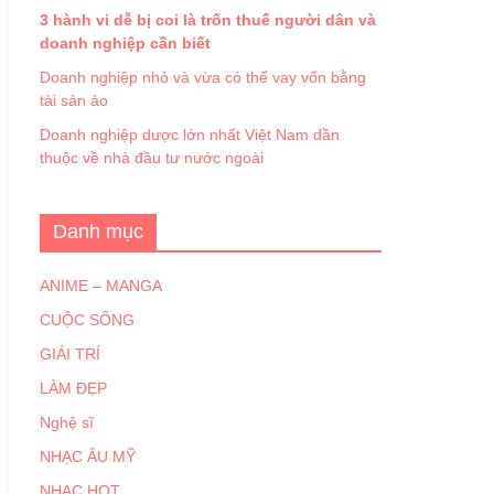
3 hành vi dễ bị coi là trốn thuế người dân và
doanh nghiệp cần biết
Doanh nghiệp nhỏ và vừa có thể vay vốn bằng
tài sản ảo
Doanh nghiệp dược lớn nhất Việt Nam dần
thuộc về nhà đầu tư nước ngoài
Danh mục
ANIME – MANGA
CUỘC SỐNG
GIẢI TRÍ
LÀM ĐẸP
Nghệ sĩ
NHẠC ÂU MỸ
NHẠC HOT