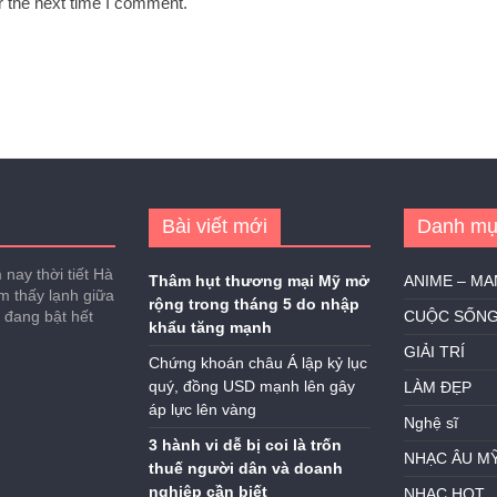
r the next time I comment.
Bài viết mới
Danh mụ
nay thời tiết Hà
Thâm hụt thương mại Mỹ mở
ANIME – M
ảm thấy lạnh giữa
rộng trong tháng 5 do nhập
h đang bật hết
CUỘC SỐN
khẩu tăng mạnh
GIẢI TRÍ
Chứng khoán châu Á lập kỷ lục
quý, đồng USD mạnh lên gây
LÀM ĐẸP
áp lực lên vàng
Nghệ sĩ
3 hành vi dễ bị coi là trốn
NHẠC ÂU M
thuế người dân và doanh
nghiệp cần biết
NHẠC HOT