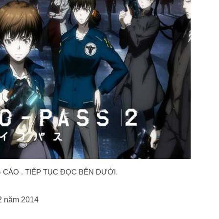
CÁO . TIẾP TỤC ĐỌC BÊN DƯỚI.
12 năm 2014