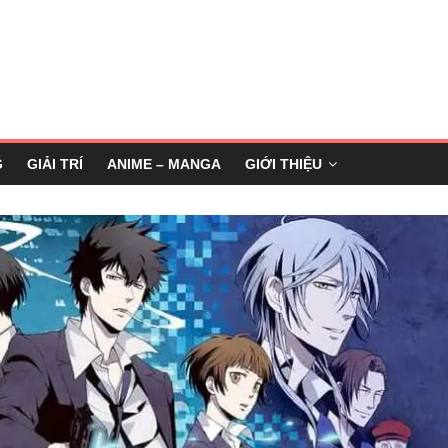
G
GIẢI TRÍ
ANIME – MANGA
GIỚI THIỆU