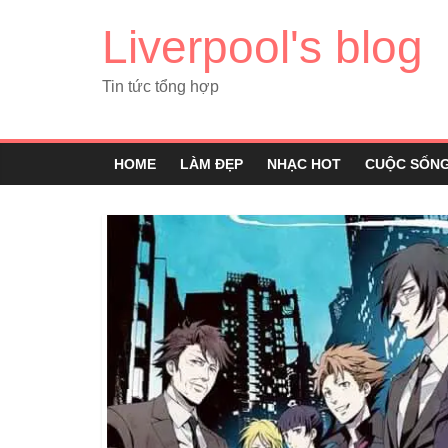
Liverpool's blog
Tin tức tổng hợp
HOME
LÀM ĐẸP
NHẠC HOT
CUỘC SỐN