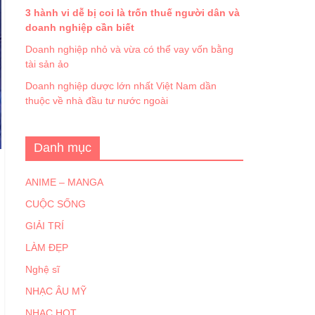
3 hành vi dễ bị coi là trốn thuế người dân và
doanh nghiệp cần biết
Doanh nghiệp nhỏ và vừa có thể vay vốn bằng
tài sản ảo
Doanh nghiệp dược lớn nhất Việt Nam dần
thuộc về nhà đầu tư nước ngoài
Danh mục
ANIME – MANGA
CUỘC SỐNG
GIẢI TRÍ
LÀM ĐẸP
Nghệ sĩ
NHẠC ÂU MỸ
NHẠC HOT