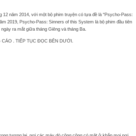
g 12 năm 2014, với một bộ phim truyện có tựa đề là “Psycho-Pass:
ăm 2019, Psycho-Pass: Sinners of this System là bộ phim đầu tiên
ện ngày ra mắt giữa tháng Giêng và tháng Ba.
CÁO . TIẾP TỤC ĐỌC BÊN DƯỚI.
 trong tương lai, nơi các máy dò công cộng có mặt ở khắp mọi nơi