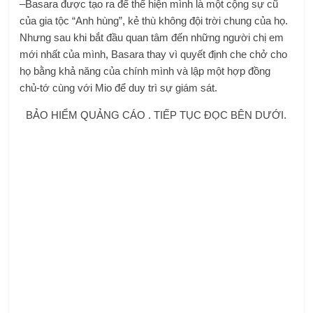
–Basara được tạo ra để thể hiện mình là một cộng sự cũ
của gia tộc “Anh hùng”, kẻ thù không đội trời chung của họ.
Nhưng sau khi bắt đầu quan tâm đến những người chị em
mới nhất của mình, Basara thay vì quyết định che chở cho
họ bằng khả năng của chính mình và lập một hợp đồng
chủ-tớ cùng với Mio để duy trì sự giám sát.
BẢO HIỂM QUẢNG CÁO . TIẾP TỤC ĐỌC BÊN DƯỚI.