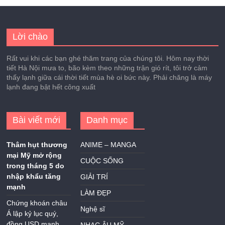
Lời chào
Rất vui khi các bạn ghé thăm trang của chúng tôi. Hôm nay thời
tiết Hà Nội mưa to, bão kèm theo những trận gió rít, tôi trở cảm
thấy lạnh giữa cái thời tiết mùa hè oi bức này. Phải chăng là máy
lạnh đang bật hết công xuất
Bài viết mới
Danh mục
Thâm hụt thương
ANIME – MANGA
mại Mỹ mở rộng
CUỘC SỐNG
trong tháng 5 do
nhập khẩu tăng
GIẢI TRÍ
mạnh
LÀM ĐẸP
Chứng khoán châu
Nghệ sĩ
Á lập kỷ lục quý,
đồng USD mạnh
NHẠC ÂU MỸ