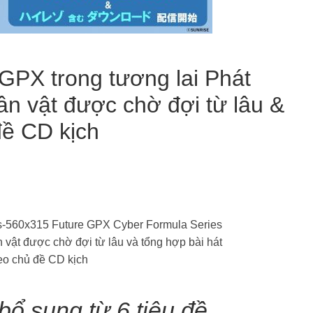
PX trong tương lai Phát
ân vật được chờ đợi từ lâu &
đề CD kịch
bổ sung từ 6 tiêu đề