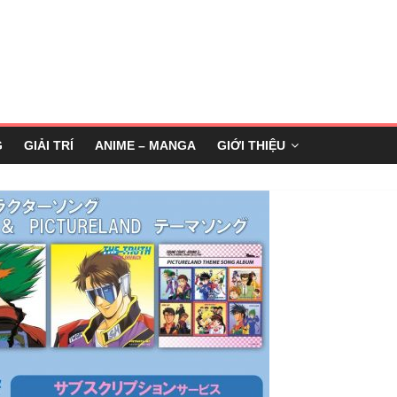
G
GIẢI TRÍ
ANIME – MANGA
GIỚI THIỆU