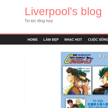
Liverpool's blog
Tin tức tổng hợp
HOME
LÀM ĐẸP
NHẠC HOT
CUỘC SỐN