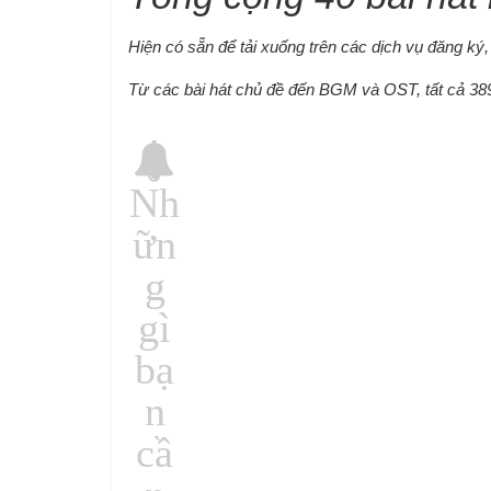
Hiện có sẵn để tải xuống trên các dịch vụ đăng ký
Từ các bài hát chủ đề đến BGM và OST, tất cả 389 
Nh
ữn
g
gì
bạ
n
cầ