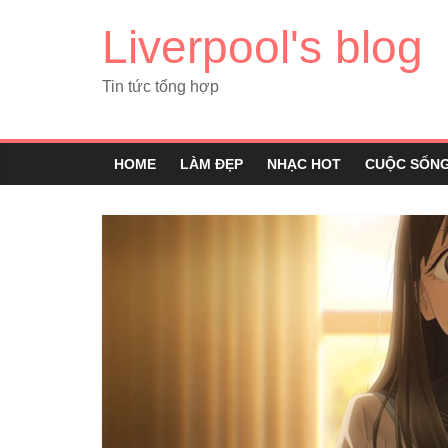
Liverpool's blog
Tin tức tổng hợp
HOME
LÀM ĐẸP
NHẠC HOT
CUỘC SỐN