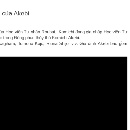
 của Akebi
ủa Học viện Tư nhân Roubai.  Komichi đang gia nhập Học viện Tư 
c trong Đồng phục thủy thủ Komichi Akebi.
sagihara, Tomono Kojo, Riona Shijo, v.v. Gia đình Akebi bao gồm 