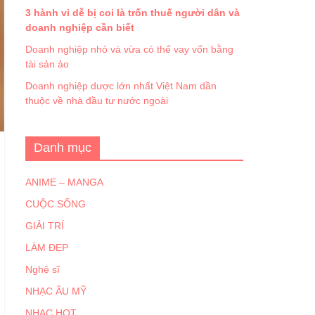
3 hành vi dễ bị coi là trốn thuế người dân và
doanh nghiệp cần biết
Doanh nghiệp nhỏ và vừa có thể vay vốn bằng
tài sản ảo
Doanh nghiệp dược lớn nhất Việt Nam dần
thuộc về nhà đầu tư nước ngoài
Danh mục
ANIME – MANGA
CUỘC SỐNG
GIẢI TRÍ
LÀM ĐẸP
Nghệ sĩ
NHẠC ÂU MỸ
NHẠC HOT