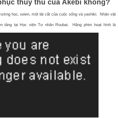
hục thủy thủ của Akebi không?
ường học, seien, một lát cắt của cuộc sống và yashiki.  Nhân vật 
n tảng tại Học viện Tư nhân Roubai.  Hãng phim hoạt hình là 