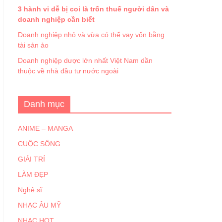
3 hành vi dễ bị coi là trốn thuế người dân và
doanh nghiệp cần biết
Doanh nghiệp nhỏ và vừa có thể vay vốn bằng
tài sản ảo
Doanh nghiệp dược lớn nhất Việt Nam dần
thuộc về nhà đầu tư nước ngoài
Danh mục
ANIME – MANGA
CUỘC SỐNG
GIẢI TRÍ
LÀM ĐẸP
Nghệ sĩ
NHẠC ÂU MỸ
NHẠC HOT