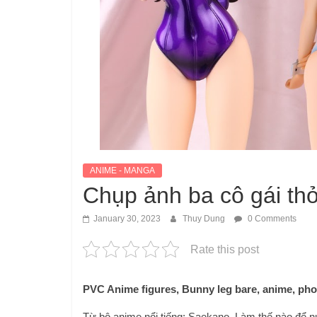
ANIME - MANGA
Chụp ảnh ba cô gái thỏ
January 30, 2023
Thuy Dung
0 Comments
Rate this post
PVC Anime figures, Bunny leg bare, anime, ph
Từ bộ anime nổi tiếng: Saekano, Làm thế nào để n