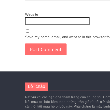
Website
Save my name, email, and website in this browser fo
Lời chào
Rất vui khi các bạn ghé thăm trang của chúng tôi. Hôm 
Nội mưa to, bão kèm theo những trận gió rít, tôi trở c
cái thời tiết mùa hè oi bức này. Phải chăng là máy lạn