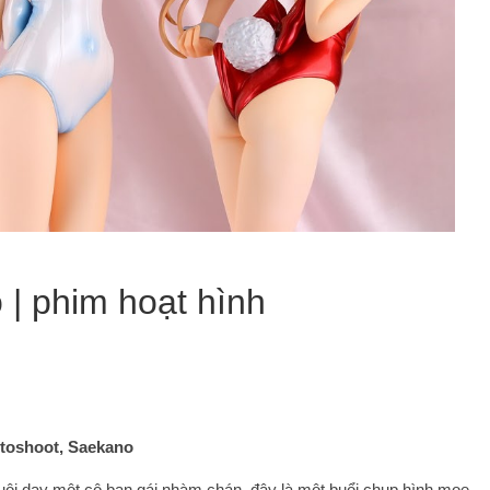
 | phim hoạt hình
otoshoot, Saekano
uôi dạy một cô bạn gái nhàm chán, đây là một buổi chụp hình moe