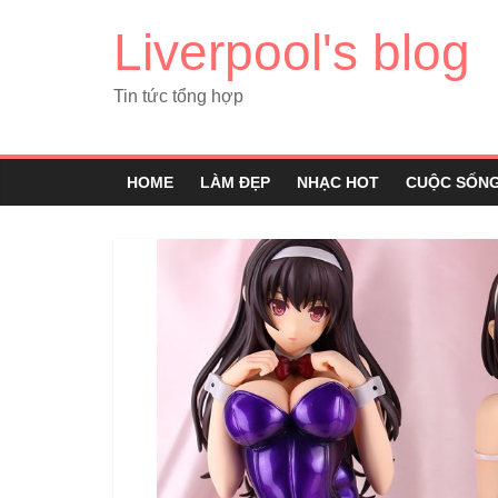
Liverpool's blog
Tin tức tổng hợp
HOME
LÀM ĐẸP
NHẠC HOT
CUỘC SỐN