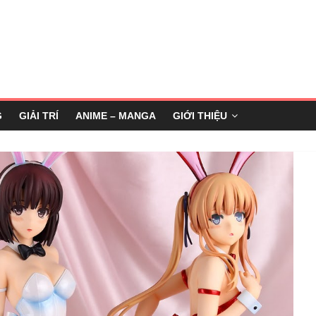
G
GIẢI TRÍ
ANIME – MANGA
GIỚI THIỆU