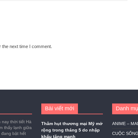
r the next time I comment.
Bài viết mới
Danh mụ
nay thời tiết Hà
Thâm hụt thương mại Mỹ mở
ANIME – M
ảm thấy lạnh giữa
rộng trong tháng 5 do nhập
h đang bật hết
CUỘC SỐN
khẩu tăng mạnh