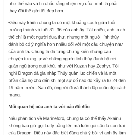
như thế nào và tin chắc rằng nhiệm vụ của mình là phải
thay đổi thế giới tốt đẹp hơn.
Điều này khiến chúng ta có một khoảng cách giữa tuổi
trưởng thành và tuổi 31–36 của anh ấy. Tất nhiên, anh ta có
thể chỉ là một người đưa thư, nhưng một người lính thủy
đánh bộ có ý nghĩa hơn nhiều đối với một câu chuyện như
của anh ta. Chúng ta đã từng chứng kiến ​​những câu
chuyện tương tự về những người lính thủy đánh bộ rời
quân ngũ trong quá khứ, như với Kuzan hay Zephyr. Tôi
nghĩ Dragon đã gia nhập Thủy quân lục chiến và là một
phần của họ cho đến khi một sự cố nào đó xảy ra từ 24 đến
19 năm trước. Sau đó, ông rời đi và thành lập quân đội cách
mạng.
Mối quan hệ của anh ta với các đô đốc
Nếu phân tích về Marineford, chúng ta có thể thấy Akainu
không bao giờ gọi Luffy bằng tên mà luôn gọi cậu là con trai
của Dragon. Điều này đặc biệt đáng chú ý bởi vì anh ấy làm