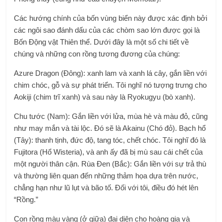
Các hướng chính của bốn vùng biển này được xác định bởi
các ngôi sao đánh dấu của các chòm sao lớn được gọi là
Bốn Động vật Thiên thể. Dưới đây là một số chi tiết về
chúng và những con rồng tương đương của chúng:
Azure Dragon (Đông): xanh lam và xanh lá cây, gắn liền với
chim chóc, gỗ và sự phát triển. Tôi nghĩ nó tượng trưng cho
Aokiji (chim trĩ xanh) và sau này là Ryokugyu (bò xanh).
Chu tước (Nam): Gắn liền với lửa, mùa hè và màu đỏ, cũng
như may mắn và tài lộc. Đó sẽ là Akainu (Chó đỏ). Bạch hổ
(Tây): thanh tịnh, đức độ, tang tóc, chết chóc. Tôi nghĩ đó là
Fujitora (Hổ Wisteria), và anh ấy đã bị mù sau cái chết của
một người thân cận. Rùa Đen (Bắc): Gắn liền với sự trả thù
và thường liên quan đến những thảm họa dựa trên nước,
chẳng hạn như lũ lụt và bão tố. Đối với tôi, điều đó hét lên
“Rồng.”
Con rồng màu vàng (ở giữa) đại diện cho hoàng gia và