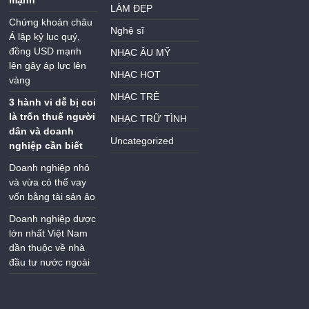
mạnh
LÀM ĐẸP
Chứng khoán châu
Nghệ sĩ
Á lập kỷ lục quý,
đồng USD mạnh
NHẠC ÂU MỸ
lên gây áp lực lên
NHẠC HOT
vàng
NHẠC TRẺ
3 hành vi dễ bị coi
là trốn thuế người
NHẠC TRỮ TÌNH
dân và doanh
Uncategorized
nghiệp cần biết
Doanh nghiệp nhỏ
và vừa có thể vay
vốn bằng tài sản ảo
Doanh nghiệp dược
lớn nhất Việt Nam
dần thuộc về nhà
đầu tư nước ngoài