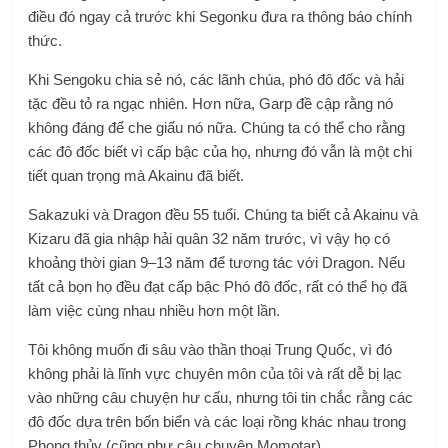
điều đó ngay cả trước khi Segonku đưa ra thông báo chính
thức.
Khi Sengoku chia sẻ nó, các lãnh chúa, phó đô đốc và hải
tặc đều tỏ ra ngạc nhiên. Hơn nữa, Garp đề cập rằng nó
không đáng để che giấu nó nữa. Chúng ta có thể cho rằng
các đô đốc biết vì cấp bậc của họ, nhưng đó vẫn là một chi
tiết quan trọng mà Akainu đã biết.
Sakazuki và Dragon đều 55 tuổi. Chúng ta biết cả Akainu và
Kizaru đã gia nhập hải quân 32 năm trước, vì vậy họ có
khoảng thời gian 9–13 năm để tương tác với Dragon. Nếu
tất cả bọn họ đều đạt cấp bậc Phó đô đốc, rất có thể họ đã
làm việc cùng nhau nhiều hơn một lần.
Tôi không muốn đi sâu vào thần thoại Trung Quốc, vì đó
không phải là lĩnh vực chuyên môn của tôi và rất dễ bị lạc
vào những câu chuyện hư cấu, nhưng tôi tin chắc rằng các
đô đốc dựa trên bốn biển và các loại rồng khác nhau trong
Phong thủy (cũng như câu chuyện Momotar).