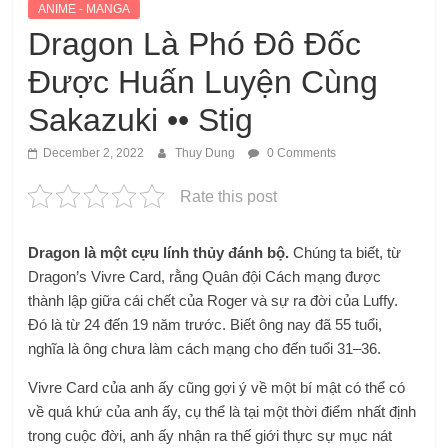
ANIME - MANGA
Dragon Là Phó Đô Đốc
Được Huấn Luyện Cùng
Sakazuki •• Stig
December 2, 2022
Thuy Dung
0 Comments
Rate this post
Dragon là một cựu lính thủy đánh bộ.
Chúng ta biết, từ
Dragon’s Vivre Card, rằng Quân đội Cách mạng được
thành lập giữa cái chết của Roger và sự ra đời của Luffy.
Đó là từ 24 đến 19 năm trước. Biết ông nay đã 55 tuổi,
nghĩa là ông chưa làm cách mạng cho đến tuổi 31–36.
Vivre Card của anh ấy cũng gợi ý về một bí mật có thể có
về quá khứ của anh ấy, cụ thể là tại một thời điểm nhất định
trong cuộc đời, anh ấy nhận ra thế giới thực sự mục nát