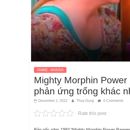
ANIME - MANGA
Mighty Morphin Power 
phản ứng trống khác n
December 2, 2022
Thuy Dung
0 Comments
Rate this post
Bản gốc năm 1993 “Mighty Morphin Power Rangers”