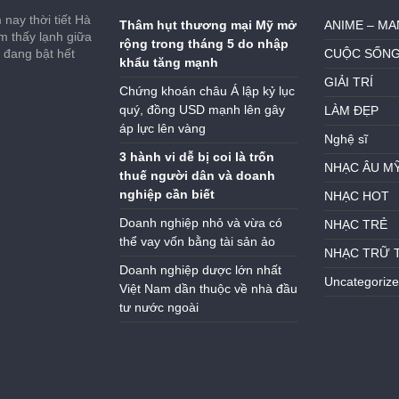
nay thời tiết Hà
Thâm hụt thương mại Mỹ mở
ANIME – M
ảm thấy lạnh giữa
rộng trong tháng 5 do nhập
h đang bật hết
CUỘC SỐN
khẩu tăng mạnh
GIẢI TRÍ
Chứng khoán châu Á lập kỷ lục
quý, đồng USD mạnh lên gây
LÀM ĐẸP
áp lực lên vàng
Nghệ sĩ
3 hành vi dễ bị coi là trốn
NHẠC ÂU M
thuế người dân và doanh
nghiệp cần biết
NHẠC HOT
Doanh nghiệp nhỏ và vừa có
NHẠC TRẺ
thể vay vốn bằng tài sản ảo
NHẠC TRỮ 
Doanh nghiệp dược lớn nhất
Uncategoriz
Việt Nam dần thuộc về nhà đầu
tư nước ngoài