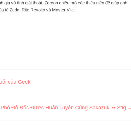
nh gia vô tình giải thoát. Zordon chiêu mộ các thiếu niên để giúp anh
úa tể Zedd, Rito Revolto và Master Vile.
uổi của Geek
 Phó Đô Đốc Được Huấn Luyện Cùng Sakazuki •• Stig