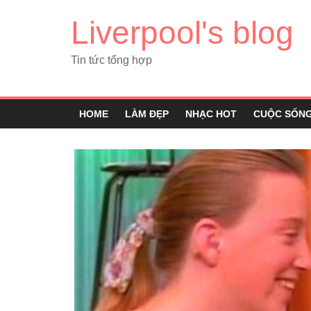
Liverpool's blog
Tin tức tổng hợp
HOME
LÀM ĐẸP
NHẠC HOT
CUỘC SỐN