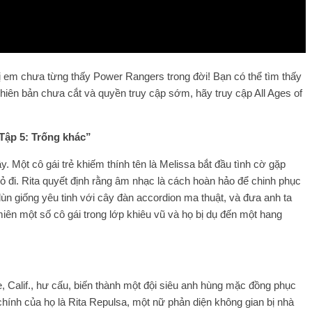
hị em chưa từng thấy Power Rangers trong đời! Bạn có thể tìm thấy
iên bản chưa cắt và quyền truy cập sớm, hãy truy cập All Ages of
Tập 5: Trống khác”
. Một cô gái trẻ khiếm thính tên là Melissa bắt đầu tình cờ gặp
 đi. Rita quyết định rằng âm nhạc là cách hoàn hảo để chinh phục
ùn giống yêu tinh với cây đàn accordion ma thuật, và đưa anh ta
ên một số cô gái trong lớp khiêu vũ và họ bị dụ đến một hang
e, Calif., hư cấu, biến thành một đội siêu anh hùng mặc đồng phục
chính của họ là Rita Repulsa, một nữ phản diện không gian bị nhà