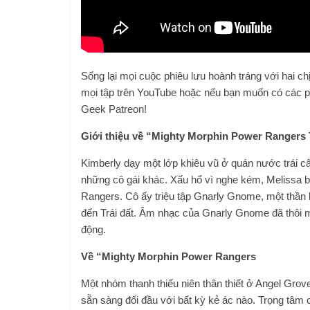
Sống lại mọi cuộc phiêu lưu hoành tráng với hai c
mọi tập trên YouTube hoặc nếu bạn muốn có các ph
Geek Patreon!
Giới thiệu về “Mighty Morphin Power Rangers 
Kimberly dạy một lớp khiêu vũ ở quán nước trái cây
những cô gái khác. Xấu hổ vì nghe kém, Melissa bỏ
Rangers. Cô ấy triệu tập Gnarly Gnome, một thần l
đến Trái đất. Âm nhạc của Gnarly Gnome đã thôi mi
động.
Về “Mighty Morphin Power Rangers
Một nhóm thanh thiếu niên thân thiết ở Angel Grov
sẵn sàng đối đầu với bất kỳ kẻ ác nào. Trọng tâm 