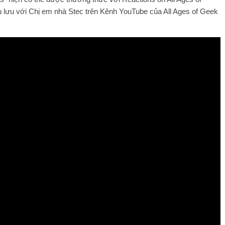
u lưu với Chị em nhà Stec trên Kênh YouTube của All Ages of Geek