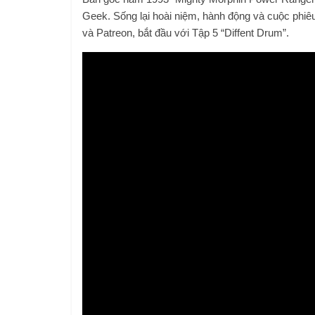
Geek. Sống lại hoài niệm, hành động và cuộc phiê
và Patreon, bắt đầu với Tập 5 “Diffent Drum”.