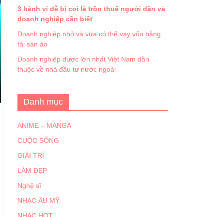
3 hành vi dễ bị coi là trốn thuế người dân và
doanh nghiệp cần biết
Doanh nghiệp nhỏ và vừa có thể vay vốn bằng
tài sản ảo
Doanh nghiệp dược lớn nhất Việt Nam dần
thuộc về nhà đầu tư nước ngoài
Danh mục
ANIME – MANGA
CUỘC SỐNG
GIẢI TRÍ
LÀM ĐẸP
Nghệ sĩ
NHẠC ÂU MỸ
NHẠC HOT