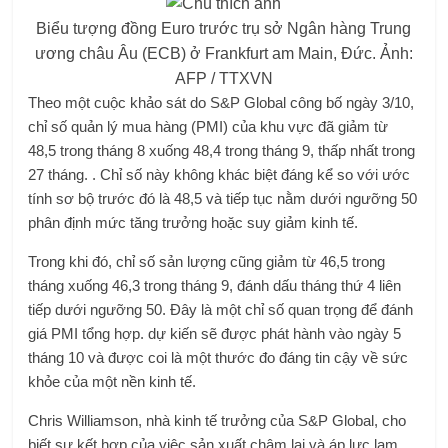
Biểu tượng đồng Euro trước trụ sở Ngân hàng Trung
ương châu Âu (ECB) ở Frankfurt am Main, Đức. Ảnh:
AFP / TTXVN
Theo một cuộc khảo sát do S&P Global công bố ngày 3/10,
chỉ số quản lý mua hàng (PMI) của khu vực đã giảm từ
48,5 trong tháng 8 xuống 48,4 trong tháng 9, thấp nhất trong
27 tháng. . Chỉ số này không khác biệt đáng kể so với ước
tính sơ bộ trước đó là 48,5 và tiếp tục nằm dưới ngưỡng 50
phân định mức tăng trưởng hoặc suy giảm kinh tế.
Trong khi đó, chỉ số sản lượng cũng giảm từ 46,5 trong
tháng xuống 46,3 trong tháng 9, đánh dấu tháng thứ 4 liên
tiếp dưới ngưỡng 50. Đây là một chỉ số quan trọng để đánh
giá PMI tổng hợp. dự kiến ​​sẽ được phát hành vào ngày 5
tháng 10 và được coi là một thước đo đáng tin cậy về sức
khỏe của một nền kinh tế.
Chris Williamson, nhà kinh tế trưởng của S&P Global, cho
biết sự kết hợp của việc sản xuất chậm lại và áp lực lạm