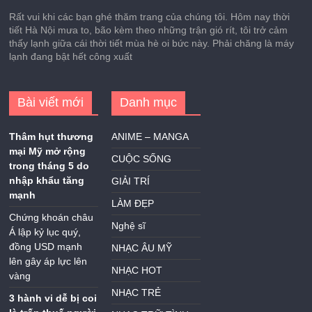
Rất vui khi các bạn ghé thăm trang của chúng tôi. Hôm nay thời
tiết Hà Nội mưa to, bão kèm theo những trận gió rít, tôi trở cảm
thấy lạnh giữa cái thời tiết mùa hè oi bức này. Phải chăng là máy
lạnh đang bật hết công xuất
Bài viết mới
Danh mục
Thâm hụt thương
ANIME – MANGA
mại Mỹ mở rộng
CUỘC SỐNG
trong tháng 5 do
nhập khẩu tăng
GIẢI TRÍ
mạnh
LÀM ĐẸP
Chứng khoán châu
Nghệ sĩ
Á lập kỷ lục quý,
đồng USD mạnh
NHẠC ÂU MỸ
lên gây áp lực lên
NHẠC HOT
vàng
NHẠC TRẺ
3 hành vi dễ bị coi