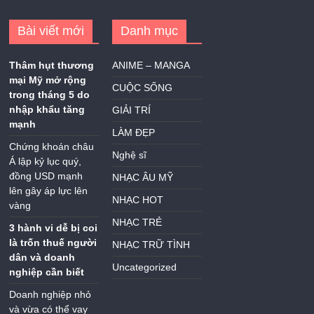
Bài viết mới
Danh mục
Thâm hụt thương
ANIME – MANGA
mại Mỹ mở rộng
CUỘC SỐNG
trong tháng 5 do
nhập khẩu tăng
GIẢI TRÍ
mạnh
LÀM ĐẸP
Chứng khoán châu
Nghệ sĩ
Á lập kỷ lục quý,
đồng USD mạnh
NHẠC ÂU MỸ
lên gây áp lực lên
NHẠC HOT
vàng
NHẠC TRẺ
3 hành vi dễ bị coi
là trốn thuế người
NHẠC TRỮ TÌNH
dân và doanh
Uncategorized
nghiệp cần biết
Doanh nghiệp nhỏ
và vừa có thể vay