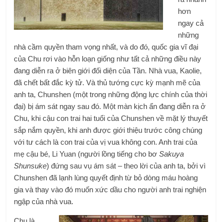
hơn
ngay cả
những
nhà cầm quyền tham vọng nhất, và do đó, quốc gia vĩ đại
của Chu rơi vào hỗn loạn giống như tất cả những điều này
đang diễn ra ở biên giới đối diện của Tần. Nhà vua, Kaolie,
đã chết bất đắc kỳ tử. Và thủ tướng cực kỳ mạnh mẽ của
anh ta, Chunshen (một trong những động lực chính của thời
đại) bị ám sát ngay sau đó. Một màn kịch ẩn đang diễn ra ở
Chu, khi cậu con trai hai tuổi của Chunshen về mặt lý thuyết
sắp nắm quyền, khi anh được giới thiệu trước công chúng
với tư cách là con trai của vị vua không con. Anh trai của
mẹ cậu bé, Li Yuan (người lồng tiếng cho bơ
Sakuya
Shunsuke
) đứng sau vụ ám sát – theo lời của anh ta, bởi vì
Chunshen đã lạnh lùng quyết định từ bỏ dòng máu hoàng
gia và thay vào đó muốn xức dầu cho người anh trai nghiện
ngập của nhà vua.
Chu là