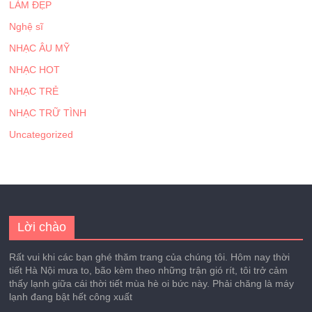
LÀM ĐẸP
Nghệ sĩ
NHẠC ÂU MỸ
NHẠC HOT
NHẠC TRẺ
NHẠC TRỮ TÌNH
Uncategorized
Lời chào
Rất vui khi các bạn ghé thăm trang của chúng tôi. Hôm nay thời
tiết Hà Nội mưa to, bão kèm theo những trận gió rít, tôi trở cảm
thấy lạnh giữa cái thời tiết mùa hè oi bức này. Phải chăng là máy
lạnh đang bật hết công xuất