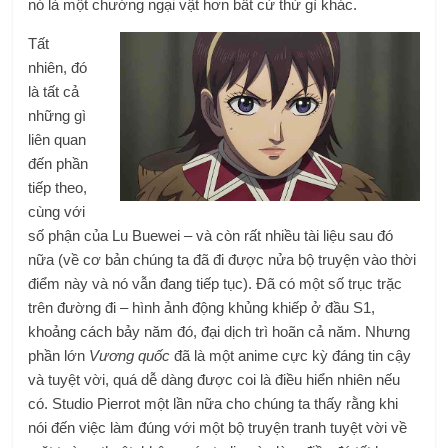
nó là một chướng ngại vật hơn bất cứ thứ gì khác.
Tất
nhiên, đó
là tất cả
những gì
liên quan
đến phần
tiếp theo,
cùng với
số phận của Lu Buewei – và còn rất nhiều tài liệu sau đó
nữa (về cơ bản chúng ta đã đi được nửa bộ truyện vào thời
điểm này và nó vẫn đang tiếp tục). Đã có một số trục trặc
trên đường đi – hình ảnh động khủng khiếp ở đầu S1,
khoảng cách bảy năm đó, đại dịch trì hoãn cả năm. Nhưng
phần lớn
Vương quốc
đã là một anime cực kỳ đáng tin cậy
và tuyệt vời, quá dễ dàng được coi là điều hiển nhiên nếu
có. Studio Pierrot một lần nữa cho chúng ta thấy rằng khi
nói đến việc làm đúng với một bộ truyện tranh tuyệt vời về