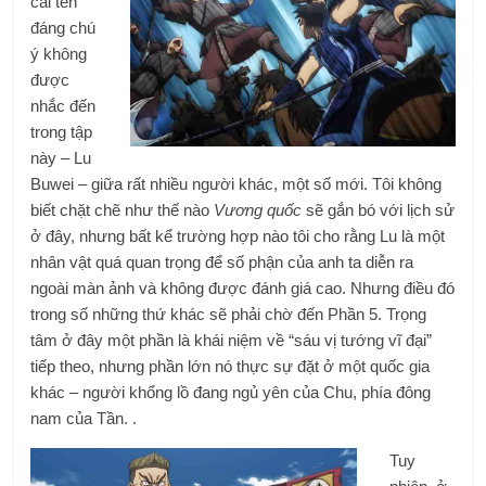
cái tên
đáng chú
ý không
được
nhắc đến
trong tập
này – Lu
Buwei – giữa rất nhiều người khác, một số mới. Tôi không
biết chặt chẽ như thế nào
Vương quốc
sẽ gắn bó với lịch sử
ở đây, nhưng bất kể trường hợp nào tôi cho rằng Lu là một
nhân vật quá quan trọng để số phận của anh ta diễn ra
ngoài màn ảnh và không được đánh giá cao. Nhưng điều đó
trong số những thứ khác sẽ phải chờ đến Phần 5. Trọng
tâm ở đây một phần là khái niệm về “sáu vị tướng vĩ đại”
tiếp theo, nhưng phần lớn nó thực sự đặt ở một quốc gia
khác – người khổng lồ đang ngủ yên của Chu, phía đông
nam của Tần. .
Tuy