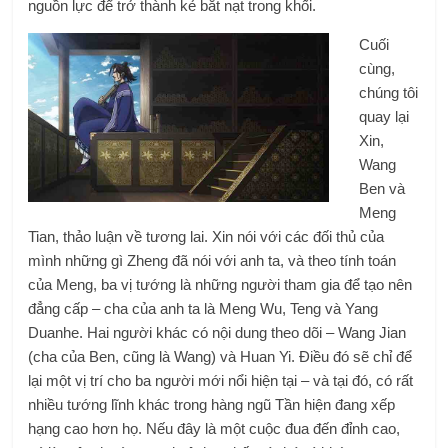
nguồn lực để trở thành kẻ bắt nạt trong khối.
Cuối
cùng,
chúng tôi
quay lại
Xin,
Wang
Ben và
Meng
Tian, ​​thảo luận về tương lai. Xin nói với các đối thủ của
mình những gì Zheng đã nói với anh ta, và theo tính toán
của Meng, ba vị tướng là những người tham gia để tạo nên
đẳng cấp – cha của anh ta là Meng Wu, Teng và Yang
Duanhe. Hai người khác có nội dung theo dõi – Wang Jian
(cha của Ben, cũng là Wang) và Huan Yi. Điều đó sẽ chỉ để
lại một vị trí cho ba người mới nổi hiện tại – và tại đó, có rất
nhiều tướng lĩnh khác trong hàng ngũ Tần hiện đang xếp
hạng cao hơn họ. Nếu đây là một cuộc đua đến đỉnh cao,