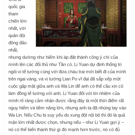
quốc gia
tham
chiến lớn
nhất, với
quân đội
đông đảo
nhất,
nhưng dường như hiếm khi áp đặt thành công ý chí của
mình lên các đối thủ như Tần có. Li Yuan dự định thống trị
ngôi vị tể tướng cùng với đứa cháu trai mới biết đi của mình
trên ngai vàng, và vị tướng Lian Po vĩ đại đã sắp xếp một
cuộc gặp mặt giữa anh và Wa Lin để anh có thể cầu xin cô
làm đồng tể tướng với anh. Li Yuan đối với tín nhiệm của
mình rõ ràng cảm nhận được rằng đây là một thời điểm rất
nguy hiểm và tiềm năng lớn, nhưng anh ta đã nhúng tay vào
Wa Lin. Nếu Chu bị suy yếu do xung đột nội bộ thì đó là quả
mận lớn nhất được chọn, nhưng nếu – như Li Yuan gợi ý –
nó có thể biến thành thứ gì đó mạnh hơn trước, nó có đủ