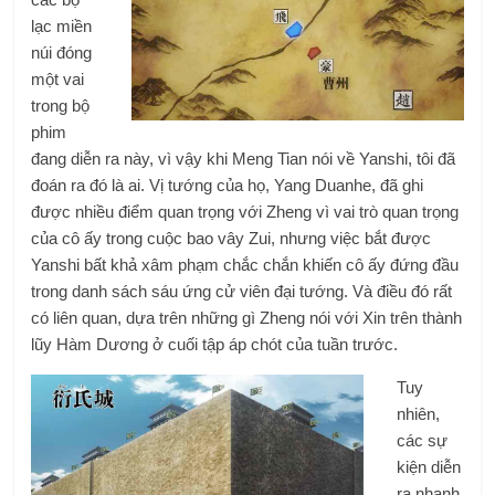
lạc miền
núi đóng
một vai
trong bộ
phim
đang diễn ra này, vì vậy khi Meng Tian nói về Yanshi, tôi đã
đoán ra đó là ai. Vị tướng của họ, Yang Duanhe, đã ghi
được nhiều điểm quan trọng với Zheng vì vai trò quan trọng
của cô ấy trong cuộc bao vây Zui, nhưng việc bắt được
Yanshi bất khả xâm phạm chắc chắn khiến cô ấy đứng đầu
trong danh sách sáu ứng cử viên đại tướng. Và điều đó rất
có liên quan, dựa trên những gì Zheng nói với Xin trên thành
lũy Hàm Dương ở cuối tập áp chót của tuần trước.
Tuy
nhiên,
các sự
kiện diễn
ra nhanh