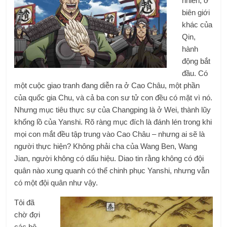
nhiên, ở
biên giới
khác của
Qin,
hành
động bắt
đầu. Có
một cuộc giao tranh đang diễn ra ở Cao Châu, một phần
của quốc gia Chu, và cả ba con sư tử con đều có mặt vì nó.
Nhưng mục tiêu thực sự của Changping là ở Wei, thành lũy
khổng lồ của Yanshi. Rõ ràng mục đích là đánh lén trong khi
mọi con mắt đều tập trung vào Cao Châu – nhưng ai sẽ là
người thực hiện? Không phải cha của Wang Ben, Wang
Jian, người không có dấu hiệu. Diao tin rằng không có đội
quân nào xung quanh có thể chinh phục Yanshi, nhưng vẫn
có một đội quân như vậy.
Tôi đã
chờ đợi
các bộ