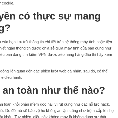
ư cookie.
yền có thực sự mang
ng?
ủa bạn lưu trữ thông tin chi tiết trên hệ thống máy tính hoặc tiện
hiết ngăn thông tin được chia sẻ giữa máy tính của bạn cũng như
i Nếu bạn đang tìm kiếm VPN được xếp hạng hàng đầu thì hãy xem
 động liên quan đến các phiên lướt web cá nhân, sau đó, có thể
hệ điều hành.
 an toàn như thế nào?
an toàn khỏi phần mềm độc hại, vi rút cũng như các nỗ lực hack.
iữ. Do đó, nó sẽ bảo vệ họ khỏi gian lận, cũng như trộm cắp khi họ
mật khẩu. Tuy nhiên, điều này không may là không đúng sự thật.