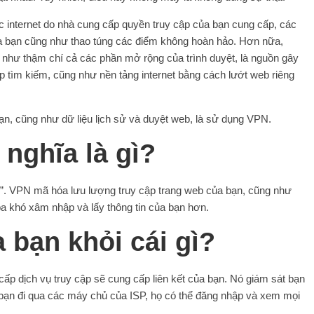
ức internet do nhà cung cấp quyền truy cập của bạn cung cấp, các
ủa bạn cũng như thao túng các điểm không hoàn hảo. Hơn nữa,
hư thậm chí cả các phần mở rộng của trình duyệt, là nguồn gây
ập tìm kiếm, cũng như nền tảng internet bằng cách lướt web riêng
n, cũng như dữ liệu lịch sử và duyệt web, là sử dụng VPN.
 nghĩa là gì?
”. VPN mã hóa lưu lượng truy cập trang web của bạn, cũng như
ba khó xâm nhập và lấy thông tin của bạn hơn.
 bạn khỏi cái gì?
cấp dịch vụ truy cập sẽ cung cấp liên kết của bạn. Nó giám sát bạn
a bạn đi qua các máy chủ của ISP, họ có thể đăng nhập và xem mọi