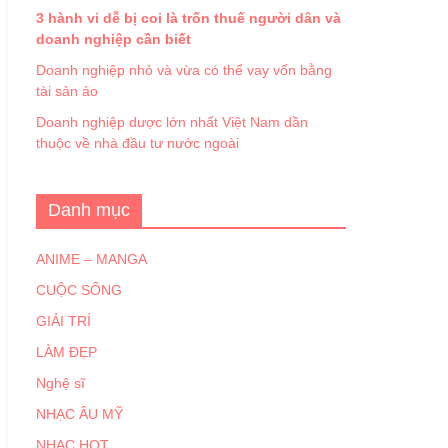
3 hành vi dễ bị coi là trốn thuế người dân và
doanh nghiệp cần biết
Doanh nghiệp nhỏ và vừa có thể vay vốn bằng
tài sản ảo
Doanh nghiệp dược lớn nhất Việt Nam dần
thuộc về nhà đầu tư nước ngoài
Danh mục
ANIME – MANGA
CUỘC SỐNG
GIẢI TRÍ
LÀM ĐẸP
Nghệ sĩ
NHẠC ÂU MỸ
NHẠC HOT