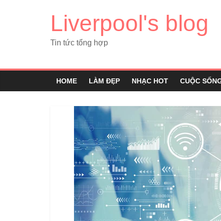
Liverpool's blog
Tin tức tổng hợp
HOME
LÀM ĐẸP
NHẠC HOT
CUỘC SỐN