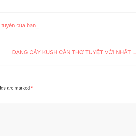
h tuyến của bạn_
DẠNG CÂY KUSH CẦN THƠ TUYỆT VỜI NHẤT
elds are marked
*