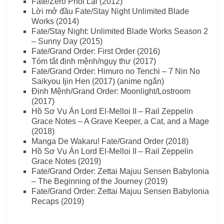
Fate/Zero Phối Lại (2012)
Lời mở đầu Fate/Stay Night Unlimited Blade
Works (2014)
Fate/Stay Night: Unlimited Blade Works Season 2
– Sunny Day (2015)
Fate/Grand Order: First Order (2016)
Tóm tắt định mệnh/ngụy thư (2017)
Fate/Grand Order: Himuro no Tenchi – 7 Nin No
Saikyou Ijin Hen (2017) (anime ngắn)
Định Mệnh/Grand Order: Moonlight/Lostroom
(2017)
Hồ Sơ Vụ Án Lord El-Melloi II – Rail Zeppelin
Grace Notes – A Grave Keeper, a Cat, and a Mage
(2018)
Manga De Wakaru! Fate/Grand Order (2018)
Hồ Sơ Vụ Án Lord El-Melloi II – Rail Zeppelin
Grace Notes (2019)
Fate/Grand Order: Zettai Majuu Sensen Babylonia
– The Beginning of the Journey (2019)
Fate/Grand Order: Zettai Majuu Sensen Babylonia
Recaps (2019)