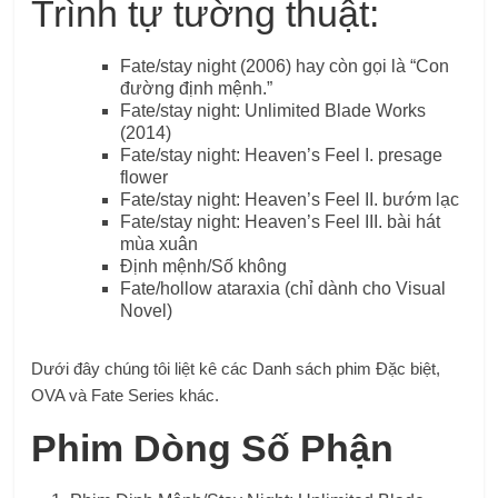
Trình tự tường thuật:
Fate/stay night (2006) hay còn gọi là “Con
đường định mệnh.”
Fate/stay night: Unlimited Blade Works
(2014)
Fate/stay night: Heaven’s Feel I. presage
flower
Fate/stay night: Heaven’s Feel II. bướm lạc
Fate/stay night: Heaven’s Feel III. bài hát
mùa xuân
Định mệnh/Số không
Fate/hollow ataraxia (chỉ dành cho Visual
Novel)
Dưới đây chúng tôi liệt kê các Danh sách phim Đặc biệt,
OVA và Fate Series khác.
Phim Dòng Số Phận