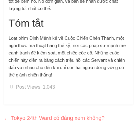
tốt để xem nó. Nó đơn giản, và bạn sẽ nhận được chất
lượng tốt nhất có thể.
Tóm tắt
Loạt phim Định Mệnh kể về Cuộc Chiến Chén Thánh, một
nghi thức ma thuật hàng thế kỷ, nơi các pháp sư mạnh mẽ
cạnh tranh để kiểm soát một chiếc cốc cổ. Những cuộc
chiến này diễn ra bằng cách triệu hồi các Servant và chiến
đấu với nhau cho đến khi chỉ còn hai người đứng vững có
thể giành chiến thắng!
Post Views:
1,043
←
Tokyo 24th Ward có đáng xem không?