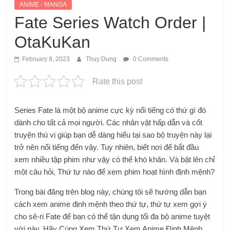
ANIME - MANGA
Fate Series Watch Order |
OtaKuKan
February 8, 2023
Thuy Dung
0 Comments
Rate this post
Series Fate là một bộ anime cực kỳ nổi tiếng có thứ gì đó
dành cho tất cả mọi người. Các nhân vật hấp dẫn và cốt
truyện thú vị giúp bạn dễ dàng hiểu tại sao bộ truyện này lại
trở nên nổi tiếng đến vậy. Tuy nhiên, biết nơi để bắt đầu
xem nhiều tập phim như vậy có thể khó khăn. Và bật lên chỉ
một câu hỏi,
Thứ tự nào để xem phim hoạt hình định mệnh?
Trong bài đăng trên blog này, chúng tôi sẽ hướng dẫn bạn
cách xem anime định mệnh theo thứ tự, thứ tự xem gợi ý
cho sê-ri Fate để bạn có thể tận dụng tối đa bộ anime tuyệt
vời này. Hãy Cùng Xem Thứ Tự Xem Anime Định Mệnh.