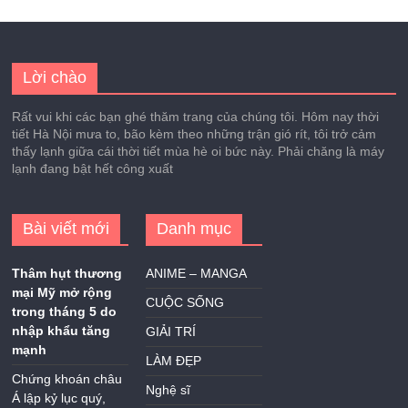
Lời chào
Rất vui khi các bạn ghé thăm trang của chúng tôi. Hôm nay thời
tiết Hà Nội mưa to, bão kèm theo những trận gió rít, tôi trở cảm
thấy lạnh giữa cái thời tiết mùa hè oi bức này. Phải chăng là máy
lạnh đang bật hết công xuất
Bài viết mới
Danh mục
Thâm hụt thương
ANIME – MANGA
mại Mỹ mở rộng
CUỘC SỐNG
trong tháng 5 do
nhập khẩu tăng
GIẢI TRÍ
mạnh
LÀM ĐẸP
Chứng khoán châu
Nghệ sĩ
Á lập kỷ lục quý,