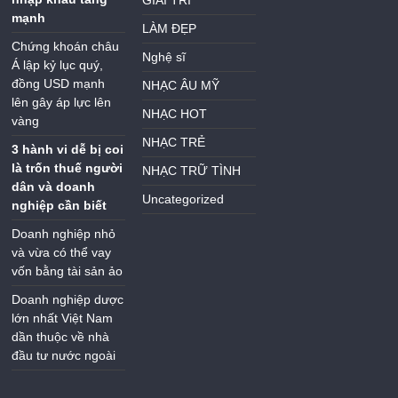
GIẢI TRÍ
mạnh
LÀM ĐẸP
Chứng khoán châu
Nghệ sĩ
Á lập kỷ lục quý,
đồng USD mạnh
NHẠC ÂU MỸ
lên gây áp lực lên
NHẠC HOT
vàng
NHẠC TRẺ
3 hành vi dễ bị coi
là trốn thuế người
NHẠC TRỮ TÌNH
dân và doanh
Uncategorized
nghiệp cần biết
Doanh nghiệp nhỏ
và vừa có thể vay
vốn bằng tài sản ảo
Doanh nghiệp dược
lớn nhất Việt Nam
dần thuộc về nhà
đầu tư nước ngoài