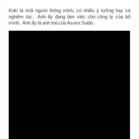
Koki là một người thông minh, có nhiều ý tưởng hay và 
nghiêm túc.  Anh ấy đang làm việc cho công ty của bố 
mình.  Anh ấy là anh trai của Asumi Suido.