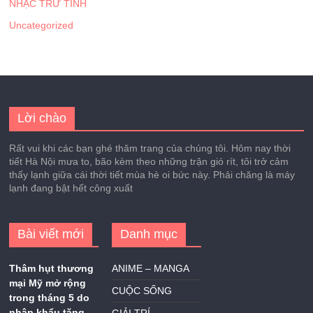
NHẠC TRỮ TÌNH
Uncategorized
Lời chào
Rất vui khi các bạn ghé thăm trang của chúng tôi. Hôm nay thời
tiết Hà Nội mưa to, bão kèm theo những trận gió rít, tôi trở cảm
thấy lạnh giữa cái thời tiết mùa hè oi bức này. Phải chăng là máy
lạnh đang bật hết công xuất
Bài viết mới
Danh mục
Thâm hụt thương
ANIME – MANGA
mại Mỹ mở rộng
CUỘC SỐNG
trong tháng 5 do
nhập khẩu tăng