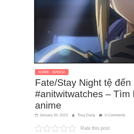
ANIME - MANGA
Fate/Stay Night tệ đế
#anitwitwatches – Tìm
anime
January 30, 2023
Thuy Dung
0 Comments
Rate this post