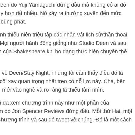
 Deen do Yuji Yamaguchi đứng đầu mà không có ai đó
hay hơn rất nhiều. Nó xảy ra thường xuyên đến mức
 bùng phát.
h thiếu niên triệu tập các nhân vật lịch sử/thần thoại
 Mọi người hành động giống như Studio Deen và sau
ẩm của Shakespeare khi họ đang thực hiện chuyển thể
i về Deen/Stay Night, nhưng tôi cảm thấy điều đó là
c cối xay quan trọng nhất treo cổ nỗ lực này. Chà, bên
 mới vào nghề và rõ ràng là thiếu tầm nhìn.
tôi đã xem chương trình này như một phần của
óm do Jon Spencer Reviews đứng đầu. Mỗi thứ Hai, một
hương trình và sau đó tweet về chúng. Đó là một cách