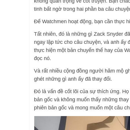
không quan trọng về cốt truyện. Bạn chắ
tinh bất ngờ trong hai phần ba câu chuy
Để Watchmen hoạt động, bạn cần thực hi
Tất nhiên, đó là những gì Zack Snyder đã
ngay lập tức cho câu chuyện, và anh ấy đ
thực hiện một bản chuyển thể hay của Wa
đọc nó.
Và rất nhiều cộng đồng người hâm mộ ghé
ghét những gì anh ấy đã thay đổi.
Đó là vấn đề cốt lõi của sự thích ứng. Họ
bản gốc và không muốn thấy những thay 
phiên bản gốc và mong muốn một câu ch