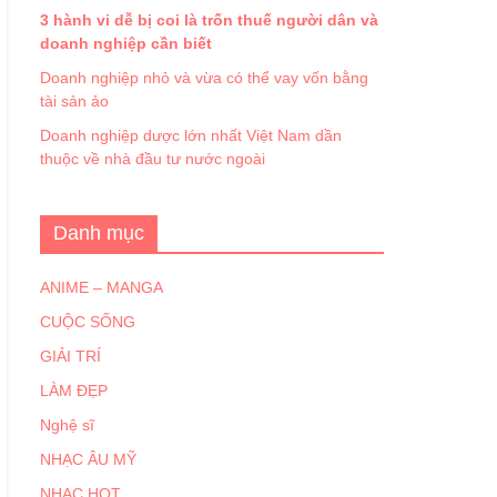
3 hành vi dễ bị coi là trốn thuế người dân và
doanh nghiệp cần biết
Doanh nghiệp nhỏ và vừa có thể vay vốn bằng
tài sản ảo
Doanh nghiệp dược lớn nhất Việt Nam dần
thuộc về nhà đầu tư nước ngoài
Danh mục
ANIME – MANGA
CUỘC SỐNG
GIẢI TRÍ
LÀM ĐẸP
Nghệ sĩ
NHẠC ÂU MỸ
NHẠC HOT