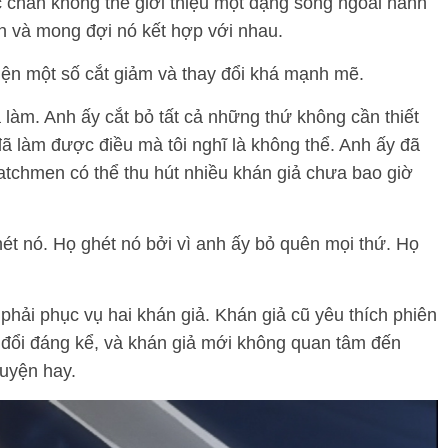
c chắn không thể giới thiệu một dạng sống ngoài hành
ện và mong đợi nó kết hợp với nhau.
ện một số cắt giảm và thay đổi khá mạnh mẽ.
 làm. Anh ấy cắt bỏ tất cả những thứ không cần thiết
ã làm được điều mà tôi nghĩ là không thể. Anh ấy đã
tchmen có thể thu hút nhiều khán giả chưa bao giờ
t nó. Họ ghét nó bởi vì anh ấy bỏ quên mọi thứ. Họ
 phải phục vụ hai khán giả. Khán giả cũ yêu thích phiên
đổi đáng kể, và khán giả mới không quan tâm đến
uyện hay.