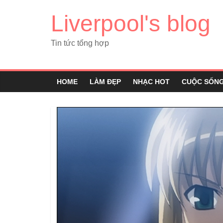
Liverpool's blog
Tin tức tổng hợp
HOME
LÀM ĐẸP
NHẠC HOT
CUỘC SỐN