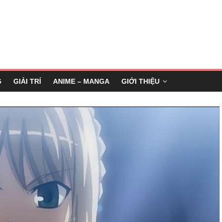
G
GIẢI TRÍ
ANIME – MANGA
GIỚI THIỆU