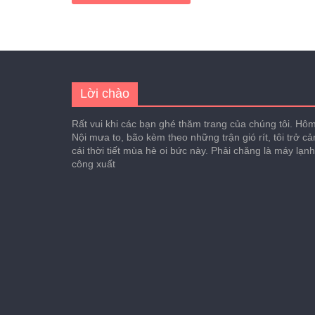
Lời chào
Rất vui khi các bạn ghé thăm trang của chúng tôi. Hôm 
Nội mưa to, bão kèm theo những trận gió rít, tôi trở c
cái thời tiết mùa hè oi bức này. Phải chăng là máy lạn
công xuất