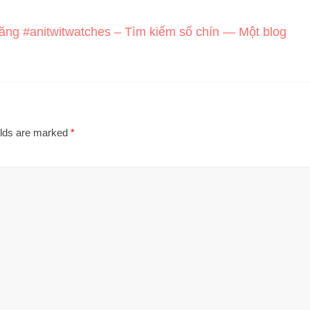
đăng #anitwitwatches – Tìm kiếm số chín — Một blog
elds are marked
*