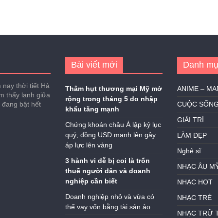
Bài viết mới
Danh mụ
nay thời tiết Hà
Thâm hụt thương mại Mỹ mở
ANIME – M
ảm thấy lạnh giữa
rộng trong tháng 5 do nhập
h đang bật hết
CUỘC SỐN
khẩu tăng mạnh
GIẢI TRÍ
Chứng khoán châu Á lập kỷ lục
quý, đồng USD mạnh lên gây
LÀM ĐẸP
áp lực lên vàng
Nghệ sĩ
3 hành vi dễ bị coi là trốn
NHẠC ÂU M
thuế người dân và doanh
nghiệp cần biết
NHẠC HOT
Doanh nghiệp nhỏ và vừa có
NHẠC TRẺ
thể vay vốn bằng tài sản ảo
NHẠC TRỮ 