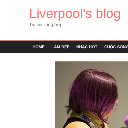
Liverpool's blog
Tin tức tổng hợp
HOME
LÀM ĐẸP
NHẠC HOT
CUỘC SỐN