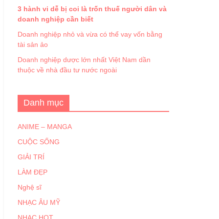
3 hành vi dễ bị coi là trốn thuế người dân và
doanh nghiệp cần biết
Doanh nghiệp nhỏ và vừa có thể vay vốn bằng
tài sản ảo
Doanh nghiệp dược lớn nhất Việt Nam dần
thuộc về nhà đầu tư nước ngoài
Danh mục
ANIME – MANGA
CUỘC SỐNG
GIẢI TRÍ
LÀM ĐẸP
Nghệ sĩ
NHẠC ÂU MỸ
NHẠC HOT