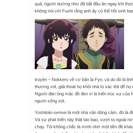
quả, người dường như đã bắt đầu ăn ngay khi thức
không nói với Fushi rằng anh ấy có thể hồi sinh bạ
truyện – Nokkers về cơ bản là Fye, và do đó là li
thương xót, giải thoát họ khỏi nhà tù xác thịt để họ
Người đàn ông mặc đồ đen vì là kiến ​​​​trúc sư củ
người sống sót.
Yoshitoki-sensei là một nhà văn dũng cảm, đó là đ
Và sự phát triển này thật táo bạo, vượt ra ngoài n
chạy. Tôi không chắc là mình nhớ một tiền đề khác