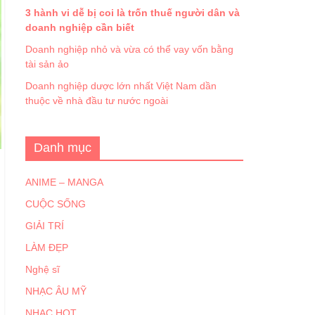
3 hành vi dễ bị coi là trốn thuế người dân và
doanh nghiệp cần biết
Doanh nghiệp nhỏ và vừa có thể vay vốn bằng
tài sản ảo
Doanh nghiệp dược lớn nhất Việt Nam dần
thuộc về nhà đầu tư nước ngoài
Danh mục
ANIME – MANGA
CUỘC SỐNG
GIẢI TRÍ
LÀM ĐẸP
Nghệ sĩ
NHẠC ÂU MỸ
NHẠC HOT