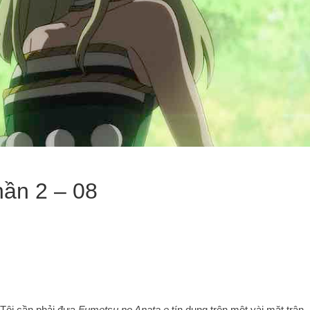
ần 2 – 08
Tôi cần phải đưa
Fumetsu no Anata e
tín dụng trên một vài mặt trận