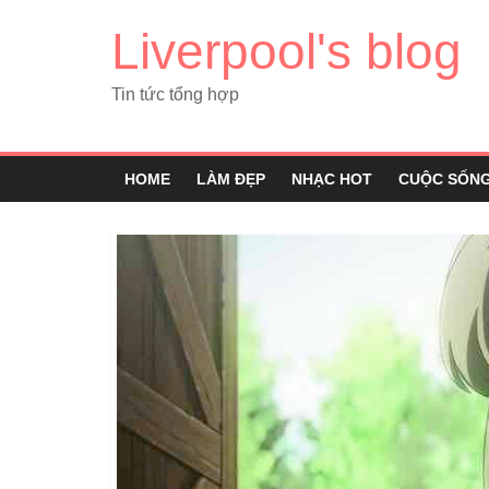
Liverpool's blog
Tin tức tổng hợp
HOME
LÀM ĐẸP
NHẠC HOT
CUỘC SỐN