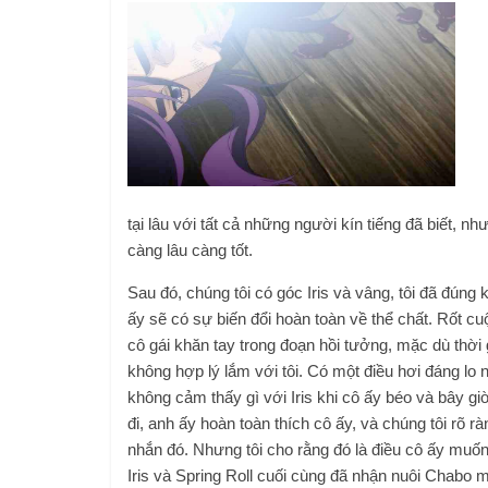
tại lâu với tất cả những người kín tiếng đã biết, n
càng lâu càng tốt.
Sau đó, chúng tôi có góc Iris và vâng, tôi đã đúng 
ấy sẽ có sự biến đổi hoàn toàn về thể chất. Rốt cuộc
cô gái khăn tay trong đoạn hồi tưởng, mặc dù thời
không hợp lý lắm với tôi. Có một điều hơi đáng lo 
không cảm thấy gì với Iris khi cô ấy béo và bây gi
đi, anh ấy hoàn toàn thích cô ấy, và chúng tôi rõ ràn
nhắn đó. Nhưng tôi cho rằng đó là điều cô ấy muốn,
Iris và Spring Roll cuối cùng đã nhận nuôi Chabo 