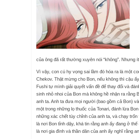
của ông đã rất thường xuyên nói “không”. Nhưng ít
Vì vậy, con cú hy vọng sai lầm đó hóa ra là một c
Chekov. Thật mừng cho Bon, nếu không thì cậu ấy 
Fushi tự mình giải quyết vấn đề để thay đổi và đá
sinh nhỏ nhoi của Bon mà không hề nhận ra rằng 
anh ta. Anh ta đưa mọi người (bao gồm cả Bon) và
một trong những lọ thuốc của Tonari, đánh lừa Bon
những xác chết tùy chỉnh của anh ta, và chạy trốn t
là nơi Bon tỉnh dậy, khá tin rằng anh ấy đang ở thế 
là nơi gia đình và thần dân của anh ấy nghĩ rằng a