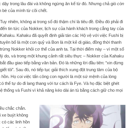
 dậy trong lâu đài và không ngừng ăn kể từ đó. Nhưng chả giò
còn
n bè của mình từ cõi chết.
Tuy nhiên, không ai trong số đó thậm chí là tiêu đề. Điều đó phải đi
đến tin tức của Nokker, lịch sự của hành khách trong cẳng tay của
Kahaku. Kahaku đã quyết định giải tán các Hộ vệ với việc Fushi bị
tuyên bố là một con quỷ và Bon là một kẻ dị giáo, đồng thời thanh
trừng Nokker khỏi cơ thể của anh ta. Tại thời điểm này – vì một số
lý do, và trong một khung cảnh rất siêu thực – Nokker của Kahaku
bắt đầu giao tiếp bằng văn bản. Đó là những lời đầu tiên: “xin đừng
giết tôi”. Sau đó, nó tiếp tục giải thích xung đột trung tâm của bộ
nh hồn. Họ coi việc tấn công con người là một sứ mệnh của lòng
 có thể tự do đi lang thang với tư cách là Fye. Và họ đặc biệt ghét
a hệ thống và Fushi vì khả năng kéo dài án tù bằng cách giữ cho mọi
iều chắc chắn.
ơi xe buýt không
 có các linh hồn