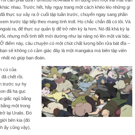
khác nhau. Trước hết, hãy ngụy trang một cách khéo léo những gì
đã thực sự xảy ra ở cuối tập tuần trước, chuyển ngay sang phần
xem trước tập tiếp theo mang tính troll. Họ chắc chắn đã có tôi. Và
ngoài ra, để thực sự quản lý để trở nên kỳ lạ hơn. Nó đã khá kỳ lạ
rồi, nhưng mỗi tình tiết mới dường như lại nâng nó lên một vài bậc.
Ở điểm này, câu chuyện có một chút chất lượng bồn rửa bát đĩa –
bạn sẽ không có cảm giác đây là một mangaka mà biên tập viên
 nhất nó giúp bạn đoán.
on cú của
đã chết rồi.
nh trước sự hy
Bon đã hạ gục
o giấc ngủ bằng
 bằng một trong
rở lại Uralis. Đó
giới bên kia (đó
nh ấy cũng vậy).