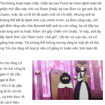
Tôi không hoàn toàn chắc chắn tại sao Fushi lại chọn dành toàn bộ
phần mở đầu này cho vai Rean (hoặc tại sao Bon cứ gọi anh ấy là
Joann, mặc dù có lẽ tôi đã quên một số chi tiết). Nhưng anh ta
không thể tiết lộ danh tính của chính mình, và Bon cũng vậy, với
giả định rằng nếu nhà Bennett biết anh ta còn sống, họ sẽ tiếp tục
săn lùng anh ta hoặc thậm chí gây chiến với Uralis. Vì vậy, anh ấy
lấy danh tính của “Nam tước chả giò”, cắt tóc và cạo râu, và cố
gắng hòa nhập. Tôi không thể tưởng tượng rằng bí mật đó sẽ tồn
hưng Tôi cho rằng sẽ hợp lý nếu cố gắng trì hoãn việc tính toán đó
khi cho rằng cô
 thì Iris cũng là
 gian ở đó vẫn
ngại là Bon
ờ khi cô ấy gầy
g là ổn với tin
 và trên thực tế,
một cách hiệu