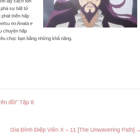
ành lấy cách tồn
 phá sự bất tử
 phát triển hấp
etsu no Anata e
âu chuyện hấp
trêu chọc bạn bằng những khả năng.
rên đồi” Tập 8
Gia Đình Điệp Viên X – 11 [The Unwavering Path]