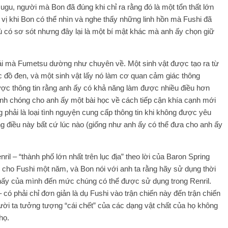
gu, người mà Bon đã đúng khi chỉ ra rằng đó là một tổn thất lớn
 vị khi Bon có thể nhìn và nghe thấy những linh hồn mà Fushi đã
 có sơ sót nhưng đây lại là một bí mật khác mà anh ấy chọn giữ
trái mà Fumetsu dường như chuyên về. Một sinh vật được tạo ra từ
đồ đen, và một sinh vật lấy nó làm cơ quan cảm giác thông
ược thông tin rằng anh ấy có khả năng làm được nhiều điều hơn
nh chóng cho anh ấy một bài học về cách tiếp cận khía cạnh mới
phải là loại tình nguyện cung cấp thông tin khi không được yêu
ng điều này bất cứ lúc nào (giống như anh ấy có thể đưa cho anh ấy
il – “thành phố lớn nhất trên lục địa” theo lời của Baron Spring
o cho Fushi một năm, và Bon nói với anh ta rằng hãy sử dụng thời
thấy của mình đến mức chúng có thể được sử dụng trong Renril.
 có phải chỉ đơn giản là dụ Fushi vào trận chiến này đến trận chiến
ười ta tưởng tượng “cái chết” của các dạng vật chất của họ không
họ.