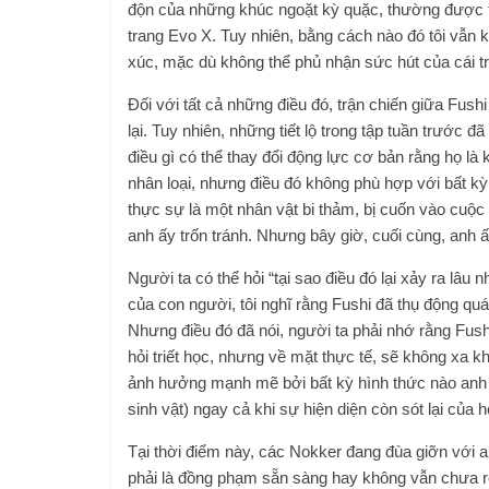
độn của những khúc ngoặt kỳ quặc, thường được th
trang Evo X. Tuy nhiên, bằng cách nào đó tôi vẫn kế
xúc, mặc dù không thể phủ nhận sức hút của cái 
Đối với tất cả những điều đó, trận chiến giữa Fush
lại. Tuy nhiên, những tiết lộ trong tập tuần trước 
điều gì có thể thay đổi động lực cơ bản rằng họ là k
nhân loại, nhưng điều đó không phù hợp với bất kỳ
thực sự là một nhân vật bi thảm, bị cuốn vào cuộ
anh ấy trốn tránh. Nhưng bây giờ, cuối cùng, anh ấy
Người ta có thể hỏi “tại sao điều đó lại xảy ra lâu
của con người, tôi nghĩ rằng Fushi đã thụ động quá
Nhưng điều đó đã nói, người ta phải nhớ rằng Fus
hỏi triết học, nhưng về mặt thực tế, sẽ không xa khi
ảnh hưởng mạnh mẽ bởi bất kỳ hình thức nào anh 
sinh vật) ngay cả khi sự hiện diện còn sót lại của
Tại thời điểm này, các Nokker đang đùa giỡn với a
phải là đồng phạm sẵn sàng hay không vẫn chưa rõ 