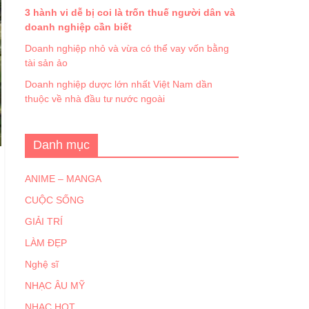
3 hành vi dễ bị coi là trốn thuế người dân và
doanh nghiệp cần biết
Doanh nghiệp nhỏ và vừa có thể vay vốn bằng
tài sản ảo
Doanh nghiệp dược lớn nhất Việt Nam dần
thuộc về nhà đầu tư nước ngoài
Danh mục
ANIME – MANGA
CUỘC SỐNG
GIẢI TRÍ
LÀM ĐẸP
Nghệ sĩ
NHẠC ÂU MỸ
NHẠC HOT