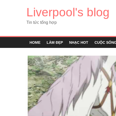
Liverpool's blog
Tin tức tổng hợp
HOME
LÀM ĐẸP
NHẠC HOT
CUỘC SỐN