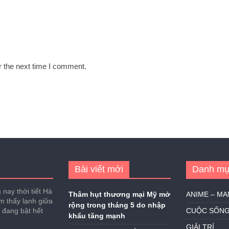
r the next time I comment.
Bài viết mới
Danh mụ
nay thời tiết Hà
Thâm hụt thương mại Mỹ mở
ANIME – M
ảm thấy lạnh giữa
rộng trong tháng 5 do nhập
h đang bật hết
CUỘC SỐN
khẩu tăng mạnh
GIẢI TRÍ