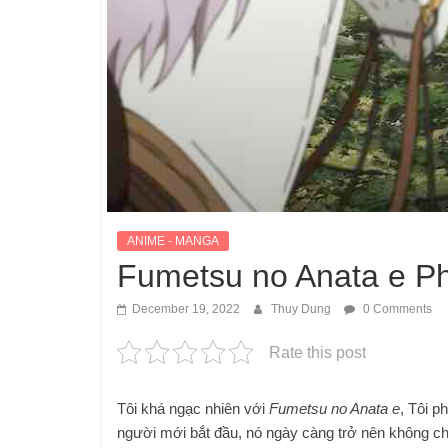
ANIME - MANGA
Fumetsu no Anata e Ph
December 19, 2022
Thuy Dung
0 Comments
Rate this post
Tôi khá ngạc nhiên với
Fumetsu no Anata e
, Tôi p
người mới bắt đầu, nó ngày càng trở nên không ch