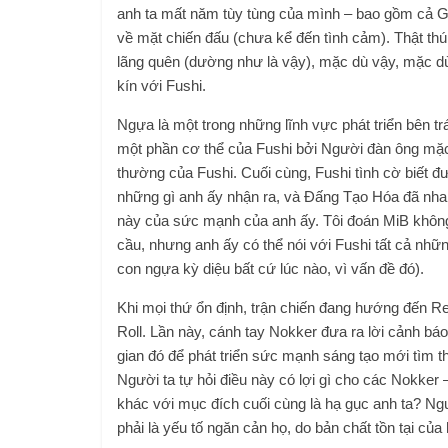
anh ta mất năm tùy tùng của mình – bao gồm cả Gu
về mặt chiến đấu (chưa kể đến tình cảm). Thật thú
lãng quên (dường như là vậy), mặc dù vậy, mặc dù
kín với Fushi.
Ngựa là một trong những lĩnh vực phát triển bên 
một phần cơ thể của Fushi bởi Người đàn ông mặc 
thường của Fushi. Cuối cùng, Fushi tình cờ biết đ
những gì anh ấy nhận ra, và Đấng Tạo Hóa đã nha
này của sức mạnh của anh ấy. Tôi đoán MiB không 
cầu, nhưng anh ấy có thể nói với Fushi tất cả nhữ
con ngựa kỳ diệu bất cứ lúc nào, vì vấn đề đó).
Khi mọi thứ ổn định, trận chiến đang hướng đến Renr
Roll. Lần này, cánh tay Nokker đưa ra lời cảnh bá
gian đó để phát triển sức mạnh sáng tạo mới tìm 
Người ta tự hỏi điều này có lợi gì cho các Nokker –
khác với mục đích cuối cùng là hạ gục anh ta? Ng
phải là yếu tố ngăn cản họ, do bản chất tồn tại của 