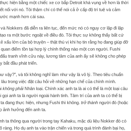
ực hiện bằng một chiếc xe cơ bắp Detroit khá vụng về hơn là thời
t nối với nó. Tôi thậm chí có thể nói cả ở cấp độ trí tuệ và cảm
trước mạnh hơn cái sau.
i và Nokkers đã diễn ra liên tục, đến mức nó có nguy cơ lặp đi lặp
đã tạo ra một bước ngoặt về điều đó. Tôi thực sự không thấy bất cứ
ẻ xấu lớn của bộ truyện – thật thú vị khi họ tin rằng họ đang giúp đỡ
 quan điểm tồn tại hợp lý chính thống nào một con người. Fushi
c đấu tranh vĩnh cửu này, lương tâm của anh ấy sẽ không cho phép
 bắt đầu phát triển.
 như vậy?”, và tôi không nghĩ làm như vậy là vô lý. Theo tiêu chuẩn
 lâu trong việc đặt câu hỏi về những hạn chế của chính mình.
hi
không phải
Nhân loại. Chính xác anh ta là ai có thể là một loại câu
 gọi anh ta là người ngoài hành tinh. Tâm trí của anh ta có thể bị
ta đang thực hiện, nhưng Fushi thì không.
trở thành
người đó (hoặc
 họ ảnh hưởng đến anh ta.
nh ta thông qua người trong tay Kahaku, mặc dù liệu Nokker đó có
ràng. Họ dụ anh ta vào trận chiến và trong quá trình đánh bại họ,