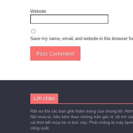
Website
Save my name, email, and website in this browser fo
Lời chào
Rất vui khi các bạn ghé thăm trang của chúng tôi. Hôm 
Nội mưa to, bão kèm theo những trận gió rít, tôi trở c
cái thời tiết mùa hè oi bức này. Phải chăng là máy lạn
công xuất