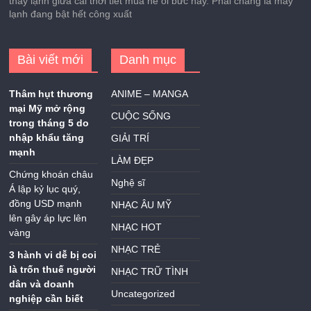
thấy lạnh giữa cái thời tiết mùa hè oi bức này. Phải chăng là máy
lạnh đang bật hết công xuất
Bài viết mới
Danh mục
Thâm hụt thương
ANIME – MANGA
mại Mỹ mở rộng
CUỘC SỐNG
trong tháng 5 do
nhập khẩu tăng
GIẢI TRÍ
mạnh
LÀM ĐẸP
Chứng khoán châu
Nghệ sĩ
Á lập kỷ lục quý,
đồng USD mạnh
NHẠC ÂU MỸ
lên gây áp lực lên
NHẠC HOT
vàng
NHẠC TRẺ
3 hành vi dễ bị coi
là trốn thuế người
NHẠC TRỮ TÌNH
dân và doanh
Uncategorized
nghiệp cần biết