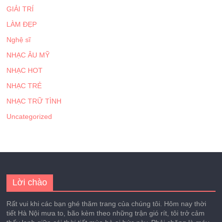
GIẢI TRÍ
LÀM ĐẸP
Nghệ sĩ
NHẠC ÂU MỸ
NHẠC HOT
NHẠC TRẺ
NHẠC TRỮ TÌNH
Uncategorized
Lời chào
Rất vui khi các bạn ghé thăm trang của chúng tôi. Hôm nay thời
tiết Hà Nội mưa to, bão kèm theo những trận gió rít, tôi trở cảm